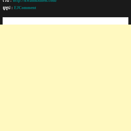
เว็บ :
http://kwamkidhen.com/
ยูทูป :
EJComment