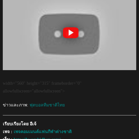
width="560" height="315" frameborder="0"
allowfullscreen="allowfullscreen">
ข่าวและภาพ:
ฟุตบอลทีมชาติไทย
เรียบเรียงโดย อีเจ้
เพจ :
เพจคอมเมนต์แฟนกีฬาต่างชาติ