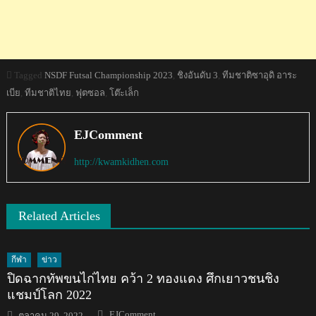
Tagged
NSDF Futsal Championship 2023
,
ชิงอันดับ 3
,
ทีมชาติซาอุดิ อาระ
เบีย
,
ทีมชาติไทย
,
ฟุตซอล
,
โต๊ะเล็ก
EJComment
http://kwamkidhen.com
Related Articles
กีฬา
ข่าว
ปิดฉากทัพขนไก่ไทย คว้า 2 ทองแดง ศึกเยาวชนชิง
แชมป์โลก 2022
Author
Posted
EJComment
ตุลาคม 29, 2022