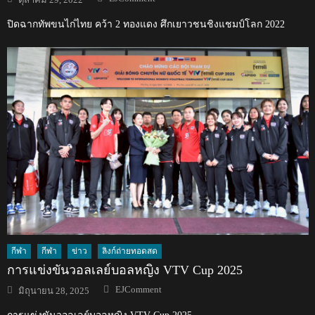
on
ปิดฉากทัพขนไก่ไทย คว้า 2 ทองแดง ศึกเยาวชนชิงแชมป์โลก 2022
กีฬา
กีฬา
ข่าว
ลิงก์ถ่ายทอดสด
การแข่งขันวอลเลย์บอลหญิง VTV Cup 2025
Author
Posted
EJComment
มิถุนายน 28, 2025
on