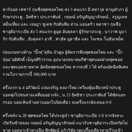
คาร์ลอส เซซาร์ กุนซือฟุตซอลไทย ส่ง 5 คนแรก มี คทาวุธ หาญคำภา ผู้
รักษาประตู , อิทธิชา ประภาพันธ์ , กฤษณ์ อรัญสัญญาลักษณ์ , จรูญเดช
หมื่นเที่ยง และ เจษฎา ชูเดช กัปตันทีม ส่วน แอนดริว พลาซ่า กุนซือ
ซาอุดิอาระเบีย ส่ง 5 คนแรก ฮูมูด อับดุลลา ผู้รักษาประตู , นาวาฟ มูบา
รัก กัปตันทีม , อับดุลลา อาลี , ฟาฮัต มูฮาฮีล และ โมเซน โมฮัมเหม็ด
ก่อนเกมทางด้าน “บิ๊กสุ”สุทิน บัวตูม ผู้จัดการทีมฟุตซอลไทย และ “บิ๊ก
ป๋อม”อดิศักดิ์ เบ็ญจศิริวรรณ อุปนายกสมาคมกีฬาฟุตบอลฝ่ายฟุตซอล
และฟุตบอลชายหาด อัดฉีดฟุตซอลไทย หากจบที่ 3 ได้ พร้อมอัดฉีดพิเศษ
รวมในรายการนี้ 500,000 บาท
ครึ่งแรก น.4 อภิวัฒน์ แจ่มเจริญ ลงมาใหม่ เหวี่ยงตู้มเดียวหน้าประตู
บอลพุ่งไปชนสามเหลี่ยมอย่างจัง , น.15 อิทธิชา ประภาพันธ์ ได้ซัดนอก
กรอบ บอลเหินข้ามคานออกไปนิดเดียว จบครึ่งแรกยังเสมอ 0-0
ครึ่งหลัง น.28 ฟุตซอลไทย ได้ประตูนำ ซาอุดิอาระเบีย 1-0 จากจังหวะ
เปิดริมซ้ายของ กฤษณ์ อรัญสัญญาลักษณ์ แนวรับซาอุดิอาระเบียสกัดไม่
ขาด บอลมาเข้าทางปืน พีรพัฒน์ แก้ววิลัย กดเปรี้ยงเดียวหายว๊าบเข้า