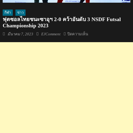
กีฬา
ข่าว
ฟุตซอลไทยชนะซาอุฯ 2-0 คว้าอันดับ 3 NSDF Futsal
Championship 2023
Posted
Author
บน
มีนาคม 7, 2023
EJComment
ปิดความเห็น
on
ฟุต
ซอล
ไทย
ชนะ
ซา
อุฯ
2-
0
คว้า
อันดับ
3
NSDF
Futsal
Championship