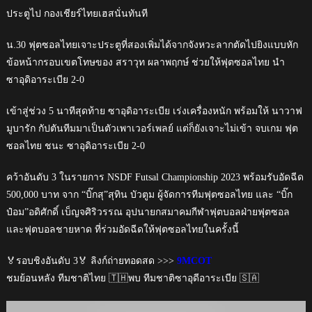
ประตูไป กองเชียร์ไทยเฮสนั่นทันที
น.30 ฟุตซอลไทยเจาะประตูที่สองเพิ่มได้จากจังหวะลากตัดไปยิงแบบหัก
ข้อหน้ากรอบเขตโทษของ สราวุท ผลาพฤกษ์ ช่วยให้ฟุตซอลไทย นำ
ซาอุดิอาระเบีย 2-0
เข้าสู่ช่วง 5 นาทีสุดท้าย ซาอุดิอาระเบีย เร่งเครื่องหนัก พร้อมให้ นาวาฟ
มูบารัก กัปตันทีมมาเป็นตัวเพาเวอร์เพลย์ แต่ก็ยังเจาะไม่เข้า จบเกม ฟุต
ซอลไทย ชนะ ซาอุดิอาระเบีย 2-0
คว้าอันดับ 3 ในรายการ NSDF Futsal Championship 2023 พร้อมรับอัดฉีด
500,000 บาท จาก “บิ๊กสุ”สุทิน บัวตูม ผู้จัดการทีมฟุตซอลไทย และ “บิ๊ก
ป๋อม”อดิศักดิ์ เบ็ญจศิริวรรณ อุปนายกสมาคมกีฬาฟุตบอลฝ่ายฟุตซอล
และฟุตบอลชายหาด ที่ร่วมอัดฉีดให้ฟุตซอลไทยในครั้งนี้
🏅รอบชิงอันดับ 3🏅 ลิงก์ถ่ายทอดสด >>>
9MCOT
ชมย้อนหลัง ทีมชาติไทย 🇹🇭พบ ทีมชาติซาอุดีอาระเบีย 🇸🇦