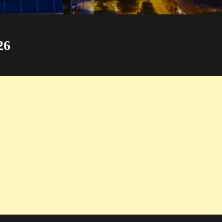
26
ัน