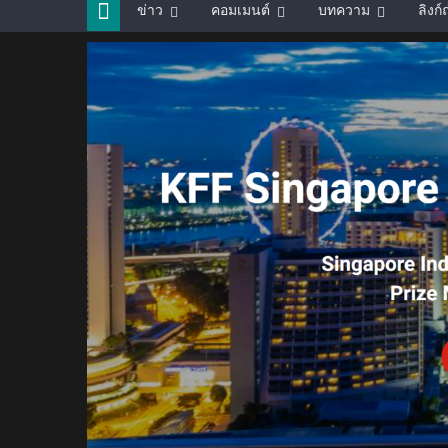
ข่าว
คอมเมนต์
บทความ
ลิงก