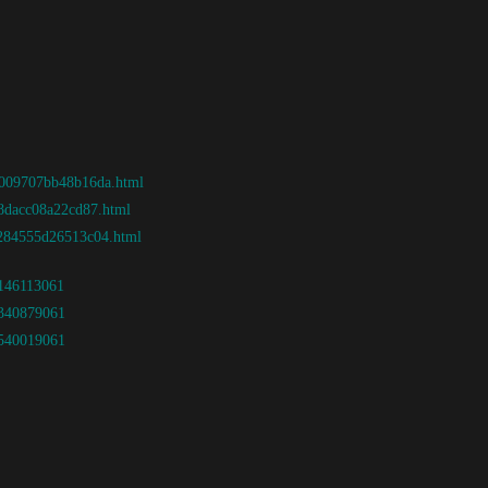
08009707bb48b16da.html
d8dacc08a22cd87.html
5284555d26513c04.html
3146113061
3340879061
3540019061