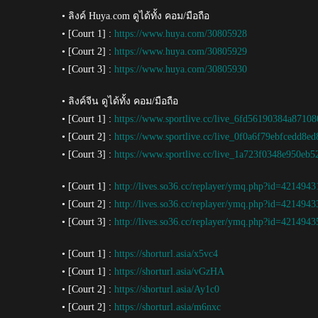
• ลิงค์ Huya.com ดูได้ทั้ง คอม/มือถือ
• [Court 1] :
https://www.huya.com/30805928
• [Court 2] :
https://www.huya.com/30805929
• [Court 3] :
https://www.huya.com/30805930
• ลิงค์จีน ดูได้ทั้ง คอม/มือถือ
• [Court 1] :
https://www.sportlive.cc/live_6fd56190384a871
• [Court 2] :
https://www.sportlive.cc/live_0f0a6f79ebfcedd8e
• [Court 3] :
https://www.sportlive.cc/live_1a723f0348e950eb
• [Court 1] :
http://lives.so36.cc/replayer/ymq.php?id=421494
• [Court 2] :
http://lives.so36.cc/replayer/ymq.php?id=421494
• [Court 3] :
http://lives.so36.cc/replayer/ymq.php?id=421494
• [Court 1] :
https://shorturl.asia/x5vc4
• [Court 1] :
https://shorturl.asia/vGzHA
• [Court 2] :
https://shorturl.asia/Ay1c0
• [Court 2] :
https://shorturl.asia/m6nxc