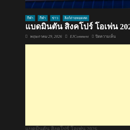
กีฬา
กีฬา
ข่าว
ลิงก์ถ่ายทอดสด
แบดมินตัน สิงคโปร์ โอเพ่น 20
Posted
Author
บน
พฤษภาคม 29, 2026
EJComment
ปิดความเห็น
on
แบดมินต
สิงคโปร์
โอเพ่น
2026
แบดมินตัน สิงคโปร์ โอเพ่น 2026