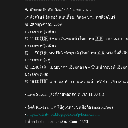
🏸 ศึกแบดมินตัน สิงคโปร์ โอเพ่น 2026
📍 สิงคโปร์ อินดอร์ สเตเดี้ยม, กัลลัง ประเทศสิงคโปร์
📆 29 พฤษภาคม 2569
ประเภท หญิงเดี่ยว
⏰ 11.00 🇹🇭 รัชนก อินทนนท์ (ไทย) พบ 🇯🇵 อากาเนะ ยามากู
ประเภท หญิงเดี่ยว
⏰ 11.50 🇹🇭 พรปวีณ์ ช่อชูวงศ์ (ไทย) พบ 🇨🇳 หวัง จื้ออี้ (จี
ประเภท หญิงคู่
⏰ 12.40 🇹🇭 เบญญาภา เอี่ยมสอาด – นันทน์กาญจน์ เอี่ยมสอาด
ประเภท คู่ผสม
⏰ 16.00 🇹🇭 เดชาพล พัววรานุเคราะห์ – ศุภิสรา เพียวสามพร
• Live Stream (ลิงค์ถ่ายทอดสด คู่แรก 11.00 น.)
• ลิงค์ KL-Trar TV ให้ดูเฉพาะบนมือถือ (android/ios)
•
https://kltratv-os.blogspot.com/p/homie.html
[เลือก Badminton -> เลือก Court 1/2/3]