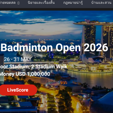
์ถ่ายทอดสด
นิยายและเรื่องสั้น
กฎหมายน่ารู้
บ้านและสวน