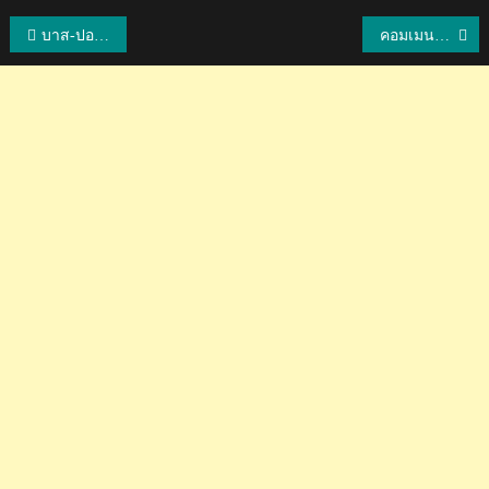
แนะแนว
บาส-ปอป้อไล่ต้อนคู่จีนสองเกมรวด คว้าแชมป์เยอรมัน โอเพ่น 2022
คอมเมนต์ชาวจีนและต่างชาติหลังบาส-ปอป้อ เอาชนะคู่ผสมจีนคว้าแชมป์เยอรมัน โอเพ่น 2022
เรื่อง