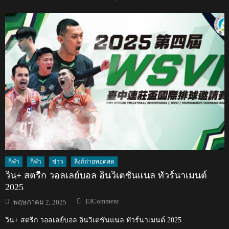
กีฬา
กีฬา
ข่าว
ลิงก์ถ่ายทอดสด
วิน+ สตรีก วอลเลย์บอล อินวิเตชันแนล ทัวร์นาเมนต์
2025
Author
Posted
EJComment
พฤษภาคม 2, 2025
on
วิน+ สตรีก วอลเลย์บอล อินวิเตชันแนล ทัวร์นาเมนต์ 2025