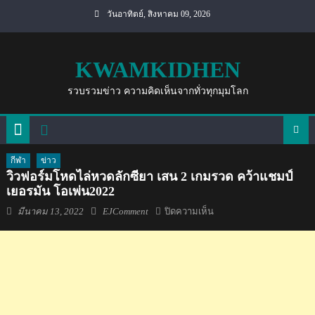
Skip
วันอาทิตย์, สิงหาคม 09, 2026
to
content
KWAMKIDHEN
รวบรวมข่าว ความคิดเห็นจากทั่วทุกมุมโลก
กีฬา
ข่าว
วิวฟอร์มโหดไล่หวดลักซียา เสน 2 เกมรวด คว้าแชมป์
เยอรมัน โอเพ่น2022
Posted
Author
บน
มีนาคม 13, 2022
EJComment
ปิดความเห็น
on
วิว
ฟอร์ม
โหด
ไล่
หวด
ลัก