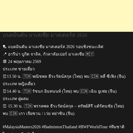
แบดมินตัน มาเลเซีย มาสเตอร์ส 2026
🏸 แบดมินตัน มาเลเซีย มาสเตอร์ส 2026 รอบชิงชนะเลิศ
📍 อารีน่า บูกิต จาลิล, กัวลาลัมเปอร์ มาเลเซีย 🇲🇾
📆 24 พฤษภาคม 2569
ประเภท ชายเดี่ยว
⏰13.50 น. 🇹🇭 พณิชพล ธีระรัตน์สกุล (ไทย) พบ 🇨🇳 หลี่ ซีเฟิง (จีน)
ประเภท หญิงเดี่ยว
⏰14.40 น. 🇹🇭 รัชนก อินทนนท์ (ไทย) พบ 🇨🇳 เฉิน ยูเฟย (จีน)
ประเภท คู่ผสม
⏰ 15.30 น. 🇹🇭 พรรคพล ธีระรัตน์สกุล – ทรัพย์สิรี แต้รัตนชัย (ไทย)
พบ 🇨🇳 เกา เจียซวน / เว่ย หย่าซิน (จีน)
#MalaysiaMasters2026 #BadmintonThailand #BWFWorldTour #ทีมชาติ