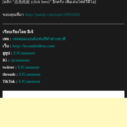
[คลิก “点击此处 (click here)” อีกครั้ง เพื่อเล่นไฟล์วีดีโอ]
ขอบคุณที่มา
https://pantip.com/topic/43911454
เรียบเรียงโดย อีเจ้
เพจ :
เพจคอมเมนต์แฟนกีฬาต่างชาติ
เว็บ :
http://kwamkidhen.com/
ยูทูป :
EJComment
IG :
ejcomment
twitter :
EJComment
threads :
EJComment
TikTok :
EJComment