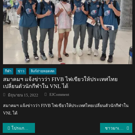
กีฬา
ข่าว
ลิงก์ถ่ายทอดสด
สมาคมฯ แจ้งข่าวว่า FIVB ไฟเขียวให้ประเทศไทย
เปลี่ยนตัวนักกีฬาใน VNL ได้
Author
Posted
EJComment
มิถุนายน 15, 2022
on
สมาคมฯ แจ้งข่าวว่า FIVB ไฟเขียวให้ประเทศไทยเปลี่ยนตัวนักกีฬาใน
VNL ได้
แนะแนว
โปรแกรมการแข่งขันศึกเซปักตะกร้อชิงแชมป์โลก 2026 ทีมชุดชาย
ชาวมาเลย์มอง กรรมการตัดสินถูกต้องแล้ว ชี้ทีมไทยไม่เป็นมืออาชีพเพราะไม่ยอมรับคำตัดสิน