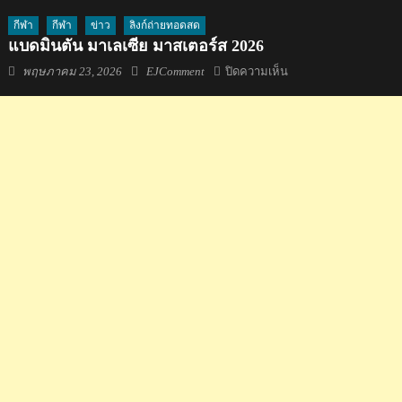
กีฬา
กีฬา
ข่าว
ลิงก์ถ่ายทอดสด
แบดมินตัน มาเลเซีย มาสเตอร์ส 2026
Posted
Author
บน
พฤษภาคม 23, 2026
EJComment
ปิดความเห็น
on
แบดมินตัน
มาเลเซีย
มาส
เต
อร์ส
2026