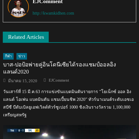
EJComment
http://kwamkidhen.com
Related Articles
กีฬา
ข่าว
บาส-ปอป้อพ่ายคู่อินโดนีเซียได้รองแชมป์ออลอิง
แลนด์2020
Author
Posted
EJComment
มีนาคม 15, 2020
on
วันเสาร์ที่ 15 มี.ค.63 การแข่งขันแบดมินตันรายการ “โยเน็กซ์ ออล อิง
แลนด์ โอเพ่น แบดมินตัน แชมเปี้ยนชิพ 2020” ทัวร์นาเมนต์ระดับเอชเอ
สบีซี บีดับเบิลยูเอฟเวิลด์ทัวร์ซูเปอร์ 1000 ชิงเงินรางวัลรวม 1,100,000
เหรียญสหรัฐ