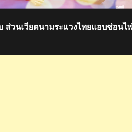
ับ ส่วนเวียดนามระแวงไทยแอบซ่อนไพ