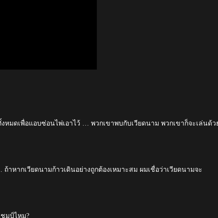
ต็มทั้งหมดเพื่อแอบซ่อนไพ่เอาไว้ … พวกเขาพบกับเวียดนาม พวกเขาก็จะเล่นด้ว
 … ถ้าหากเวียดนามก้าวเดินอย่างถูกต้องเหมาะสม ผมเชื่อว่าเวียดนามจะ
แชมป์ไหม?