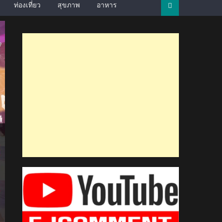
ท่องเที่ยว
สุขภาพ
อาหาร