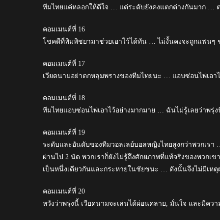
ทีมไทยแค่หลอกให้ดีใจ … แต่ระดับยังคงแตกต่างกันมาก … ตอ
คอมเมนต์ที่ 16
โชคดีที่พิมพิชยามาช่วยเอาไว้ได้ทัน … ไม่งั้นคงจะถูกแฟ
คอมเมนต์ที่ 17
เวียดนามอย่าตกหลุมพรางของทีมไทยนะ … แอบซ่อนไพ่เอาไว
คอมเมนต์ที่ 18
ทีมไทยแอบซ่อนไพ่เอาไว้อย่างมากมาย … ฉันไม่รู้เลยว่าพรุ่งน
คอมเมนต์ที่ 19
ระดับและอันดับของทีมวอลเลย์บอลหญิงไทยสูงกว่าพวกเรา … 
ผ่านไป 2 นัด พวกเราก็ยังไม่รู้ถึงศักยภาพที่แท้จริงของพวกเขา
เป็นหนึ่งเดียวกันและกระหายในชัยชนะ … ดังนั้นจึงไม่มีเหตุผ
คอมเมนต์ที่ 20
หวังว่าพรุ่งนี้ เวียดนามจะเล่นได้ผ่อนคลาย, มั่นใจ และมีคว