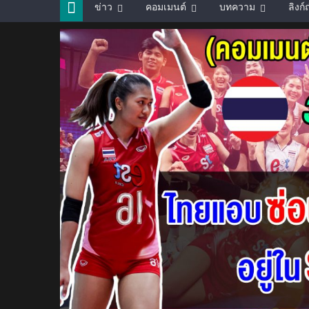
ข่าว
คอมเมนต์
บทความ
ลิงก