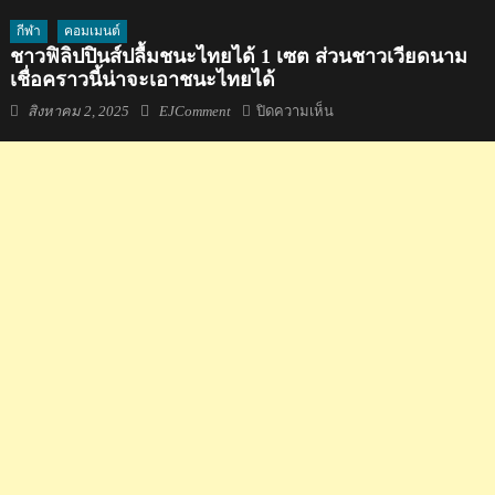
กีฬา
คอมเมนต์
ชาวฟิลิปปินส์ปลื้มชนะไทยได้ 1 เซต ส่วนชาวเวียดนาม
เชื่อคราวนี้น่าจะเอาชนะไทยได้
Posted
Author
บน
สิงหาคม 2, 2025
EJComment
ปิดความเห็น
on
ชาว
ฟิลิปปินส์
ปลื้ม
ชนะ
ไทย
ได้
1
เซต
ส่วน
ชาว
เวียดนาม
เชื่อ
คราว
นี้
น่า