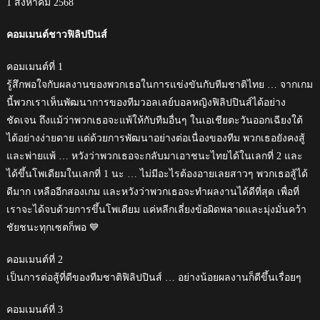
1 สิงหาคม 2568
คอมเมนต์ชาวฟิลิปปินส์
คอมเมนต์ที่ 1
รู้สึกพอใจกับผลงานของพวกเธอในการแข่งขันกับทีมชาติไทย … จากเกม
นี้พวกเราเห็นพัฒนาการของทีมวอลเลย์บอลหญิงฟิลิปปินส์ได้อย่าง
ชัดเจน ถึงแม้ว่าพวกเธอจะแพ้ให้กับทีมอื่นๆ ในเอเชียตะวันออกเฉียงใต้
ได้อย่างง่ายดาย แต่ด้วยการพัฒนาอย่างต่อเนื่องของทีม พวกเธอยังคงสู้
และพ่ายแพ้ … หวังว่าพวกเธอจะกลับมาเอาชนะไทยได้ในเลกที่ 2 และ
ได้ขึ้นโพเดียมในเลกที่ 1 นะ … ไม่มีอะไรต้องอายเลยสาวๆ พวกเธอสู้ได้
ดีมาก เหลืออีกสองเกม และหวังว่าพวกเธอจะทำผลงานได้ดีที่สุด เพื่อที่
เราจะได้จบด้วยการขึ้นโพเดียม แค่หลีกเลี่ยงข้อผิดพลาดและมุ่งมั่นคว้า
ชัยชนะทุกเซตก็พอ 💙
คอมเมนต์ที่ 2
เป็นการต่อสู้ที่ดีของทีมชาติฟิลิปปินส์ … อย่างน้อยผลงานก็ดีขึ้นเรื่อยๆ
คอมเมนต์ที่ 3