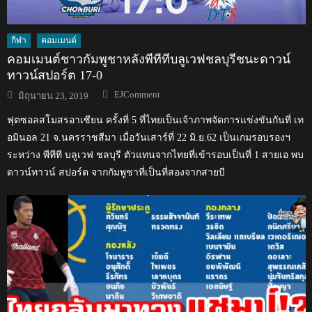
กีฬา
คอมเมนต์
คอมเมนต์ชาวกัมพูชาหลังพีทีทีบลูเวฟชลบุรีชนะดาวน์
ทาวน์สปอร์ต 17-0
Author
Posted
EJComment
มิถุนายน 23, 2019
on
ฟุตซอลสโมสรอาเซียน ครั้งที่ 5 ที่ไทยเป็นเจ้าภาพจัดการแข่งขันกันที่ เท
อมินอล 21 จ.นครราชสีมา เมื่อวันเสาร์ที่ 22 มิ.ย.62 เป็นเกมรอบรองฯ
ระหว่าง พีทีที บลูเวฟ ชลบุรี ตัวแทนจากไทยที่เข้ารอบเป็นที่ 1 สายเอ พบ
ดาวน์ทาวน์ สปอร์ต จากกัมพูชาที่เป็นที่สองจากสายบี