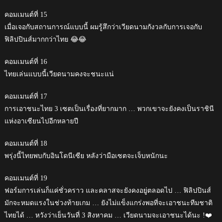
คอมเมนต์ที่ 15
เมื่อเจอกับสถานการณ์แบบนี้ ผมรู้สึกว่าเวียดนามกังวลกับการเจอกับ
ฟิลิปปินส์มากกว่าไทย 😂😂
คอมเมนต์ที่ 16
ไทยเล่นแบบนี้เวียดนามคงจะชนะแน่
คอมเมนต์ที่ 17
การเอาชนะไทย 3 เซตเป็นเรื่องที่ยากมาก … พวกเขาจะยังคงเป็นราชินี
แห่งอาเซียนไปอีกหลายปี
คอมเมนต์ที่ 18
พรุ่งนี้ไทยพบกับอินโดนีเซีย หลังว่ามือเซตจะเจ็บหนักนะ
คอมเมนต์ที่ 19
ฟอร์มการเล่นก็แค่ชั่วคราว และคลาสจะยังคงอยู่ตลอดไป … ฟิลิปปินส์
มักจะหมดแรงในช่วงท้ายเกม … ยังไม่แข็งแกร่งพอที่จะเอาชนะทีมชาติ
ไทยได้ … หวังว่าเย็นวันที่ 3 สิงหาคม … เวียดนามจะเอาชนะได้นะ !❤️