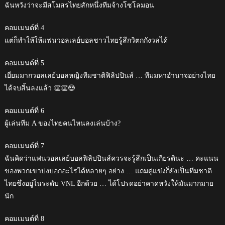
ฉันหวังว่าจะมีสโมสรไทยสักหนึ่งทีมจ้างโซโลมอน
คอมเมนต์ที่ 4
แต่ก็ทำให้ให้แฟนวอลเลย์บอลชาวไทยรู้สึกวิตกกังวลได้
คอมเมนต์ที่ 5
เยี่ยมมากวอลเลย์บอลหญิงทีมชาติฟิลิปปินส์ … ทีมมหาอำนาจอย่างไทย
ได้จบสิ้นลงแล้ว 👏👏😍
คอมเมนต์ที่ 6
ผู้เล่นทีม A ของไทยคนไหนลงเล่นบ้าง?
คอมเมนต์ที่ 7
ฉันคิดว่าแฟนวอลเลย์บอลฟิลิปปินส์ควรจะรู้สึกเป็นเกียรตินะ … คะแนน
ของพวกเขาบ่งบอกอะไรได้หลายๆ อย่าง … แถมคู่แข่งก็ยังเป็นทีมชาติ
ไทยซึ่งอยู่ในระดับ VNL อีกด้วย … ได้โปรดอย่าคาดหวังให้มันมากมาย
นัก
คอมเมนต์ที่ 8