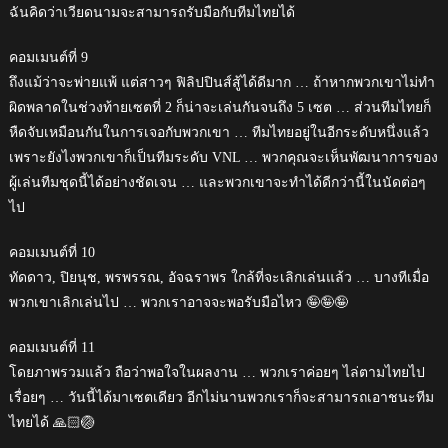
ฉันคิดว่าเวียดนามจะสามารถรับมือกับทีมไทยได้
คอมเมนต์ที่ 9
ถึงแม้ว่าจะพ่ายแพ้ แต่สาวๆ ฟิลิปปินส์สู้ได้ดีมาก … ถ้าหากพวกเขาไม่ทำ
ผิดพลาดในช่วงท้ายเซตที่ 2 ก็น่าจะเล่นกันจนถึง 5 เซต … ส่วนทีมไทยก็
หืดจับเหมือนกันในการเจอกับพวกเขา … ทีมไทยอยู่ในอีกระดับหนึ่งแล้ว
เพราะยังไงพวกเขาก็เป็นทีมระดับ VNL … พวกคุณจะเห็นพัฒนาการของ
ผู้เล่นทีมชุดนี้ได้อย่างชัดเจน … และพวกเขาจะทำได้ดีกว่านี้ในนัดต่อๆ
ไป
คอมเมนต์ที่ 10
ทัดดาว, ปิยนุช, พรพรรณ, อัจฉราพร ใกล้ที่จะเลิกเล่นแล้ว … บางทีเมื่อ
พวกเขาเลิกเล่นไป … พวกเราอาจจะพอรับมือไหว 🤪🤪🤪
คอมเมนต์ที่ 11
โดยภาพรวมแล้ว ถือว่าพอใจในผลงาน … พวกเราค่อยๆ ไล่ตามไทยไป
เรื่อยๆ … วันนี้ได้มาเซตเดียว อีกไม่นานพวกเราก็จะสามารถเอาชนะทีม
ไทยได้ 🙏🏻🏐