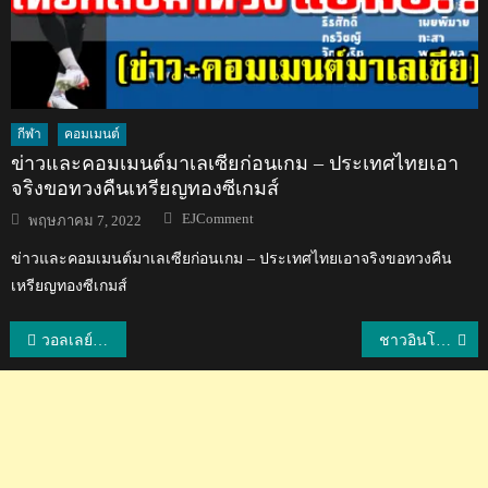
กีฬา
คอมเมนต์
ข่าวและคอมเมนต์มาเลเซียก่อนเกม – ประเทศไทยเอา
จริงขอทวงคืนเหรียญทองซีเกมส์
Author
Posted
EJComment
พฤษภาคม 7, 2022
on
ข่าวและคอมเมนต์มาเลเซียก่อนเกม – ประเทศไทยเอาจริงขอทวงคืน
เหรียญทองซีเกมส์
แนะแนว
วอลเลย์บอลหญิง BYD SEA V League 2025 สัปดาห์ที่ 1
ชาวอินโดยอมรับอยู่คนละระดับ ส่วนเวียดนามระแวงไทยแอบซ่อนไพ่แต่เชื่อว่าคว้าแชมป์ได้
เรื่อง