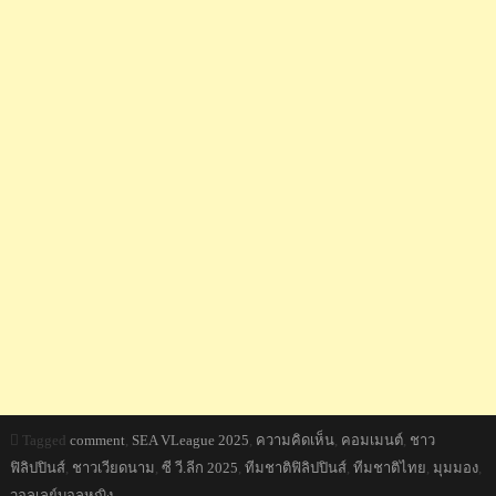
Tagged
comment
,
SEA VLeague 2025
,
ความคิดเห็น
,
คอมเมนต์
,
ชาว
ฟิลิปปินส์
,
ชาวเวียดนาม
,
ซี วี.ลีก 2025
,
ทีมชาติฟิลิปปินส์
,
ทีมชาติไทย
,
มุมมอง
,
วอลเลย์บอลหญิง