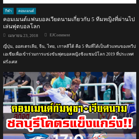
กีฬา
คอมเมนต์
คอมเมนต์แฟนบอลเวียดนามเกี่ยวกับ 5 ทีมหญิงที่ผ่านไป
เล่นฟุตบอลโลก
Author
Posted
EJComment
เมษายน 23, 2018
on
ญี่ปุ่น, ออสเตรเลีย, จีน, ไทย, เกาหลีใต้ คือ 5 ทีมที่ได้เป็นตัวแทนของทวีป
เอเชียเพื่อเข้าร่วมการแข่งขันฟุตบอลหญิงชิงแชมป์โลก 2019 ที่ประเทศ
ฝรั่งเศส