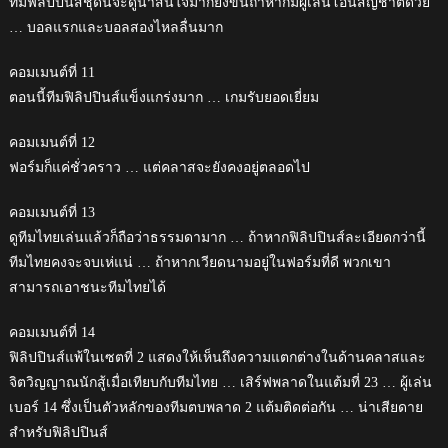
ทีมฟิลิปปินส์ชุดนี้จะดูน่าสนใจมากยิ่งขึ้นถ้าหากมีผู้เล่นโอนสัญชาติด้วย
… บอลแรกและบอลสองไหลลื่นมาก
คอมเมนต์ที่ 11
ตอนนี้ทีมฟิลิปปินส์แข็งแกร่งมาก … เกมรับยอดเยี่ยม
คอมเมนต์ที่ 12
ฟอร์มก็แค่ชั่วคราว … แต่คลาสจะยังคงอยู่ตลอดไป
คอมเมนต์ที่ 13
ดูทีมไทยเล่นแล้วก็ถือว่าธรรมดามาก … ถ้าหากฟิลิปปินส์ละเอียดกว่านี้
ทีมไทยคงจะจบเห่แน่ … ถ้าหากเวียดนามอยู่ในฟอร์มที่ดี พวกเขา
สามารถเอาชนะทีมไทยได้
คอมเมนต์ที่ 14
ฟิลิปปินส์แพ้ในเซตที่ 2 แสดงให้เห็นถึงความแตกต่างในด้านคลาสและ
จิตวิญญาณนักสู้เมื่อเทียบกับทีมไทย … เสิร์ฟพลาดในแต้มที่ 23 … ผู้เล่น
เบอร์ 14 ซึ่งเป็นตัวหลักของทีมตบพลาด 2 แต้มติดต่อกัน … น่าเสียดาย
สำหรับฟิลิปปินส์