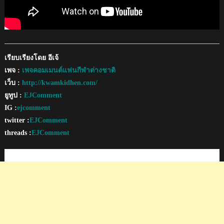
เรียบเรียงโดย อีเจ้
เพจ :
เพจคอมเมนต์แฟนกีฬาต่างชาติ
เว็บ :
http://kwamkidhen.com/
ยูทูป :
EJComment
IG :
ejcomment
twitter :
EJComment
threads :
EJComment