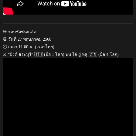
🎯 รอบชิงชนะเลิศ
📆 วันที่ 27 พฤษภาคม 2568
🕚 เวลา 11.00 น. (เวลาไทย)
⚔️ “มิงค์ สระบุรี” 🇹🇭 (มือ 1 โลก) พบ ไล่ ยู่ หลู 🇨🇳 (มือ 4 โลก)