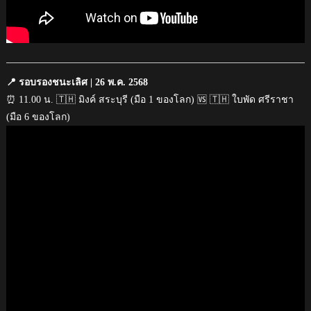
📍 รอบรองชนะเลิศ | 26 พ.ค. 2568
⏰ 11.00 น. 🇹🇭 มิงค์ สระบุรี (มือ 1 ของโลก) 🆚 🇹🇭 ใบพัด ศรีราชา
(มือ 6 ของโลก)