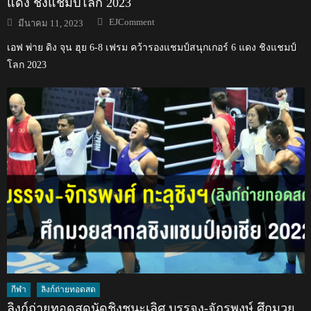
แดง ชิงแชมป์โลก 2023
Author
Posted
EJComment
มีนาคม 11, 2023
on
เอฟ พ่าย ดิง จุน ฮุย 6-8 เฟรม คว้ารองแชมป์สนุกเกอร์ 6 แดง ชิงแชมป์
โลก 2023
กีฬา
ลิงก์ถ่ายทอดสด
ลิงก์ถ่ายทอดสดนัดชิงชนะเลิศ บรรจง-จักรพงษ์ ศึกมวย