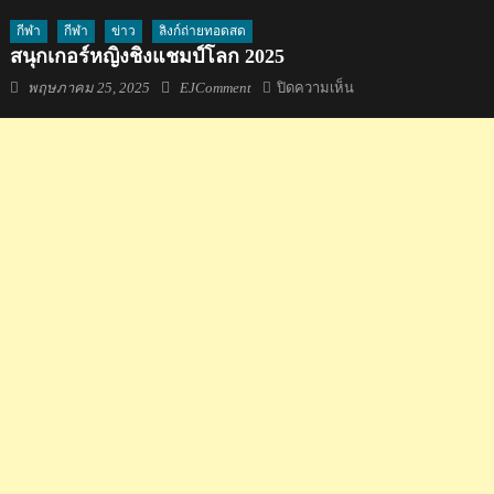
กีฬา
กีฬา
ข่าว
ลิงก์ถ่ายทอดสด
สนุกเกอร์หญิงชิงแชมป์โลก 2025
Posted
Author
บน
พฤษภาคม 25, 2025
EJComment
ปิดความเห็น
on
สนุกเกอร์
หญิง
ชิง
แชมป์
โลก
2025