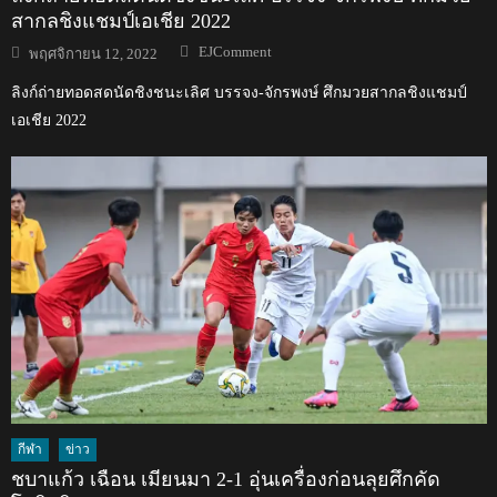
สากลชิงแชมป์เอเชีย 2022
Author
Posted
EJComment
พฤศจิกายน 12, 2022
on
ลิงก์ถ่ายทอดสดนัดชิงชนะเลิศ บรรจง-จักรพงษ์ ศึกมวยสากลชิงแชมป์
เอเชีย 2022
กีฬา
ข่าว
ชบาแก้ว เฉือน เมียนมา 2-1 อุ่นเครื่องก่อนลุยศึกคัด