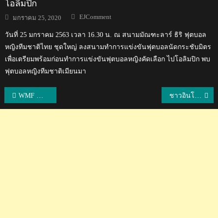
โอลิมปิก
Author
Posted
EJComment
มกราคม 25, 2020
on
วันที่ 25 มกราคม 2563 เวลา 16.30 น. ณ สนามมัณฑะลาร์ ธิริ ฟุตบอล
หญิงทีมชาติไทย ชุดใหญ่ ลงสนามทำการแข่งขันฟุตบอลนัดกระชับมิตร
เพื่อเตรียมพร้อมก่อนทำการแข่งขันฟุตบอลหญิงคัดเลือก ไปโอลิมปิก พบ
ฟุตบอลหญิงทีมชาติเมียนมา
แนะแนว
WMF WORLD CUP BAKU 2025
ชาวอินโดตัดพ้อ แพ้แล้ว แพ้อยู่ แพ้ต่อ หลังโดนไทยถล่มยับ 4-0 ศึกมินิฟุตบอลชิงแชมป์โลก 2025
เรื่อง