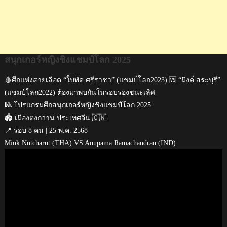
สนุกเกอร์หญิงชิงแชมป์โลก 2025
🩸ศึกแห่งสายเลือด “ใบพัด ศรีราชา” (แชมป์โลก2023) 🆚 “มิงค์ สระบุรี”
(แชมป์โลก2022) ต้องมาพบกันในรอบรองชนะเลิศ
🎱 โปรแกรมศึกสนุกเกอร์หญิงชิงแชมป์โลก 2025
🏟 เมืองตงกวาน ประเทศจีน 🇨🇳
📍 รอบ 8 คน | 25 พ.ค. 2568
Mink Nutcharut (THA) VS Anupama Ramachandran (IND)