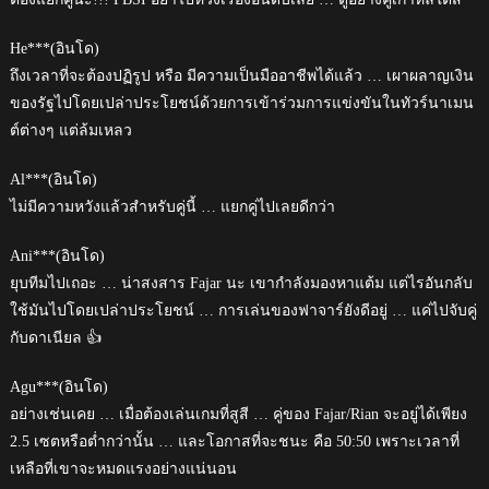
He***(อินโด)
ถึงเวลาที่จะต้องปฏิรูป หรือ มีความเป็นมืออาชีพได้แล้ว … เผาผลาญเงิน
ของรัฐไปโดยเปล่าประโยชน์ด้วยการเข้าร่วมการแข่งขันในทัวร์นาเมน
ต์ต่างๆ แต่ล้มเหลว
Al***(อินโด)
ไม่มีความหวังแล้วสำหรับคู่นี้ … แยกคู่ไปเลยดีกว่า
Ani***(อินโด)
ยุบทีมไปเถอะ … น่าสงสาร Fajar นะ เขากำลังมองหาแต้ม แต่ไรอันกลับ
ใช้มันไปโดยเปล่าประโยชน์ … การเล่นของฟาจาร์ยังดีอยู่ … แค่ไปจับคู่
กับดาเนียล 👍
Agu***(อินโด)
อย่างเช่นเคย … เมื่อต้องเล่นเกมที่สูสี … คู่ของ Fajar/Rian จะอยู่ได้เพียง
2.5 เซตหรือต่ำกว่านั้น … และโอกาสที่จะชนะ คือ 50:50 เพราะเวลาที่
เหลือที่เขาจะหมดแรงอย่างแน่นอน