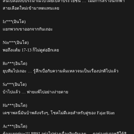
สิ้นเปลืองงบประมาณไปโดยเปล่าประโยชน์ … ไม่มีการสร้างนักกีฬา
สายเลือดใหม่เข้ามาทดแทนเลย
Iz***(อินโด)
แยกพวกเขาออกจากกันเถอะ
Nin***(อินโด)
พอถึงแต้ม 17-13 ก็ไม่ดูต่ออีกเลย
Ro***(อินโด)
ยุบทีมไปเถอะ … รู้สึกเบื่อกับความล้มเหลวจนเป็นเรื่องปกติไปแล้ว
Sa***(อินโด)
บ้าไปแล้ว … พ่ายแพ้ไปอย่างง่ายดาย
Ha***(อินโด)
เดชาพลนี่มันบ้าพลังจริงๆ, โชคไม่ดีเลยสำหรับคู่ของ Fajar/Rian
Ac***(อินโด)
ต้องแยกคู่นะ!!! PBSI อย่าไปห่วงเรื่องอันดับเลย … ดูอย่างคู่เกาหลีใต้สิ