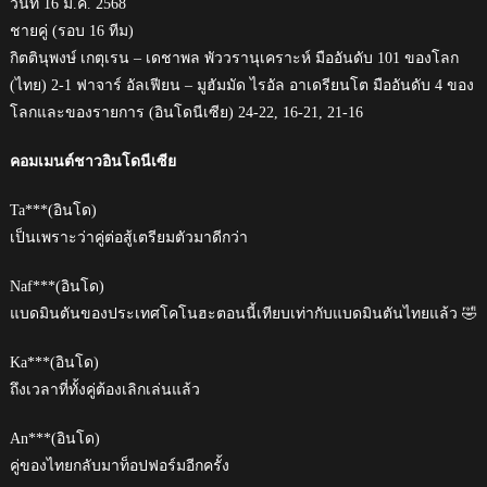
วันที่ 16 ม.ค. 2568
ชายคู่ (รอบ 16 ทีม)
กิตตินุพงษ์ เกตุเรน – เดชาพล พัววรานุเคราะห์ มืออันดับ 101 ของโลก
(ไทย) 2-1 ฟาจาร์ อัลเฟียน – มูฮัมมัด ไรอัล อาเดรียนโต มืออันดับ 4 ของ
โลกและของรายการ (อินโดนีเซีย) 24-22, 16-21, 21-16
คอมเมนต์ชาวอินโดนีเซีย
Ta***(อินโด)
เป็นเพราะว่าคู่ต่อสู้เตรียมตัวมาดีกว่า
Naf***(อินโด)
แบดมินตันของประเทศโคโนฮะตอนนี้เทียบเท่ากับแบดมินตันไทยแล้ว 🤣
Ka***(อินโด)
ถึงเวลาที่ทั้งคู่ต้องเลิกเล่นแล้ว
An***(อินโด)
คู่ของไทยกลับมาท็อปฟอร์มอีกครั้ง