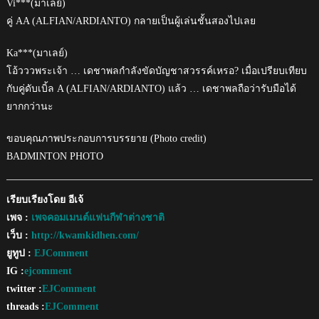
Vi***(มาเลย์)
คู่ AA (ALFIAN/ARDIANTO) กลายเป็นผู้เล่นชั้นสองไปเลย
Ka***(มาเลย์)
โอ้วววพระเจ้า … เดชาพลกำลังขัดบัญชาสวรรค์เหรอ? เมื่อเปรียบเทียบ
กับคู่ดับเบิ้ล A (ALFIAN/ARDIANTO) แล้ว … เดชาพลถือว่ารับมือได้
ยากกว่านะ
ขอบคุณภาพประกอบการบรรยาย (Photo credit)
BADMINTON PHOTO
เรียบเรียงโดย อีเจ้
เพจ :
เพจคอมเมนต์แฟนกีฬาต่างชาติ
เว็บ :
http://kwamkidhen.com/
ยูทูป :
EJComment
IG :
ejcomment
twitter :
EJComment
threads :
EJComment