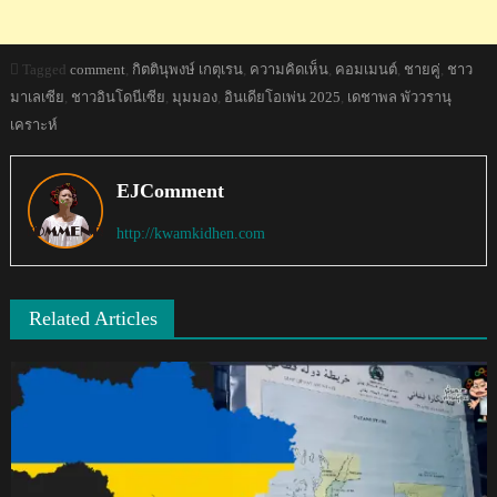
Tagged
comment
,
กิตตินุพงษ์ เกตุเรน
,
ความคิดเห็น
,
คอมเมนต์
,
ชายคู่
,
ชาว
มาเลเซีย
,
ชาวอินโดนีเซีย
,
มุมมอง
,
อินเดียโอเพ่น 2025
,
เดชาพล พัววรานุ
เคราะห์
EJComment
http://kwamkidhen.com
Related Articles