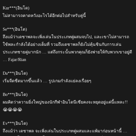
Kur***(อินโด)
ไม่สามารถคาดหวังอะไรได้อีกต่อไปสำหรับคู่นี้
Se***(อินโด)
ถึงแม้ว่าเดชาพลจะเพิ่งเล่นในประเภทคู่ผสมจบไป, และเขาไม่สามารถ
ใช้พละกำลังได้อย่างเต็มที่ รวมถึงเดชาพลก็ยังไม่คุ้นชินกับการเล่น
ประเภทชายคู่มากนัก … แต่ถึงกระนั้นพวกคุณก็ยังพ่ายให้กับพวกเขาอยู่ดี
… Fajar/Rian
Da***(อินโด)
เริ่มจืดชืดมากขึ้นแล้ว … รูปเกมกำลังแย่ลงเรื่อยๆ
Bo***(อินโด)
ผมคิดว่าความยิ่งใหญ่ของนักกีฬาอินโดนีเซียคงจะหยุดอยู่แค่นี้แหละ!!
😭😭😭😭
Ev***(อินโด)
ถึงแม้ว่า เดชาพล จะเพิ่งเล่นในประเภทคู่ผสมและแพ้มาก่อนหน้านี้ …