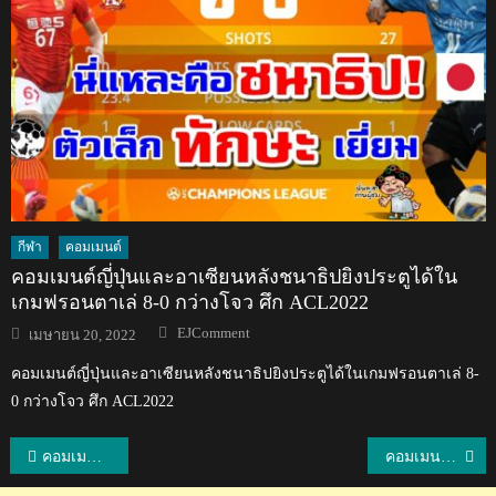
กีฬา
คอมเมนต์
คอมเมนต์ญี่ปุ่นและอาเซียนหลังชนาธิปยิงประตูได้ใน
เกมฟรอนตาเล่ 8-0 กว่างโจว ศึก ACL2022
Author
Posted
EJComment
เมษายน 20, 2022
on
คอมเมนต์ญี่ปุ่นและอาเซียนหลังชนาธิปยิงประตูได้ในเกมฟรอนตาเล่ 8-
0 กว่างโจว ศึก ACL2022
แนะแนว
คอมเมนต์ชาวเวียดนาม ถึงฟุตบอลไทยจะแพ้ แต่ด้านธุรกิจไทยประสบความสำเร็จมากในเวียดนาม
คอมเมนต์จีน+อินโด+มาเลย์ หลังหมิว ชนะ หาน ยู่ มือ 4 โลกจากจีน ลิ่วรอบรองฯ ศึกอินเดีย โอเพ่น 2025