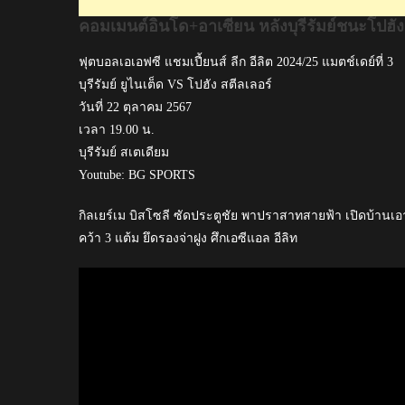
ศึก
คอมเมนต์อินโด+อาเซียน หลังบุรีรัมย์ชนะโปฮัง 
ACL
Elite
ฟุตบอลเอเอฟซี แชมเปี้ยนส์ ลีก อีลิต 2024/25 แมตช์เดย์ที่ 3
2024-
บุรีรัมย์ ยูไนเต็ด VS โปฮัง สตีลเลอร์
2025
วันที่ 22 ตุลาคม 2567
เวลา 19.00 น.
บุรีรัมย์ สเตเดียม
Youtube: BG SPORTS
กิลเยร์เม บิสโซลี ซัดประตูชัย พาปราสาทสายฟ้า เปิดบ้านเอาช
คว้า 3 แต้ม ยึดรองจ่าฝูง ศึกเอซีแอล อีลิท