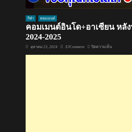
กีฬา
คอมเมนต์
คอมเมนต์อินโด+อาเซียน หลังบุ
2024-2025
Posted
Author
บน
ตุลาคม 23, 2024
EJComment
ปิดความเห็น
on
คอม
เมน
ต์
อิน
โด+อาเซียน
หลัง
บุรีรัมย์
ชนะ
โป
ฮัง
1-
0