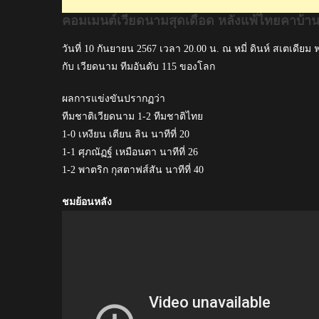
2
คอมเมนต์เวียดนามสุดเดือด หลังแพ้ไทยคาบ้าน 
นัด
กระชับ
วันที่ 10 กันยายน 2567 เวลา 20.00 น. ณ หมี่ ดินห์ สเตเ
มิตร
กับ เวียดนาม ทีมอันดับ 115 ของโลก
ฟีฟ่า
เดย์
ผลการแข่งขันปรากฏว่า
เดือน
ทีมชาติเวียดนาม 1-2 ทีมชาติไทย
กันยายน
1-0 เหงียน เตียน ลิน นาทีที่ 20
1-1 ศุภณัฏฐ์ เหมือนตา นาทีที่ 26
1-2 พาตริก กุสตาฟส์สัน นาทีที่ 40
ชมย้อนหลัง