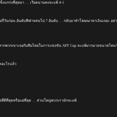
็งแกร่งที่สุดมา … เวียดนามคงจะแพ้ 4-1
ไม่กี่วันก่อน อันดับฟีฟ่าหล่นไป 7 อันดับ … กลับมาทำโฆษณาหาเงินเถอะ อย่า
 ถ้าหากพวกเขาเจอกับทีมไทยในการแข่งขัน AFF Cup จะแพ้มากมายขนาดไหน
ูดอะไรแล้ว
ี่ดีที่สุดหรือแย่ที่สุด … ส่วนใหญ่พวกเรามักจะแพ้