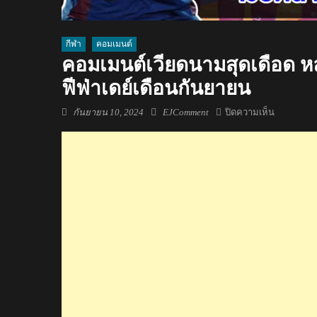
กีฬา
คอมเมนต์
คอมเมนต์เวียดนามสุดเดือด หล
ฟีฟ่าเดย์เดือนกันยายน
Posted
Author
บน
กันยายน 10, 2024
EJComment
ปิดความเห็น
on
คอม
เมน
ต์
เวียดนาม
สุด
เดือด
หลัง
แพ้
ไทย
คา
บ้าน
1-