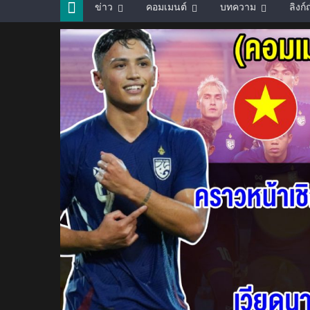
ข่าว
คอมเมนต์
บทความ
ลิงก