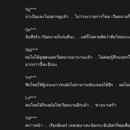
Ng***
น่าเบื่อและไม่อยากดูแล้ว … ไม่ว่าจะรายการไหน เวียดนาม
Qu***
อันที่จริง เวียดนามก็เล่นดีนะ … แต่ก็ไม่คาดคิดว่าทีมไทยจะเล
Nhâ***
ผมไม่ได้ดูฟุตบอลเวียดนามมานานแล้ว … ไม่ค่อยรู้สึกแปลกใจ
มากกว่านี้ซะอีกนะ
Vư***
ทีมไทยใช้ผู้เล่นเยาวชนยังไม่สามารถยันเสมอได้อีก … ผมไม่เ
Lư***
คนไทยได้กินหม้อไฟเวียดนามอีกแล้ว … ช่างน่าเศร้า
Việ***
คราวหน้า … เรียกติมอร์ เลสเตมาเตะนัดกระชับมิตรก็พอเพื่อหล