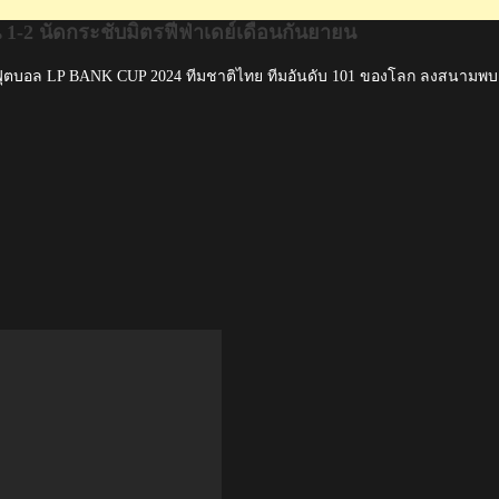
1-2 นัดกระชับมิตรฟีฟ่าเดย์เดือนกันยายน
ดียม ฟุตบอล LP BANK CUP 2024 ทีมชาติไทย ทีมอันดับ 101 ของโลก ลงสนามพบ