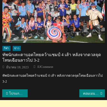
กีฬา
ข่าว
ทัพนักเตะตาบอดไทยคว้าแชมป์ 4 เส้า หลังจากดวลจุด
โทษเฉือนลาวไป 3-2
Author
Posted
EJComment
มีนาคม 19, 2023
on
ทัพนักเตะตาบอดไทยคว้าแชมป์ 4 เส้า หลังจากดวลจุดโทษเฉือนลาวไป
3-2
แนะแนว
โปรแกรมการแข่งขันวอลเลย์บอลหญิงAVC Challenge Cup 2024
คอมเมนต์ชาวเขมรร้องกรี๊ด ชาวอาเซียนร่วมยินดี หลังมวยไทยได้รับอนุมัติให้เป็นกีฬาสาธิตในโอลิมปิก 2024
เรื่อง