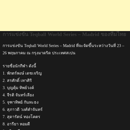
การแข่งขัน Teqball World Series – Madrid ของทีมไทย
การแข่งขัน Teqball World Series – Madrid ที่จะจัดขึ้นระหว่างวันที่ 23 –
26 พฤษภาคม ณ กรุงมาดริด ประเทศสเปน
รายชื่อนักกีฬา ดังนี้
1. พักตร์พงษ์ เดชเจริญ
2. สรศักดิ์ เทาศิริ
3. บุญคุ้ม ทิพย์วงค์
4. จีรติ จันทร์เลียง
5. จุฑาทิพย์ กันทะธง
6. สุภาวดี วงศ์คำจันทร์
7. สุดารัตน์ ทองโคตร
8. อารียา หอมดี