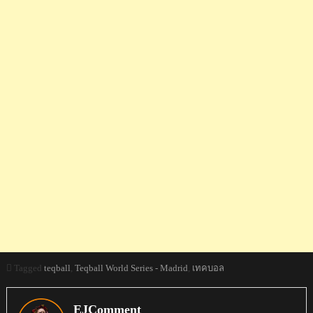
Tagged
teqball
,
Teqball World Series - Madrid
,
เทคบอล
EJComment