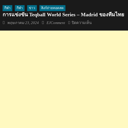
กีฬา
กีฬา
ข่าว
ลิงก์ถ่ายทอดสด
การแข่งขัน Teqball World Series – Madrid ของทีมไทย
Posted
Author
บน
พฤษภาคม 23, 2024
EJComment
ปิดความเห็น
on
การ
แข่งขัน
Teqball
World
Series
–
Madrid
ของ
ทีม
ไทย