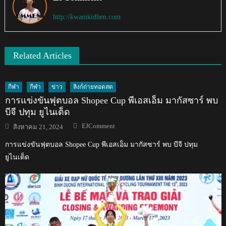
http://kwamkidhen.com
Related Articles
กีฬา
กีฬา
ข่าว
ลิงก์ถ่ายทอดสด
การแข่งขันฟุตบอล Shopee Cup พีเอสเอ็ม มากัสซาร์ พบ
บีจี ปทุม ยูไนเต็ด
Author
Posted
EJComment
สิงหาคม 21, 2024
on
การแข่งขันฟุตบอล Shopee Cup พีเอสเอ็ม มากัสซาร์ พบ บีจี ปทุม
ยูไนเต็ด