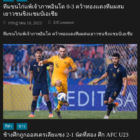
ทีมขนไก่แพ้เจ้าภาพอินโด 0-3 คว้าทองแดงทีมผสม
เยาวชนชิงแชมป์เอเชีย
Author
Posted
EJComment
กรกฎาคม 10, 2023
on
ทีมขนไก่แพ้เจ้าภาพอินโด คว้าทองแดงทีมผสมเยาวชนชิงแชมป์เอเชีย
กีฬา
ข่าว
ช้างศึกถูกออสเตรเลียแซง 2-1 นัดที่สอง ศึก AFC U23