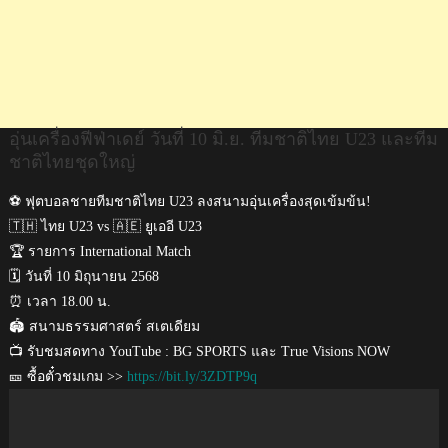
ไทย
ชุด
ใหญ่
อุ่นเครื่องฟีฟ่าเดย์ วันที่ 10 มิ.ย. ทีมชาติไทย U23 และทีม
ชาติไทยชุดใหญ่
⚽️ ฟุตบอลชายทีมชาติไทย U23 ลงสนามอุ่นเครื่องสุดเข้มข้น!
🇹🇭 ไทย U23 vs 🇦🇪 ยูเออี U23
🏆 รายการ International Match
🗓 วันที่ 10 มิถุนายน 2568
⏰ เวลา 18.00 น.
🏟️ สนามธรรมศาสตร์ สเตเดียม
📺 รับชมสดทาง YouTube : BG SPORTS และ True Visions NOW
🎫 ซื้อตั๋วชมเกม >>
https://bit.ly/3ZDTP9q