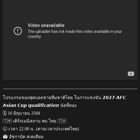
โปรแกรมของฟุตบอลชายทีมชาติไทย ในการแข่งขัน 𝟮𝟬𝟮𝟳 𝘼𝙁𝘾
𝘼𝙨𝙞𝙖𝙣 𝘾𝙪𝙥 𝙦𝙪𝙖𝙡𝙞𝙛𝙞𝙘𝙖𝙩𝙞𝙤𝙣 นัดที่สอง
🗓 10 มิถุนายน 2568
🇹🇲 เติร์กเมนิสถาน พบ ไทย 🇹🇭
🕣 เวลา 22.00 น. (ตามเวลาประเทศไทย)
🏟 อัชกาบัต สเตเดียม