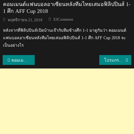
คอมเมนต์แฟนบอลอาเซียนหลังทีมไทยเสมอฟิลิปปินส์ 1-
1 ศึก AFF Cup 2018
Author
Posted
EJComment
พฤศจิกายน 21, 2018
on
หลังจากที่ฟิลิปปินส์เปิดบ้านเจ๊ากับทีมช้างศึก 1-1 มาดูกันว่า คอมเมนต์
แฟนบอลอาเซียนหลังทีมไทยเสมอฟิลิปปินส์ 1-1 ศึก AFF Cup 2018 จะ
เป็นอย่างไร
แนะแนว
คอมเมนต์เวียดนามอึ้ง หลัง บิงห์ จุ่ง ธง ติน แพ้ ทีม U20 ของไทย ในศึกวีทีวี9 บิ่ญเดียน คัพ 2024
โปรแกรมและลิงก์ถ่ายทอดสด แบดมินตันไทยแลนด์ โอเพ่น 2024
เรื่อง