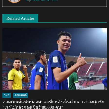
Related Articles
กีฬา
คอมเมนต์
คอมเมนต์แฟนบอลมาเลเซียหลังเห็นคำกล่าวของศุภชัย
“เราไม่กลัวกองเชียร์ 80,000 คน”