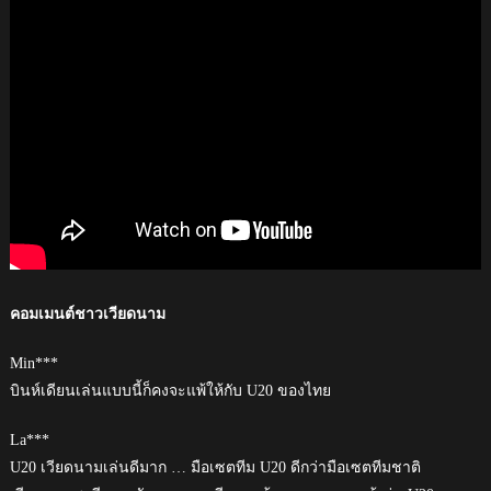
คอมเมนต์ชาวเวียดนาม
Min***
บินห์เดียนเล่นแบบนี้ก็คงจะแพ้ให้กับ U20 ของไทย
La***
U20 เวียดนามเล่นดีมาก … มือเซตทีม U20 ดีกว่ามือเซตทีมชาติ