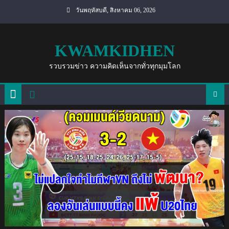
Skip
วันพฤหัสบดี, สิงหาคม 06, 2026
to
content
KWAMKIDHEN
รวบรวมข่าว ความคิดเห็นจากทั่วทุกมุมโลก