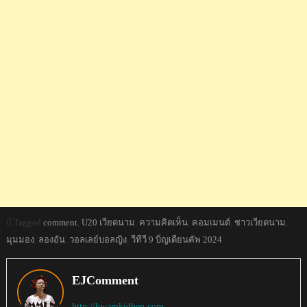
Tagged
comment
,
U20 เวียดนาม
,
ความคิดเห็น
,
คอมเมนต์
,
ชาวเวียดนาม
,
มุมมอง
,
ลองอัน
,
วอลเลย์บอลญิง
,
วีทีวี 9 บิ่ญเดียนคัพ 2024
EJComment
http://kwamkidhen.com