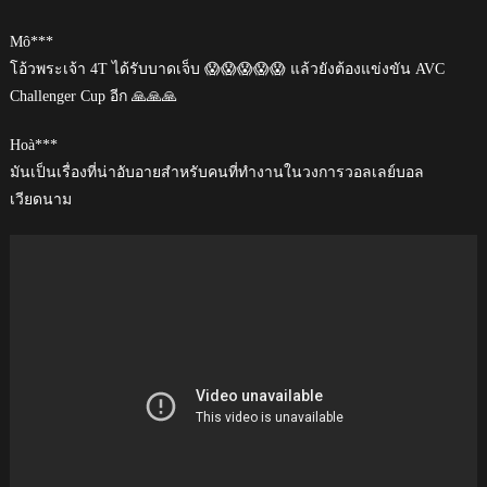
Mô***
โอ้วพระเจ้า 4T ได้รับบาดเจ็บ 😱😱😱😱😱 แล้วยังต้องแข่งขัน AVC
Challenger Cup อีก 🙏🙏🙏
Hoà***
มันเป็นเรื่องที่น่าอับอายสำหรับคนที่ทำงานในวงการวอลเลย์บอล
เวียดนาม