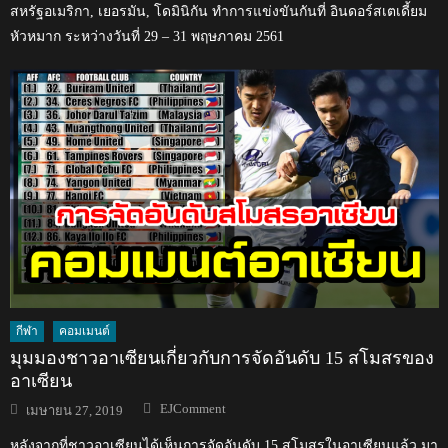
สหรัฐอเมริกา, เยอรมัน, โดมินิกัน ทำการแข่งขันกันที่ อินดอร์สเตเดี้ยม
หัวหมาก ระหว่างวันที่ 29 – 31 พฤษภาคม 2561
กีฬา
คอมเมนต์
มุมมองชาวอาเซียนเกี่ยวกับการจัดอันดับ 15 สโมสรของ
อาเซียน
Author
Posted
EJComment
เมษายน 27, 2019
on
หลังจากที่ชาวอาเซียนได้เห็นการจัดอันดับ 15 สโมสรในอาเซียนแล้ว มา