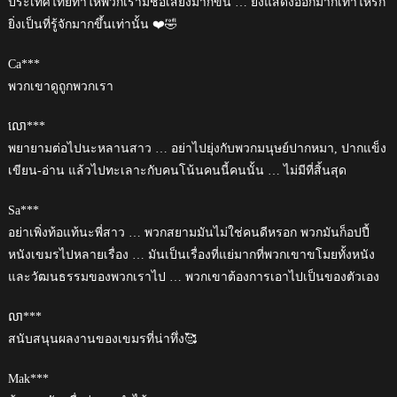
ประเทศไทยทำให้พวกเรามีชื่อเสียงมากขึ้น … ยิ่งแสดงออกมากเท่าไหร่ก็
ยิ่งเป็นที่รู้จักมากขึ้นเท่านั้น ❤️🤣
Ca***
พวกเขาดูถูกพวกเรา
លោ***
พยายามต่อไปนะหลานสาว … อย่าไปยุ่งกับพวกมนุษย์ปากหมา, ปากแข็ง
เขียน-อ่าน แล้วไปทะเลาะกับคนโน้นคนนี้คนนั้น … ไม่มีที่สิ้นสุด
Sa***
อย่าเพิ่งท้อแท้นะพี่สาว … พวกสยามมันไม่ใช่คนดีหรอก พวกมันก็อปปี้
หนังเขมรไปหลายเรื่อง … มันเป็นเรื่องที่แย่มากที่พวกเขาขโมยทั้งหนัง
และวัฒนธรรมของพวกเราไป … พวกเขาต้องการเอาไปเป็นของตัวเอง
លា***
สนับสนุนผลงานของเขมรที่น่าทึ่ง🥰
Mak***