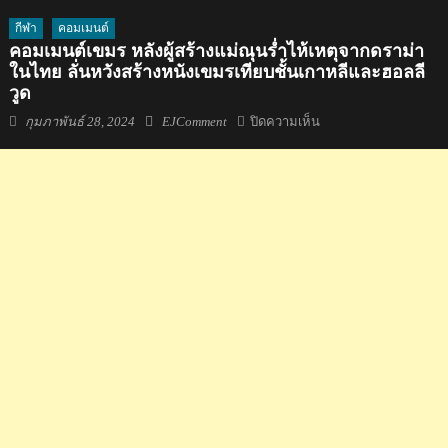
กีฬา
คอมเมนต์
คอมเมนต์เขมร หลังผู้สร้างแม่ณุนร่ำไห้เหตุจากดราม่า
ในไทย ลั่นหวังสร้างหนังเขมรเทียบชั้นเกาหลีและฮอลลี
วูด
Posted
Author
บน
กุมภาพันธ์ 28, 2024
EJComment
ปิดความเห็น
on
คอม
เมน
ต์
เขมร
หลัง
ผู้
สร้าง
แม่
ณุ
นร่ำ
ไห้
เหตุ
จา
กด