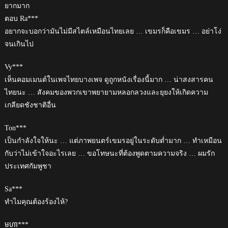
ยากมาก
ตอบ Ra***
อยากจะบอกว่ามันไม่มีสไตล์เหมือนไทยเลย … เขมรก็คือเขมร … อย่าโง่
จนเกินไป
Vy***
เห็นคอมเมนต์ในเพจไทยบางเพจ ดูถูกหนังเรื่องนี้มาก … น่าสงสารคน
ไทยนะ … สังคมของพวกเขาพยายามหลอกลวงและยุยงให้เกิดความ
เกลียดชังชาติอื่น
Ton***
เป็นกำลังใจให้นะ … แต่ภาพยนตร์เขมรอยู่ในระดับต่ำมาก … ทำเหมือน
กับว่าไม่เข้าใจอะไรเลย … ขอโทษนะที่ต้องพูดตามความจริง … ผมรัก
ประเทศกัมพูชา
Sa***
ทำไมคุณต้องร้องไห้?
មហា***