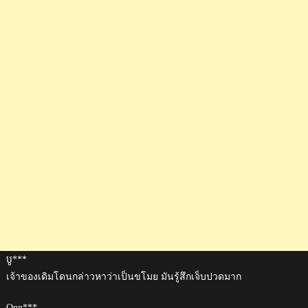
បូ***
เจ้าของเดิมโดนกล่าวหาว่าเป็นขโมย มันรู้สึกเจ็บปวดมาก
Onn***