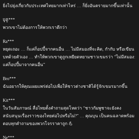
ยิ่งไปยุ่งเกี่ยวกับประเทศไทยมากเท่าไหร่ … ก็ยิ่งอันตรายมากขึ้นเท่านั้น
បុត្***
พวกเขาไม่ต้องการให้พวกเราดีกว่า
Ra***
หยุดเถอะ … ก็แค่ก็อปปี้จากคนอื่น … ไม่มีสมองที่จะคิด, กำกับ หรือเขียน
บทด้วยตัวเอง … ทำให้พวกเขาดูถูกเหยียดหยามชาวเขมรว่า “ไม่มีสมอง:
แค่ก็อปปี้มาจากคนอื่น”
Bro***
ฉันอยากให้คุณเผยแพร่ต่อไปเพื่อให้ชาวต่างชาติได้รู้จักเขมรมากขึ้น
Kit***
ในวันสัมภาษณ์ สื่อไทยตั้งคำถามสุดโหดว่า “ชาวกัมพูชาจะยังคง
สนับสนุนเรื่องราวของไทยต่อไปหรือไม่?” … คุณบุน เป็นคนฉลาดพร้อม
ตอบทุกคำถามของพวกโจรราคาถูก 💪
Ne***