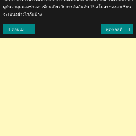
ดูกันว่ามุมมองชาวอาเซียนเกี่ยวกับการจัดอันดับ 15 สโมสรของอาเซียน
จะเป็นอย่างไรกันบ้าง
แนะแนว
คอมเมนต์เวียด+ปินส์ หลังไทยประกาศ 25 รายชื่อนักวอลเลย์บอลหญิง เตรียมลุยศึกในปี 2024
ฟุตซอลทีมชาติไทยเตรียมแต่งตั้ง มิเกล โรดริโก้ คุมทีม ลุ้นตั๋วฟุตซอลโลก 2024
เรื่อง