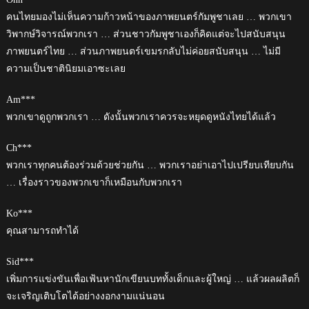
คนไทยมองไม่เห็นความก้าวหน้าของภาพยนตร์กัมพูชาเลย … พวกเขา
วิพากษ์วิจารณ์พวกเรา … ส่วนชาวกัมพูชาเองก็คิดแต่จะไปสนับสนุน
ภาพยนตร์ไทย … ส่วนภาพยนตร์เขมรกลับไม่ค่อยสนับสนุน … ไม่มี
ความเป็นชาตินิยมเอาซะเลย
Am***
พวกเขาดูถูกพวกเรา … ดังนั้นพวกเราควรจะหยุดดูหนังไทยได้แล้ว
Ch***
พวกเราทุกคนต้องร่วมด้วยช่วยกัน … พวกเราอย่าเอาไปเปรียบเทียบกัน
… เรื่องราวของพวกเขาก็เหมือนกับพวกเรา
Ko***
คุณสามารถทำได้
Sid***
เพิ่มการแข่งขันเพื่อเฟ้นหานักเขียนบททั้งเด็กและผู้ใหญ่ … แล้วผลผลิตก็
จะเจริญเติบโตได้อย่างงอกงามแน่นอน