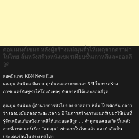
ราม่
า
ใน
ไทย
ลั่น
หวัง
สร้าง
คอมเมนต์เขมร หลังผู้สร้างแม่ณุนร่ำไห้เหตุจากดราม่า
หนัง
ในไทย ลั่นหวังสร้างหนังเขมรเทียบชั้นเกาหลีและฮอลลี
เขมร
วูด
เทียบ
แอดมินเพจ KBN News Plus
ชั้น
เกา
คุณบุน จันนิมล มีความมุ่งมั่นตลอดระยะเวลา 5 ปี ในการสร้าง
หลี
ภาพยนตร์กัมพูชาให้โด่งดังพอๆ กับเกาหลีใต้และฮอลลีวูด
และ
ฮอล
คุณบุน จันนิมล ผู้อำนวยการทั่วไปของ ศาสตรา ฟิล์ม โปรดักชั่น กล่าว
ลี
ว่า เธอมุ่งมั่นตลอดระยะเวลา 5 ปี ในการสร้างภาพยนตร์เขมรให้เป็นที่
วูด
รู้จักเหมือนกับหนังเกาหลีใต้และฮอลลีวูด … คำพูดของเธอเกิดขึ้นหลัง
จากที่ภาพยนตร์เรื่อง “แม่ณุน” เข้าฉายในไทยแล้ว และกำลังเป็น
ประเด็นร้อนในประเทศไทย