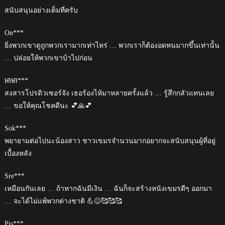
สนับสนุนอย่างเต็มที่ครับ
On***
ยิ่งพวกเขาดูถูกพวกเรามากเท่าไหร่ … พวกเราก็ต้องอดทนมากขึ้นเท่านั้น
… ปล่อยให้พวกเขาบ้าไปก่อน
អាមា***
สงสารโปรดิวเซอร์จัง เธอร้องไห้มาหลายครั้งแล้ว … รู้สึกกลัวแทนเลย
… ขอให้คุณโชคดีนะ 💕🙏💕
Sok***
พยายามต่อไปนะน้องสาว ชาวเขมรจำนวนมากอยากจะสนับสนุนผู้ที่อยู่
เบื้องหลัง
Sre***
เหมือนกันเลย … ถ้าหากฉันมีเงิน … ฉันก็จะสร้างหนังเขมรดีๆ ออกมา
… จะได้ไม่แพ้พวกต่างชาติ 💪😊🥰🥰🥰
Pis***