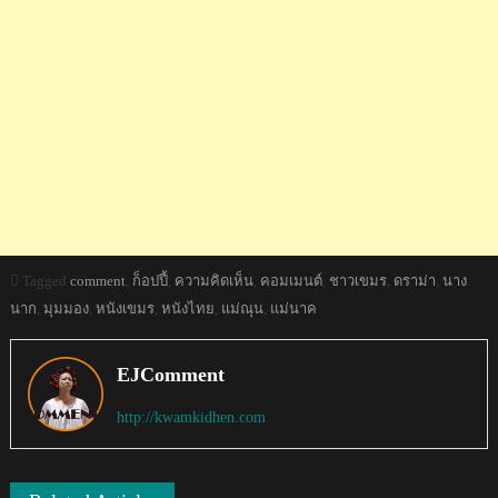
Tagged
comment
,
ก็อปปี้
,
ความคิดเห็น
,
คอมเมนต์
,
ชาวเขมร
,
ดราม่า
,
นาง
นาก
,
มุมมอง
,
หนังเขมร
,
หนังไทย
,
แม่ณุน
,
แม่นาค
EJComment
http://kwamkidhen.com