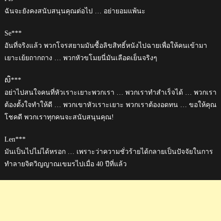
ฉันจะยังคงสนับสนุนคุณต่อไป … อย่ายอมแพ้นะ
Se***
อันที่จริงแล้ว พวกโจรสยามมันซื้อลิขสิทธิ์หนังไปฉายเพื่อให้คนเข้ามา
เยาะเย้ยถากถาง … พวกหัวขโมยนี่มันเลือดเย็นจริงๆ
សិ***
อย่าไปสนใจคนที่หัวเราะเยาะพวกเรา … พวกเราทำสำเร็จได้ … พวกเรา
ต้องตั้งใจทำให้ดี … พวกเขาหัวเราะเยาะ พวกเราต้องอดทน … ขอให้คุณ
โชคดี พวกเราทุกคนจะสนับสนุนคุณ!
Len***
มันเป็นไปไม่ได้หรอก … เพราะว่าความชั่วร้ายได้กลายเป็นปัจจัยในการ
ทำลายจิตวิญญาณเขมรไปเมื่อ 40 ปีที่แล้ว