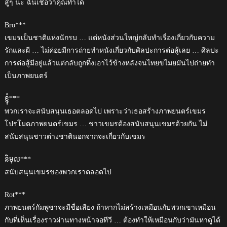
สู้ๆ นะ ฉันเชื่อว่าคุณทำได้
Bro***
เขมรเป็นชาติแห่งนักรบ … แต่หนังส่วนใหญ่กลับทำเรื่องเกี่ยวกับความ
รักและผี … ไม่ค่อยมีการถ่ายทำหนังเกี่ยวกับศิลปะการต่อสู้เลย … ศิลปะ
การต่อสู้มีอยู่แล้วแต่กลับถูกทิ้งเอาไว้ข้างหลังจนไทยขไมยมันไปถ่ายทำ
เป็นภาพยนตร์
ខ្ញុំ***
พวกเราจะสนับสนุนเธอตลอดไป เพราะว่าเธอสร้างภาพยนตร์เขมร
โปรโมตภาพยนตร์เขมร … ชาวเขมรต้องสนับสนุนเขมรด้วยกัน ไม่
สนับสนุนชาวต่างชาตินอกจากจะเกี่ยวกับเขมร
និមុល***
สนับสนุนเขมรของพวกเราตลอดไป
Rot***
ภาพยนตร์กัมพูชาจะมีชื่อเสียง ถ้าหากไม่สร้างเหมือนกับพวกเขาเหมือน
กับที่เห็นเรื่องราวผ่านทางหน้าจอทีวี … ต้องทำให้เหมือนกับว่ามันหาดูได้