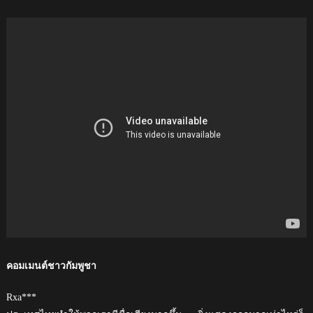
คอมเมนต์ชาวกัมพูชา
Rxa***