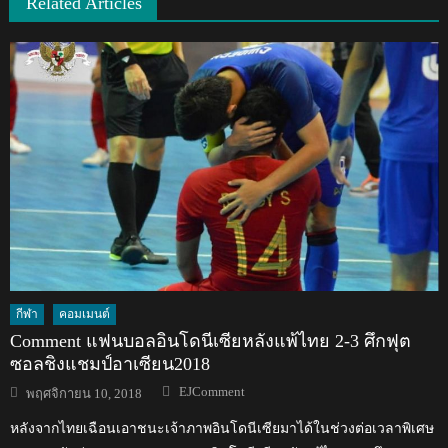
Related Articles
กีฬา
คอมเมนต์
Comment แฟนบอลอินโดนีเซียหลังแพ้ไทย 2-3 ศึกฟุต
ซอลชิงแชมป์อาเซียน2018
Author
Posted
EJComment
พฤศจิกายน 10, 2018
on
หลังจากไทยเฉือนเอาชนะเจ้าภาพอินโดนีเซียมาได้ในช่วงต่อเวลาพิเศษ