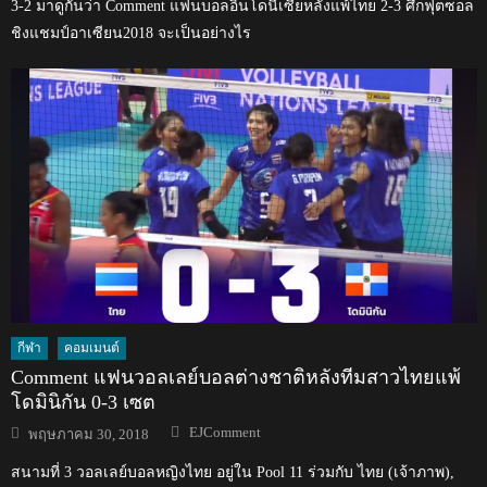
3-2 มาดูกันว่า Comment แฟนบอลอินโดนีเซียหลังแพ้ไทย 2-3 ศึกฟุตซอล
ชิงแชมป์อาเซียน2018 จะเป็นอย่างไร
กีฬา
คอมเมนต์
Comment แฟนวอลเลย์บอลต่างชาติหลังทีมสาวไทยแพ้
โดมินิกัน 0-3 เซต
Author
Posted
EJComment
พฤษภาคม 30, 2018
on
สนามที่ 3 วอลเลย์บอลหญิงไทย อยู่ใน Pool 11 ร่วมกับ ไทย (เจ้าภาพ),