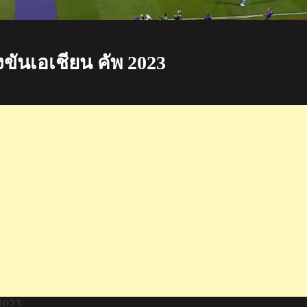
ขันเอเชียน คัพ 2023
2023