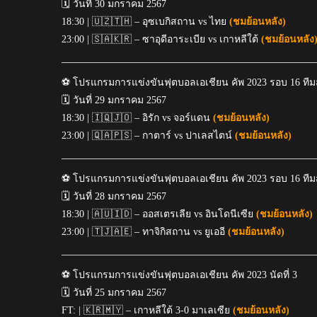
🗓 วันที่ 30 มกราคม 2567
18:30 | 🇺🇿🇹🇭 – อุซเบกิสถาน vs ไทย
(ชมย้อนหลัง)
23:00 | 🇸🇦🇰🇷 – ซาอุดีอาระเบีย vs เกาหลีใต้
(ชมย้อนหลัง
⚽️ โปรแกรมการแข่งขันฟุตบอลเอเชียน คัพ 2023 รอบ 16 ทีม
🗓 วันที่ 29 มกราคม 2567
18:30 | 🇮🇶🇯🇴 – อิรัก vs จอร์แดน
(ชมย้อนหลัง)
23:00 | 🇶🇦🇵🇸 – กาตาร์ vs ปาเลสไตน์
(ชมย้อนหลัง)
⚽️ โปรแกรมการแข่งขันฟุตบอลเอเชียน คัพ 2023 รอบ 16 ทีม
🗓 วันที่ 28 มกราคม 2567
18:30 | 🇦🇺🇮🇩 – ออสเตรเลีย vs อินโดนีเซีย
(ชมย้อนหลัง)
23:00 | 🇹🇯🇦🇪 – ทาจิกิสถาน vs ยูเออี
(ชมย้อนหลัง)
⚽️ โปรแกรมการแข่งขันฟุตบอลเอเชียน คัพ 2023 นัดที่ 3
🗓 วันที่ 25 มกราคม 2567
FT: | 🇰🇷🇲🇾 – เกาหลีใต้ 3-0 มาเลเซีย
(ชมย้อนหลัง)