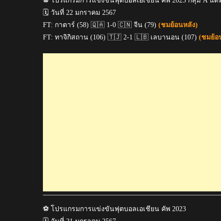
⚽️ โปรแกรมการแข่งขันฟุตบอลเอเชียน คัพ 2023 กลุ่ม A นัดที
🗓 วันที่ 22 มกราคม 2567
FT: กาตาร์ (58) 🇶🇦 1-0 🇨🇳 จีน (79)
(ชมย้อนหลัง)
FT: ทาจิกิสถาน (106) 🇹🇯 2-1 🇱🇧 เลบานอน (107)
(ชมย้อ
⚽️ โปรแกรมการแข่งขันฟุตบอลเอเชียน คัพ 2023