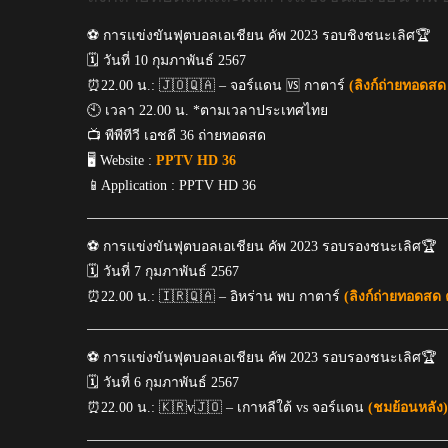
⚽️ การแข่งขันฟุตบอลเอเชียน คัพ 2023 รอบชิงชนะเลิศ🏆
🗓 วันที่ 10 กุมภาพันธ์ 2567
⏰22.00 น.: 🇯🇴🇶🇦 – จอร์แดน 🆚 กาตาร์
(ลิงก์ถ่ายทอดสด 
🕙 เวลา 22.00 น. *ตามเวลาประเทศไทย
📺 พีพีทีวี เอชดี 36 ถ่ายทอดสด
🖥️ Website :
PPTV HD 36
📱Application : PPTV HD 36
⚽️ การแข่งขันฟุตบอลเอเชียน คัพ 2023 รอบรองชนะเลิศ🏆
🗓 วันที่ 7 กุมภาพันธ์ 2567
⏰22.00 น.: 🇮🇷🇶🇦 – อิหร่าน พบ กาตาร์
(ลิงก์ถ่ายทอดสด ค
⚽️ การแข่งขันฟุตบอลเอเชียน คัพ 2023 รอบรองชนะเลิศ🏆
🗓 วันที่ 6 กุมภาพันธ์ 2567
⏰22.00 น.: 🇰🇷v🇯🇴 – เกาหลีใต้ vs จอร์แดน
(ชมย้อนหลัง)