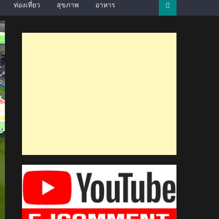
ท่องเที่ยว
สุขภาพ
อาหาร