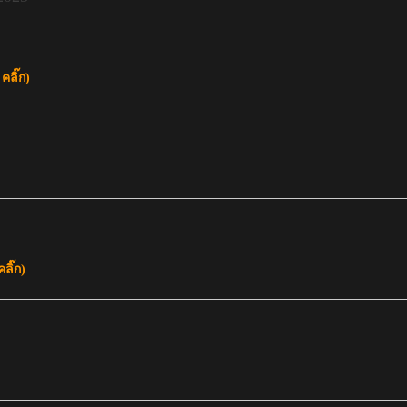
คลิ๊ก)
ลิ๊ก)