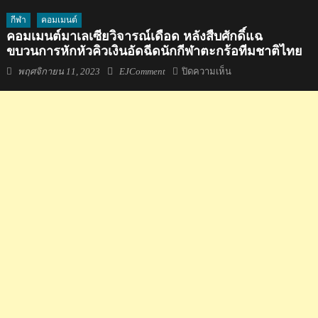
กีฬา
คอมเมนต์
คอมเมนต์มาเลเซียวิจารณ์เดือด หลังสืบศักดิ์แฉ
ขบวนการหักหัวคิวเงินอัดฉีดนักกีฬาตะกร้อทีมชาติไทย
Posted
Author
บน
พฤศจิกายน 11, 2023
EJComment
ปิดความเห็น
on
คอม
เมน
ต์
มาเลเซีย
วิจารณ์
เดือด
หลัง
สืบ
ศักดิ์
แฉ
ขบวนการ
หัก
หัว
คิว
เงิน