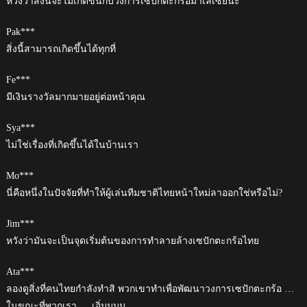
หวังว่าสิ่งนี้จะไม่เกิดขึ้นกับวงการเซปักตะกร้อมาเลเซียนะ
Pak***
สิ่งนี้สามารถเกิดขึ้นได้ทุกที่
Fe***
มีเงินรางวัลมากมายอยู่ต่อหน้าคุณ
Sya***
ไม่ใช่เรื่องที่เกิดขึ้นได้ในบ้านเรา
Mo***
นี่คือหนึ่งในปัจจัยที่ทำให้ผู้เล่นทีมชาติไทยหน้าใหม่ลาออกใช่หรือไม่?
Jim***
หวังว่ามันจะเป็นจุดเริ่มต้นของการทำลายล้างเซปักตะกร้อไทย
Ata***
ลองดูสิ่งที่คนไทยกำลังทำสิ พวกเขาทำเพื่อพัฒนาวงการเซปักตะกร้อ …
ในขณะที่พวกเรา … เอิ่มมมม …