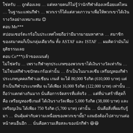
ใช่ครับ … ถูกต้องเลย … แต่หลายคนก็ไม่รู้ว่านักกีฬาต้องเหนื่อยแค่ไหน
… ในฐานะแฟนกีฬา … พวกเราก็ได้แต่สวดภาวนาเพื่อให้พวกเขาได้เงิน
รางวัลอย่างเหมาะสม 😊
ตอบ Mo***
สปอนเซอร์ตะกร้อในประเทศไทยถือว่ามีมากมายมหาศาล … สมาชิก
ของสมาคมก็เป็นกลุ่มเดียวกัน ทั้ง ASTAF และ ISTAF … ผมคิดว่ามันไม่
ยุติธรรมเลย
ตอบ Co***(เจ้าของเมนต์)
ไม่ใช่ครับ … เพราะกีฬาทุกประเภทของพวกเขาได้เงินรางวัลเท่ากัน …
ไม่ใช่แค่กีฬาเซปักตะกร้อเท่านั้น … ถ้าเป็นในมาเลเซีย เหรียญทองกีฬา
ประเภทบุคคลกีฬาเอเชียน เกมส์ จะได้ 80,000 ริงกิต (610,000 บาท) แต่
ถ้าเป็นกีฬาประเภททีม จะได้เพียง 16,000 ริงกิต (122,000 บาท) เท่านั้น …
ถือว่าแตกต่างกันมาก นั่นคือการจัดสรรที่แท้จริง … แต่ที่น่าเศร้าที่สุดก็
คือ เหรียญทองซีเกมส์ ได้เงินรางวัลเพียง 5,000 ริงกิต (38,000 บาท) และ
เหรียญเงิน ได้เพียง 750 ริงกิต (5,700 บาท) เท่านั้น … นั่นคือสิ่งที่ผมรับรู้
มา … มันคุ้มค่ากับความเหนื่อยของพวกเขามั๊ย? แถมยังต้องไปสาบานต่อ
หน้าคนอื่นอีก … นั่นคือความเสียสละของนักกีฬา 😆😆