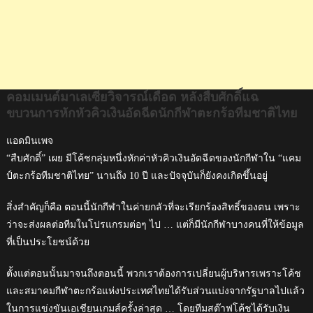
อัดฉีด
นักกีฬา
ตะกร้อ
ทีม
ชาติ
ไทย
คอมเมนต์มาเลเซียวิจารณ์เดือด หลังสืบศักดิ์แฉ
ขบวนการหักหัวคิวเงินอัดฉีดนักกีฬาตะกร้อทีมชาติไทย
แอดมินเพจ
“สืบศักดิ์” เผย มีโค้ชกลุ่มหนึ่งหักค่าหัวคิวเงินอัดฉีดของนักกีฬาใน “แคม
ป์ตะกร้อทีมชาติไทย” นานถึง 10 ปี และปัจจุบันก็ยังคงเกิดขึ้นอยู่
สิ่งสำคัญก็คือ ตอนนี้นักกีฬาในค่ายกลัวที่จะเรียกร้องสิทธิ์ของตน เพราะ
ว่าจะส่งผลต่อทีมในโปรแกรมต่อๆ ไป … แต่ก็มีนักกีฬาบางคนที่ให้ข้อมูล
ที่เป็นประโยชน์ด้วย
ตั้งแต่ตอนนั้นมาจนถึงตอนนี้ พวกเราต้องการเปลี่ยนผู้บริหารเพราะโค้ช
และสมาคมกีฬาตะกร้อแห่งประเทศไทยได้รับส่วนแบ่งจากรัฐบาลไปแล้ว
ในการแข่งขันเอเชียนเกมส์ครั้งล่าสุด … โดยทีมสต๊าฟโค้ชได้รับเงิน