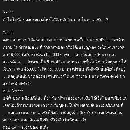
Az***
ทำไมโบนัสของประเทศไทยได้ถึงหลักล้าน แต่ในมาเลเซีย…?
Co***
จงอย่าฝันว่าจะได้ค่าตอบแทนมากมายขนาดนั้นในมาเลเซีย … เท่าที่ผม
ทราบ ในกีฬาเอเชียนส์ ถ้าหากทีมตะกร้อได้เหรียญทอง จะได้เงินรางวัล
แค่ 16,000 ริงกิตเท่านั้น (122,000 บาท) … ต่างกันอย่างกับนรกและ
สวรรค์เลย … ถ้าหากเป็นซีเกมส์ยิ่งน่าอนาจมากขึ้นไปอีก เหรียญทอง ได้
เงินรางวัลแค่ 5,000 ริงกิต (38,000 บาท) เท่านั้น 😂😂😂 นั่นคือสิ่งที่ผมรู้
… แต่ผู้เล่นทีมชาติต้องมาสาบานว่าได้เงินรางวัล 1 ล้านริงกิต 😂🤣 น่า
สงสารนักกีฬาจัง
ตอบ Ari***
แต่ก็แปลกเหมือนกันนะ ทั้งๆ ที่นักกีฬาของมาเลเซีย ได้เงินโบนัสเพียงแค่
เล็กน้อยถ้าหากพวกเขาคว้าเหรียญทองในกีฬาซีเกมส์และเอเชียนเกมส์
… แต่ผลงานของมาเลเซียก็ยังถือว่าดีอยู่เมื่อเทียบกับประเทศเพื่อนบ้าน
อย่าง ไทย และ อินโดนีเซีย ที่ให้เงินโบนัสสูงกว่า
ตอบ Co***(เจ้าของเมนต์)