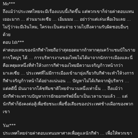
Mo***
ถึงแม้ว่าประเทศไทยจะมีเรื่องแบบนี้เกิดขึ้น แต่พวกเขาก็จ่ายค่าตอบแทน
เยอะมาก … ส่วนมาเลเซีย … เอิ่มมมม … อย่าว่าแต่เล่นเพื่อเงินเลย …
ไม่รู้ว่าจะมีเงินไหม, ใครจะเป็นคนจ่าย รวมไปถึงความรับผิดชอบอื่นๆ
ด้วย
ตอบ Izh***
ค่าตอบแทนของนักกีฬาไทยถือว่าสุดยอดมากถ้าหากคุณคว้าแชมป์ในราย
การใหญ่ๆ ได้ … การบริหารงานของไทยไม่ได้มาจากนักการเมืองและนี่
คือเหตุผลหนึ่งที่ทำให้วงการกีฬาของไทยมีความเจริญก้าวหน้ากว่า
มาเลเซีย … ประเทศที่ไม่มีการเมืองเข้ามายุ่งเกี่ยวกับกีฬาจะทำให้วงการ
กีฬาเจริญก้าวหน้าได้อย่างแน่นอน … ปัญหาไม่ได้เกิดจากผู้บริหาร …
แต่คดีนี้ มันมาจากโค้ชทีมชาติไทยจำนวนหนึ่งเท่านั้น … ถึงแม้ว่า
นักกีฬาจะทราบปัญหาการยักยอกทรัพย์นี้มาเป็นเวลานานแล้ว … แต่
นักกีฬาก็ยังคงต่อสู้เพื่อชัยชนะเพื่อชื่อเสียงของประเทศช้างเผือกของพวก
เขา
Yaz***
ประเทศไทยจ่ายค่าตอบแทนมหาศาลเพื่อดูแลนักกีฬา … เพื่อให้พวกเขา