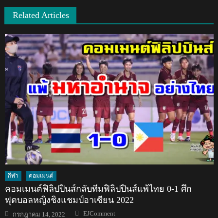
Related Articles
กีฬา
คอมเมนต์
คอมเมนต์ฟิลิปปินส์กลับทีมฟิลิปปินส์แพ้ไทย 0-1 ศึก
ฟุตบอลหญิงชิงแชมป์อาเซียน 2022
Author
Posted
EJComment
กรกฎาคม 14, 2022