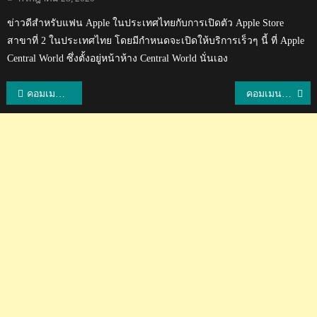
on
ข่าวดีสำหรับแฟน Apple ในประเทศไทยกับการเปิดตัว Apple Store
สาขาที่ 2 ในประเทศไทย โดยมีกำหนดจะเปิดให้บริการเร็วๆ นี้ ที่ Apple
Central World ซึ่งตั้งอยู่หน้าห้าง Central World นั่นเอง
แนะแนว
คอมเมนต์เขมรตัดพ้อทำไมไม่ซื้อทีมกัมพูชา หลังเชื้อพระวงศ์กัมพูชาเข้าถือหุ้นในทีมโปลิสเทโรของไทย
คอมเมนต์เกาหลีใต้อึ้ง หลังพรพรรณฟอร์มโหดคว้า MVP ครั้งที่ 2 วอลเลย์บอลลีกเกาหลีใต้
เรื่อง