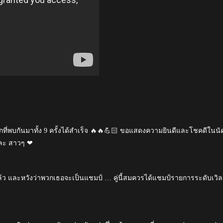
ที่พบกันมาทั้ง 9 ครั้งได้สำเร็จ 🔥🔥💪🏻 ขอแสดงความยินดีและโชคดีในนั
นละ สาวๆ ❤
้ว และหวังว่าพวกเธอจะเป็นแชมป์ … คู่นี้สมควรได้แชมป์รายการระดับเวิล