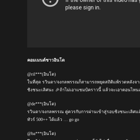
คอมเมนต์ชาวอินโด
@ril***(อินโด)
ในที่สุด รวินดา/จงกลพรรณก็สามารถหยุดสถิติแพ้รวดหลังจาก
ชิงชนะเลิศนะ 🎉ถ้าไม่เอาแชมป์คราวนี้ แล้วจะเอาตอนไห
@de***(อินโด)
รวินดา/จงกลพรรณ คู่ควรกับการผ่านเข้าสู่รอบชิงชนะเลิศแล
ทัวร์ 500++ ได้แล้ว … go go
@ba***(อินโด)