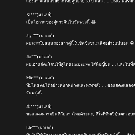
สองสาวแสนสวยจากไทยคู่นี้อายุ 30 ปี แล้ว …. OMG ฟอร์
Xi***(มาเลย์)
เป็นโอกาสของคู่สาวจีนในวันพรุ่งนี้ 😂
Jay ***(มาเลย์)
ผมจะสนับสนุนสองสาวคู่นี้ในชัดชิงชนะเลิศอย่างแน่นอน 🙃
Jia***(มาเลย์)
ผมเอาแต่ตะโกนให้คู่ไทย flick serve ใส่ทีมญี่ปุ่น … และในที่
Mic***(มาเลย์)
ทีมไทย ตบได้อย่างหนักหน่วงและทรงพลัง … ขอแสดงแสดงค
วันพรุ่งนี้
李***(มาเลย์)
ขอแสดงความยินดีกับสาวไทยด้วยนะ, ดีใจที่ทีมญี่ปุ่นตกรอบห
Lie***(มาเลย์)