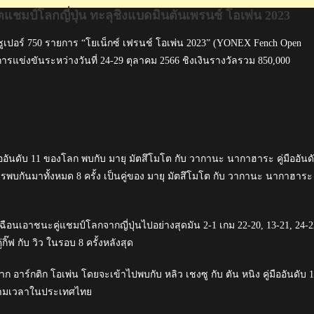
ดีตแชมป์โลกญี่ปุ่น ทะลุชิงแบดมินตันเพรนช์ โอเพ่น 2023
ร์ ซูเปอร์ 750 รายการ “โยเน็กซ์ เฟรนช์ โอเพ่น 2023” (YONEX Fench Open
ารแข่งขันระหว่างวันที่ 24-29 ตุลาคม 2566 ชิงเงินรางวัลรวม 850,000
มืออันดับ 11 ของโลก พบกับ มายุ มัตสึโมโต กับ วากานะ นากาฮาระ คู่มืออันด
ารพบกันมาทั้งหมด 8 ครั้ง เป็นคู่ของ มายุ มัตสึโมโต กับ วากานะ นากาฮาระ
ฉือนเอาชนะคู่แชมป์โลกจากญี่ปุ่นไปอย่างสุดมัน 2-1 เกม 22-20, 13-21, 24-2
ิ๊ฟ กับ วิว ในรอบ 8 ครั้งหลังสุด
จาก อาร์กติก โอเพ่น โดยจะเข้าไปพบกับ หลิว เชงซู กับ ตัน หนิง คู่มืออันดับ 
 ตามเวลาในประเทศไทย