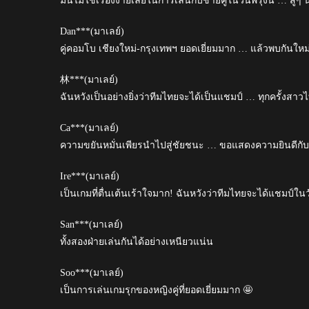
มันไม่ใช่เรื่องง่ายเลยในการเล่นกับชายคู่ในวันพรุ่งนี้ … สู้ๆ 
Dan***(มาเลย์)
คู่คอมโบ เชียงใหม่-กรุงเทพฯ ยอดเยี่ยมมาก … แล้วพบกันใหม
林***(มาเลย์)
ฉันหวังเป็นอย่างยิ่งว่าทีมไทยจะได้เป็นแชมป์ … ทุกครั้งสา
Ca***(มาเลย์)
ความขยันหมั่นเพียรนำไปสู่ชัยชนะ … ขอแสดงความยินดีกับ
Ire***(มาเลย์)
เป็นเกมที่ตื่นเต้นเร้าใจมาก! ฉันหวังว่าทีมไทยจะได้แชมป์ในวั
San***(มาเลย์)
ทั้งสองฝ่ายเล่นกันได้อย่างเหนียวแน่น
Soo***(มาเลย์)
เป็นการเล่นเกมรุกของหญิงคู่ที่ยอดเยี่ยมมาก 🤩