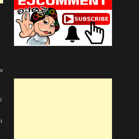
ับ
2
13