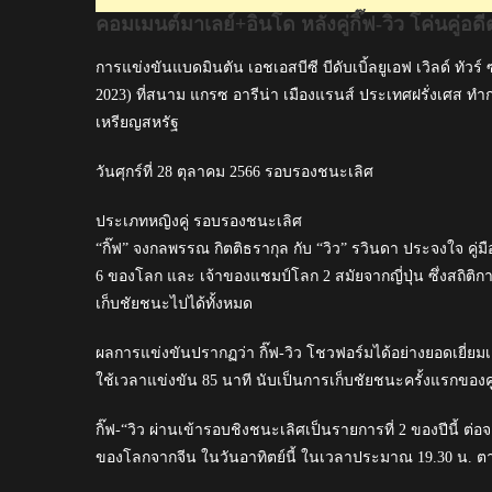
อดีต
คอมเมนต์มาเลย์+อินโด หลังคู่กิ๊ฟ-วิว โค่นคู่อ
แชมป์
โลก
การแข่งขันแบดมินตัน เอชเอสบีซี บีดับเบิ้ลยูเอฟ เวิลด์ ทัว
ญี่ปุ่น
2023) ที่สนาม แกรซ อารีน่า เมืองแรนส์ ประเทศฝรั่งเศส ทำก
ทะลุ
เหรียญสหรัฐ
ชิง
แบดมินตัน
วันศุกร์ที่ 28 ตุลาคม 2566 รอบรองชนะเลิศ
เพ
รนช์
ประเภทหญิงคู่ รอบรองชนะเลิศ
โอเพ่น
“กิ๊ฟ” จงกลพรรณ กิตติธรากุล กับ “วิว” รวินดา ประจงใจ คู่
2023
6 ของโลก และ เจ้าของแชมป์โลก 2 สมัยจากญี่ปุ่น ซึ่งสถิติก
เก็บชัยชนะไปได้ทั้งหมด
ผลการแข่งขันปรากฏว่า กิ๊ฟ-วิว โชวฟอร์มได้อย่างยอดเยี่ยมเ
ใช้เวลาแข่งขัน 85 นาที นับเป็นการเก็บชัยชนะครั้งแรกของคู่ก
กิ๊ฟ-“วิว ผ่านเข้ารอบชิงชนะเลิศเป็นรายการที่ 2 ของปีนี้ ต่อ
ของโลกจากจีน ในวันอาทิตย์นี้ ในเวลาประมาณ 19.30 น.