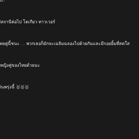
นะ!
่สถานีต่อไป โตเกียว ทาวเวอร์
วไทยคู่นี้ชนะ … พวกเธอก็มักจะเฉลิมฉลองไปด้วยกันและมีรอยยิ้มที่สดใส
หญิงคู่ของไทยด้วยนะ
นพรุ่งนี้ 🥇🥇🥇