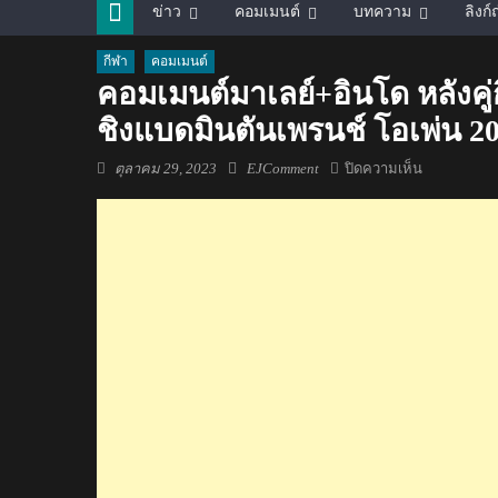
ข่าว
คอมเมนต์
บทความ
ลิงก
กีฬา
คอมเมนต์
คอมเมนต์มาเลย์+อินโด หลังคู่กิ
ชิงแบดมินตันเพรนช์ โอเพ่น 2
Posted
Author
บน
ตุลาคม 29, 2023
EJComment
ปิดความเห็น
on
คอม
เมน
ต์
มา
เลย์+อิน
โด
หลัง
คู่
กิ๊ฟ-
วิว
โค่น
คู่