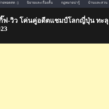
์ถ่ายทอดสด
นิยายและเรื่องสั้น
กฎหมายน่ารู้
บ้านและสวน
๊ฟ-วิว โค่นคู่อดีตแชมป์โลกญี่ปุ่น ทะลุ
023