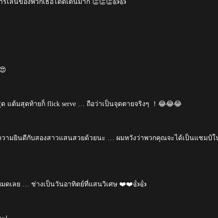
มการเล่นของพวกเธอโดดเด่นมาก 👏👏👏👍👍
😍
สุด แต้มสุดท้ายก็ flick serve … ถือว่าเป็นจุดตายจริงๆ ！😂😂😂
วามยินดีกับสองสาวแสนสวยด้วยนะ … ผมหวังว่าพวกคุณจะได้เป็นแชมป์ใ
มดเลย … ช่างเป็นวันอาทิตย์ที่แสนวิเศษ ❤️❤️👍👍