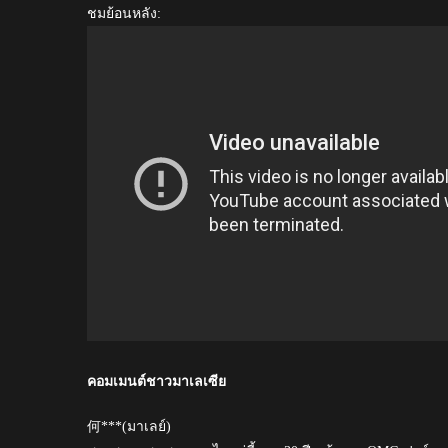
ชมย้อนหลัง:
คอมเมนต์ชาวมาเลเซีย
何***(มาเลย์)