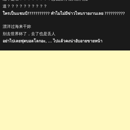
道？？？？？？？？？？
ใครเป็นแชมป์??????????? ทำไมไม่มีข่าวไหนรายงานเลย ??????????
漂洋过海来干妳
别去世界杯了，去了也是丢人
อย่าไปเลยฟุตบอลโลกอะ, … ไปแล้วคงน่าอับอายขายหน้า