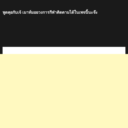
พูดคุยกับเจ้ เมาท์มอยวงการกีฬาติดตามได้ในเพจนี้นะจ๊ะ