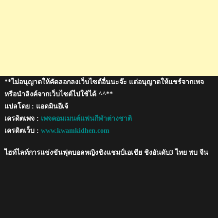
1
ศึก
ชิง
แชมป์
เอเชีย
**ไม่อนุญาตให้คัดลอกลงเว็บไซต์อื่นนะจ๊ะ แต่อนุญาตให้แชร์จากเพจ
หรือนำลิงค์จากเว็บไซต์ไปใช้ได้ ^^**
แปลโดย : แอดมินอีเจ้
เครดิตเพจ :
เพจคอมเมนต์แฟนกีฬาต่างชาติ
เครดิตเว็บ :
www.kwamkidhen.com
ไฮท์ไลท์การแข่งขันฟุตบอลหญิงชิงแชมป์เอเชีย ชิงอันดับ3 ไทย พบ จีน