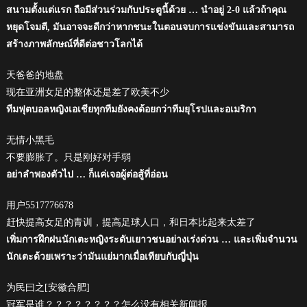
สนามตั้งแต่แรก ถือมีส่วนร่วมกับประตูนี้ด้วย … นำอยู่ 2-0 แล้วถ้าคุณ
หยุดโจมตี, มันอาจจะดีกว่าหากชนะในตอนจบการแข่งขันและสามารถ
สร้างภาพลักษณ์ที่ดีต่อชาวโลกได้
天爸爸的地盘
现在亚洲女足的整体还是差了欧美不少
ทีมฟุตบอลหญิงเอเชียทุกทีมยังคงด้อยกว่าทีมยุโรปและอเมริกา
无情小黑毛
不要膨胀了。只是刚好对手弱
อย่าลำพองตัวไป … ก็แค่เจอผู้ต่อสู้ที่อ่อน
用户5517776678
赶快提高女足的青训，提高足球人口，和日本比起来太差了
เพิ่มการฝึกฝนนักเตะหญิงระดับเยาวชนอย่างเร่งด่วน … และเพิ่มจำนวน
นักเตะด้วยเพราะว่ามันแย่มากเมื่อเทียบกับญี่ปุ่น
为民曰之[安徽合肥]
冠军是谁？？？？？？？？怎么没有相关新闻报