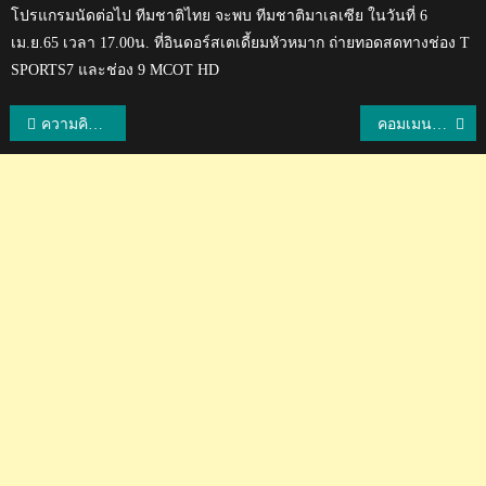
โปรแกรมนัดต่อไป ทีมชาติไทย จะพบ ทีมชาติมาเลเซีย ในวันที่ 6
เม.ย.65 เวลา 17.00น. ที่อินดอร์สเตเดี้ยมหัวหมาก ถ่ายทอดสดทางช่อง T
SPORTS7 และช่อง 9 MCOT HD
แนะแนว
ความคิดเห็นแฟนบอลญี่ปุ่นเกี่ยวกับธีรศิลป์หลังซานเฟรซเซชนะซากัน โทสุ 1-0
คอมเมนต์แฟนบอลเวียดนามเกี่ยวกับ 5 ทีมหญิงที่ผ่านไปเล่นฟุตบอลโลก
เรื่อง