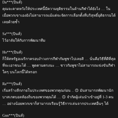
Da***(ปินส์)
คุณจะคาดหวังให้ประเทศนี้มีความยุติธรรมในด้านกีฬาได้ยังไง … ใน
เมื่อพวกเขาเองยังไม่สามารถแม้แต่จะจัดการเลือกตั้งที่บริสุทธิ์ยุติธรรมได้
เลยด้วยซ้ำ
Sa***(ปินส์)
ไว้อาลัยให้กับการพัฒนาทีม
Ho***(ปินส์)
ก็ให้สหรัฐอเมริกาครอบงำวงการกีฬากัมพูชาไปเลยสิ … นั่นคือวิธีที่ดีที่สุด
ที่จะเอาชนะได้ … พูดตามตรงนะ … ชาวกัมพูชาไม่สามารถแข่งขันกีฬา
ใดๆ บนโลกนี้ได้หรอก
Ra***(ปินส์)
เริ่มสร้างลีกภายในประเทศของพวกคุณก่อน .. 🙃 มันสามารถพัฒนานัก
บาสเกตบอลท้องถิ่นของพวกคุณได้ … 🙃 จำกัดผู้เล่นนำเข้าอยู่ที่ 1-3 คน
… อย่างน้อยพวกเขาก็สามารถเรียนรู้วิธีการเล่นจากประเทศอื่นๆ ได้
Gnn***(ปินส์)