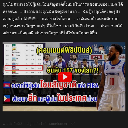
คุณไม่สามารถใช้ผู้เล่นโอนสัญชาติทั้งหมดในการแข่งขันของ FIBA ได้
หรอกนะ … คำถามของคุณมันฟังดูงี่เง่ามาก … ฉันรู้ว่าคุณก็คงจะรู้คำ
ตอบอยู่แล้ว 😂🤣🤣 … แต่อย่างไรก็ตาม … จงพัฒนาตั้งแต่ระดับราก
หญ้าของชาวกัมพูชาแท้ๆ ที่ไม่ใช่ชาวอเมริกันดีกว่านะ … มันจะช่วยได้
อย่างมากเมื่อคุณฝึกฝนชาวกัมพูชาที่ใม่ใช่คนสัญชาติอื่น
width="560" height="315" frameborder="0"