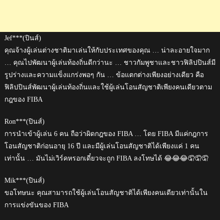
Jef***(ปินส์)
คุณจ้างผู้เล่นต่างชาติมาเล่นให้กับประเทศของคุณ … น่าละอายใจมาก
… คุณไปพัฒนาผู้เล่นท้องถิ่นดีกว่านะ … ชาวกัมพูชาและชาวฟิลิปปินส์มี
รูปร่างและความแข็งแกร่งพอๆ กัน … ข้อแตกต่างเพียงอย่างเดียว คือ
ฟิลิปปินส์พัฒนาผู้เล่นท้องถิ่นและใช้ผู้เล่นโอนสัญชาติเพียงคนเดียวตาม
กฎของ FIBA
Ron***(ปินส์)
การนำเข้าผู้เล่น 6 คน ถือว่าผิดกฎของ FIBA … โดย FIBA มีแค่กฎการ
โอนสัญชาติก่อนอายุ 16 ปี และมีผู้เล่นโอนสัญชาติได้เพียงแค่ 1 คน
เท่านั้น … มันไม่เวิร์คหรอกเดี๋ยวจะถูก FIBA ลงโทษได้ 😂😂😂🤦🤦🤦
Mik***(ปินส์)
ขอโทษนะ คุณสามารถใช้ผู้เล่นโอนสัญชาติได้เพียงคนเดียวเท่านั้นใน
การแข่งขันของ FIBA