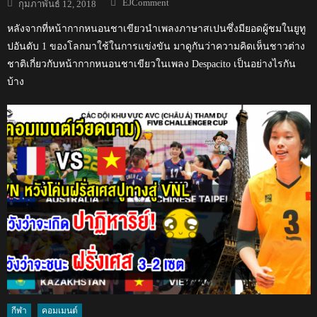
Posted
EJComment
กุมภาพันธ์ 12, 2018
on
หลังจากที่หน้ากากหนอนชาเขียวนำเพลงภาษาสเปนซึ่งมียอดผู้ชมในยูทู
ปอันดับ 1 ของโลกมาใช้ในการแข่งขัน มาดูกันว่าความคิดเห็นชาวต่าง
ชาติเกี่ยวกับหน้ากากหนอนชาเขียวในเพลง Despacito เป็นอย่างไรกัน
บ้าง
กีฬา
คอมเมนต์