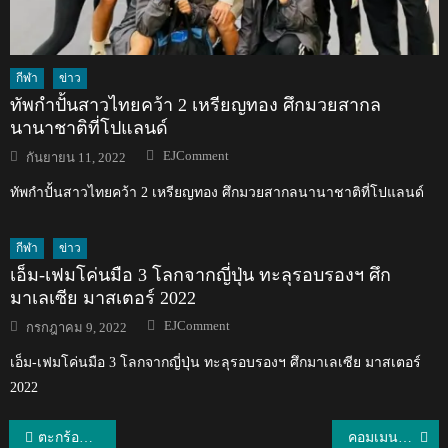
กีฬา
ข่าว
ทัพกำปั้นสาวไทยคว้า 2 เหรียญทอง ศึกมวยสากล
นานาชาติที่โปแลนด์
Author
Posted
EJComment
กันยายน 11, 2022
on
ทัพกำปั้นสาวไทยคว้า 2 เหรียญทอง ศึกมวยสากลนานาชาติที่โปแลนด์
กีฬา
ข่าว
เอ็ม-เฟมโค่นมือ 3 โลกจากญี่ปุ่น ทะลุรอบรองฯ ศึก
มาเลเซีย มาสเตอร์ 2022
Author
Posted
EJComment
กรกฎาคม 9, 2022
on
เอ็ม-เฟมโค่นมือ 3 โลกจากญี่ปุ่น ทะลุรอบรองฯ ศึกมาเลเซีย มาสเตอร์
2022
แนะแนว
ตะกร้อหนุ่มไทยทีม 4 คน ชนะอินเดีย คว้าแชมป์เวิลด์ คัพ ที่เกาหลีใต้
คอมเมนต์ชาวต่างชาติหลังเห็นลีลาการกระโดดม้วนตบของนักกีฬาเทคบอลทีมชาติไทย