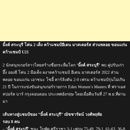
ขอนแก่น
คว้า
แชมป์
U21
มิ้งค์ สระบุรี โค่น 2 เต็ง คว้าแชมป์อีเดน มาสเตอร์ส ส่วนพลอย ขอนแก่น
คว้าแชมป์ U21
2 นักสนุกเกอร์สาวไทยสร้างชื่อกระหื่มโลก
‘มิ้งค์ สระบุรี’
พบ คู่ปรับเก่า
อึ๊ง อองยี โค่น 2 มือเต็ง ผงาดคว้าแชมป์ อีเดน มาสเตอร์ส 2022 ส่วน
พลอย ขอนแก่น เอาชนะ โซอี้ คาร์ลิงตัน 2-0 เฟรม คว้าแชมป์รุ่นไม่เกิน
21 ปี ในการแข่งขันสนุกเกอร์รายการ Eden Women’s Masters ที่ ฟราเมส
สปอร์ต บาร์ กรุงลอนดอน ประเทศอังกฤษ โดยเมื่อคืนวันที่ 27 พ.ย.ที่ผ่าน
มา
เส้นทางสู่แชมป์ของ “มิ้งค์ สระบุรี” ณัชชารัตน์ วงศ์หฤทัย
รอบ 8 คน
–
‘มิ้งค์ สระบุรี’
ชนะ ใบพัด ศรีราชา 3-1 เฟรม 75-49, 79-1, 61-63, 36-8