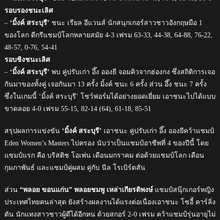
รอบรองชนะเลิศ
–
‘มิ้งค์ สระบุรี’
ชนะ เรียล อีแวนส์ นักสนุกเกอร์สาวชาวอังกฤษมือ 1
ของโลก ดีกรีแชมป์โลกหลายสมัย 4-3 เฟรม 63-33, 44-38, 64-88, 76-22,
48-57, 0-76, 54-41
รอบชิงชนะเลิศ
–
‘มิ้งค์ สระบุรี’
พบ คู่ปรับเก่า อึ๊ง อองยี จอมคิวจากฮ่องกง ซึ่งสถิติการเจอ
กันมาของทั้งคู่ เจอกันมา 13 ครั้ง มิ้งค์ ชนะ 6 ครั้ง ส่วน อึ๊ง ชนะ 7 ครั้ง
ซึ่งในเกมนี้ ‘มิ้งค์ สระบุรี’ โชว์ฟอร์มได้อย่างยอดเยี่ยม เอาชนะไปได้แบบ
ขาดลอย 4-0 เฟรม 55-15, 82-14 (64), 61-18, 85-51
สรุปผลการแข่งขัน
‘มิ้งค์ สระบุรี’
เอาชนะ คู่ปรับเก่า อึ๊ง อองยีคว้าแชมป์
Eden Women’s Masters ไปครอง นับว่าเป็นแชมป์อาชีพที่ 4 ของปีนี้ โดย
แชมป์แรก คือ บริสติช โอเพ่น เดือนมกราคม ต่อด้วยแชมป์โลก เดือน
กุมภาพันธ์ และแชมป์คู่ผสม คู่กับ นีล โรเบิร์ตสัน
ส่วน
“พลอย ขอนแก่น” พลอยชมพู เหล่าเกียรติพงษ์
แชมป์สนุ๊กเกอร์หญิง
ประเทศไทยคนล่าสุด ยังสร้างผลงานได้แรงต่อเนื่องเอาชนะ โซอี้ คาร์ลิ่ง
ตัน นักแทงสาวชาวผู้ดีได้อีกหน ด้วยสกอร์ 2-0 เฟรม คว้าแชมป์รุ่นอายุไม่