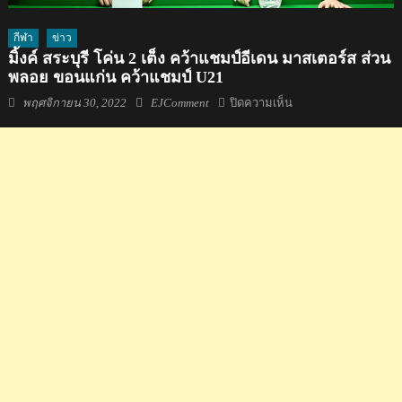
กีฬา
ข่าว
มิ้งค์ สระบุรี โค่น 2 เต็ง คว้าแชมป์อีเดน มาสเตอร์ส ส่วน
พลอย ขอนแก่น คว้าแชมป์ U21
Posted
Author
บน
พฤศจิกายน 30, 2022
EJComment
ปิดความเห็น
on
มิ้งค์
สระบุรี
โค่น
2
เต็ง
คว้า
แชมป์
อี
เดน
มาส
เต
อร์ส
ส่วน
พลอย