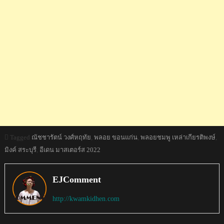
Tagged
ณัชชารัตน์ วงศ์หฤทัย
,
พลอย ขอนแก่น
,
พลอยชมพู เหล่าเกียรติพงษ์
,
มิงค์ สระบุรี
,
อีเดน มาสเตอร์ส 2022
EJComment
http://kwamkidhen.com