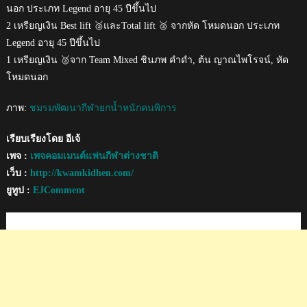
นอก ประเภท Legend อายุ 45 ปีขึ้นไป
2 เหรียญเงิน Best lift 🥈และTotal lift 🥈 จากหัด โหมดนอก ประเภท
Legend อายุ 45 ปีขึ้นไป
1 เหรียญเงิน 🥈จาก Team Mixed ชินภพ คำดำ, ต้น ญาณไพโรจน์, หัด
โหมดนอก
ภาพ:
ชมรมพัฒนากีฬายกน้ำหนักคนพิการ
เรียบเรียงโดย อีเจ้
เพจ :
เพจคอมเมนต์แฟนกีฬาต่างชาติ
เว็บ :
http://kwamkidhen.com/
ยูทูป :
EJComment