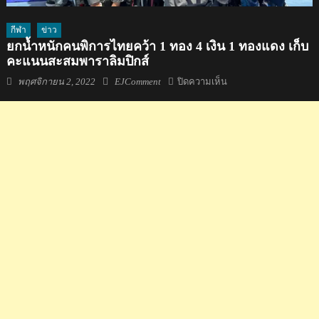
กีฬา
ข่าว
ยกน้ำหนักคนพิการไทยคว้า 1 ทอง 4 เงิน 1 ทองแดง เก็บ
คะแนนสะสมพาราลิมปิกส์
Posted
Author
บน
พฤศจิกายน 2, 2022
EJComment
ปิดความเห็น
on
ยก
น้ำ
หนัก
คน
พิการ
ไทย
คว้า
1
ทอง
4
เงิน
1
ทองแดง
เก็บ