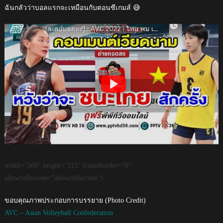
ฉันกลัวว่าบอลแรกจะเหมือนกับตอนซีเกมส์ 😅
width="560" height="315" frameborder="0"
allowfullscreen="allowfullscreen">
ขอบคุณภาพประกอบการบรรยาย (Photo Credit)
AVC – Asian Volleyball Confederation