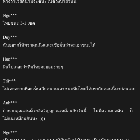
หวังว่าเวียดนามจะชนะในช่วงบ่ายวันนี้
Ngu***
ไทยชนะ 3-1 เซต
Duy***
ฉันอยากให้พวกคุณนิ่งและเชื่อมั่นว่าจะเอาชนะได้
Hun***
ฝันไปเถอะว่าทีมไทยจะยอมง่ายๆ
Trầ***
ไม่เคยอยากที่จะเห็นเวียดนามเอาชนะทีมไทยได้เท่ากับตอนนี้มาก่อนเลย
Anh***
ถ้าหากคุณเล่นด้วยจิตวิญญาณเหมือนกับวันนี้ … ไม่มีความกดดัน … ก็
ไม่แน่เหมือนกันนะ :)))
Ngu***