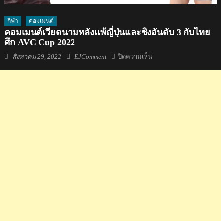
กีฬา
คอมเมนต์
คอมเมนต์เวียดนามหลังแพ้ญี่ปุ่นและชิงอันดับ 3 กับไทย
ศึก AVC Cup 2022
Posted
Author
บน
สิงหาคม 29, 2022
EJComment
ปิดความเห็น
on
คอม
เมน
ต์
เวียดนาม
หลัง
แพ้
ญี่ปุ่น
และ
ชิง
อันดับ
3
กับ
ไทย
ศึก