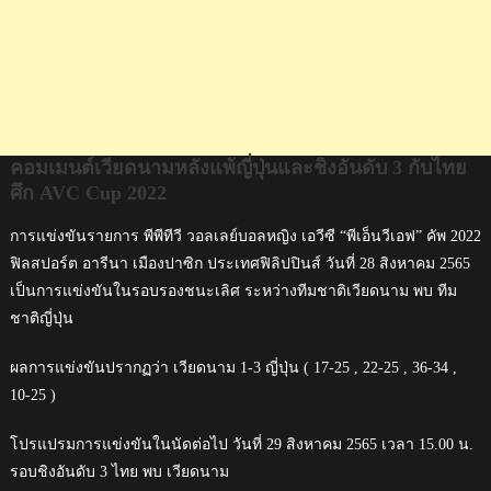
AVC
Cup
2022
คอมเมนต์เวียดนามหลังแพ้ญี่ปุ่นและชิงอันดับ 3 กับไทย
ศึก AVC Cup 2022
การแข่งขันรายการ พีพีทีวี วอลเลย์บอลหญิง เอวีซี “พีเอ็นวีเอฟ” คัพ 2022
ฟิลสปอร์ต อารีนา เมืองปาซิก ประเทศฟิลิปปินส์ วันที่ 28 สิงหาคม 2565
เป็นการแข่งขันในรอบรองชนะเลิศ ระหว่างทีมชาติเวียดนาม พบ ทีม
ชาติญี่ปุ่น
ผลการแข่งขันปรากฏว่า เวียดนาม 1-3 ญี่ปุ่น ( 17-25 , 22-25 , 36-34 ,
10-25 )
โปรแปรมการแข่งขันในนัดต่อไป วันที่ 29 สิงหาคม 2565 เวลา 15.00 น.
รอบชิงอันดับ 3 ไทย พบ เวียดนาม