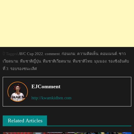
Tagged
AVC Cup 2022
,
comment
,
ก่อนเกม
,
ความคิดเห็น
,
คอมเมนต์
,
ชาว
เวียดนาม
,
ทีมชาติญี่ปุ่น
,
ทีมชาติเวียดนาม
,
ทีมชาติไทย
,
มุมมอง
,
รองชิงอันดับ
ที่ 3
,
รอบรองชนะเลิศ
EJComment
http://kwamkidhen.com
Related Articles