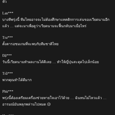
หัว
Lan***
บางทีพรุ่งนี้ ทีมไทยอาจจะไม่ต้องศึกษาแทคติกการเล่นของเวียดนามอีก
แล้ว … แต่จะมาเพื่อดูว่าเวียดนามจะฟื้นกลับมาเมื่อไหร่
Tra***
ตั้งตารอชมเกมที่จะพบกับทีมชาติไทย
Đặ***
วันนี้เวียดนามทำผลงานได้ดีเลย … ทำให้ญี่ปุ่นสะดุดไปเล็กน้อย
Trầ***
พวกคุณทำได้ดีมาก
Phù***
พรุ่งนี้ต้องเตรียมเครื่องช่วยหายใจเอาไว้ด้วย … ฉันทนไม่ไหวแล้ว …
อารมณ์มันพลุกพล่านไปหมด 😥