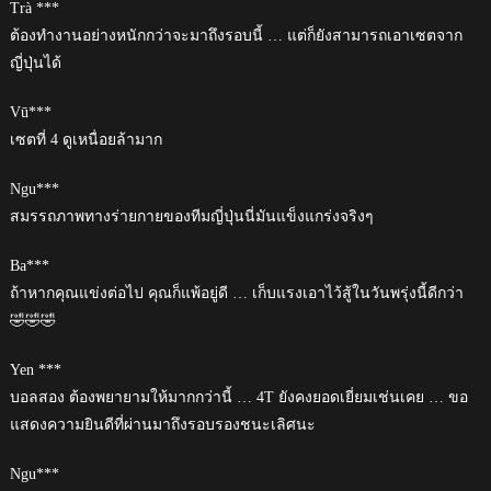
Trà ***
ต้องทำงานอย่างหนักกว่าจะมาถึงรอบนี้ … แต่ก็ยังสามารถเอาเซตจาก
ญี่ปุ่นได้
Vū***
เซตที่ 4 ดูเหนื่อยล้ามาก
Ngu***
สมรรถภาพทางร่ายกายของทีมญี่ปุ่นนี่มันแข็งแกร่งจริงๆ
Ba***
ถ้าหากคุณแข่งต่อไป คุณก็แพ้อยู่ดี … เก็บแรงเอาไว้สู้ในวันพรุ่งนี้ดีกว่า
🤣🤣🤣
Yen ***
บอลสอง ต้องพยายามให้มากกว่านี้ … 4T ยังคงยอดเยี่ยมเช่นเคย … ขอ
แสดงความยินดีที่ผ่านมาถึงรอบรองชนะเลิศนะ
Ngu***