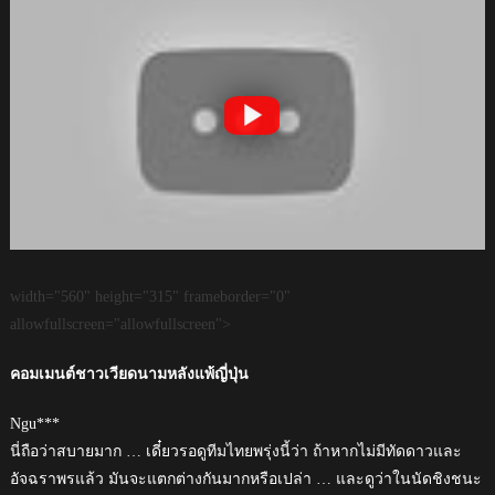
width="560" height="315" frameborder="0"
allowfullscreen="allowfullscreen">
คอมเมนต์ชาวเวียดนามหลังแพ้ญี่ปุ่น
Ngu***
นี่ถือว่าสบายมาก … เดี๋ยวรอดูทีมไทยพรุ่งนี้ว่า ถ้าหากไม่มีทัดดาวและ
อัจฉราพรแล้ว มันจะแตกต่างกันมากหรือเปล่า … และดูว่าในนัดชิงชนะ