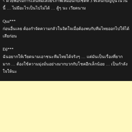
< ด้วยฟอร์มการเล่นที่มีเสถียรภาพเหมือนกับเซตที่ 3 ที่เล่นกับญี่ปุ่นในวัน
นี้ … ไม่มีอะไรเป็นไปไม่ได้ … สู้ๆ นะ เวียดนาม
Qua***
ก่อนอื่นเลย ต้องกำจัดความกลัวในจิตใจเมื่อต้องพบกับทีมไทยออกไปให้ได้
เสียก่อน
Đặ***
ฉันอยากให้เวียดนามเอาชนะทีมไทยได้จริงๆ … แต่มันเป็นเรื่องที่ยาก
มาก … ต้องใช้ความมุ่งมั่นอย่างมากบวกกับโชคอีกเล็กน้อย … เป็นกำลัง
ใจให้นะ