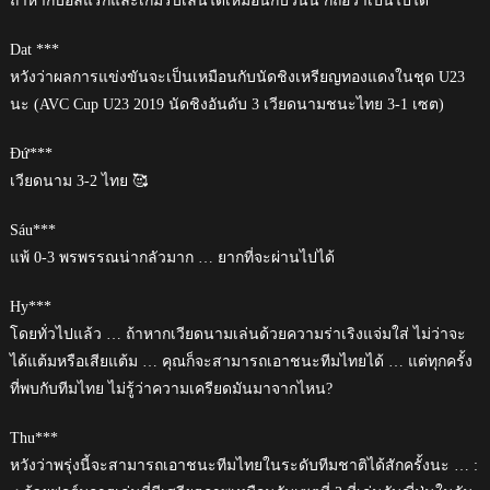
ถ้าหากบอลแรกและเกมรับเล่นได้เหมือนกับวันนี้ ก็ถือว่าเป็นไปได้
Dat ***
หวังว่าผลการแข่งขันจะเป็นเหมือนกับนัดชิงเหรียญทองแดงในชุด U23
นะ (AVC Cup U23 2019 นัดชิงอันดับ 3 เวียดนามชนะไทย 3-1 เซต)
Đứ***
เวียดนาม 3-2 ไทย 🥰
Sáu***
แพ้ 0-3 พรพรรณน่ากลัวมาก … ยากที่จะผ่านไปได้
Hy***
โดยทั่วไปแล้ว … ถ้าหากเวียดนามเล่นด้วยความร่าเริงแจ่มใส่ ไม่ว่าจะ
ได้แต้มหรือเสียแต้ม … คุณก็จะสามารถเอาชนะทีมไทยได้ … แต่ทุกครั้ง
ที่พบกับทีมไทย ไม่รู้ว่าความเครียดมันมาจากไหน?
Thu***
หวังว่าพรุ่งนี้จะสามารถเอาชนะทีมไทยในระดับทีมชาติได้สักครั้งนะ … :