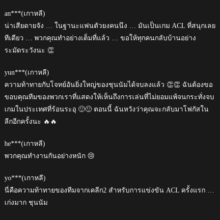
an***(เกาหลี)
น่าเสียดายจัง … ในฐานะแฟนตัวยงคนนึง … มันเป็นเกม ACL ที่สนุกเลย
ทีเดียว … พวกคุณทำอย่างเต็มที่แล้ว … ขอให้ทุกคนกลับบ้านอย่าง
ระมัดระวังนะ 👏
yun***(เกาหลี)
ความท้าทายกับโจทย์อันยิ่งใหญ่ของชุนนัมได้จบลงแล้ว 👏👏 ฉันต้องขอ
ขอบคุณทีมของพวกเราที่แสดงให้เห็นถึงการเล่นที่ไม่ยอมแพ้จนกระทั่งจบ
เกมในประเทศที่ร้อนระอุ 🙂🙂 ตอนนี้ ฉันหวังว่าคุณจะกลับมาโฟกัสใน
ลีกอีกครั้งนะ 🔥🔥
he***(เกาหลี)
พวกคุณทำงานกันอย่างหนัก 😢
yo***(เกาหลี)
นี่คือความท้าทายของทีมจากเคลีก2 สำหรับการแข่งขัน ACL ครั้งแรก …
เก่งมาก ชุนนัม