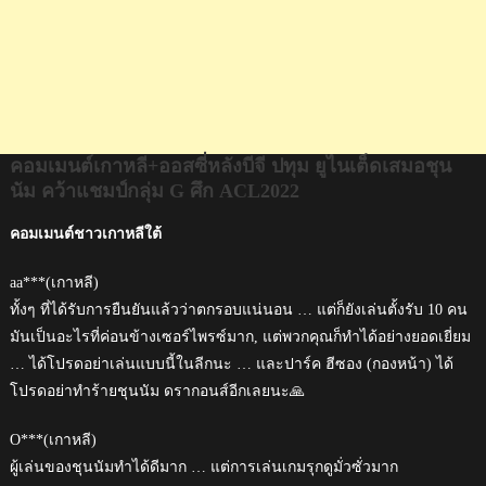
กลุ่ม
G
ศึก
ACL2022
คอมเมนต์เกาหลี+ออสซี่หลังบีจี ปทุม ยูไนเต็ดเสมอชุน
นัม คว้าแชมป์กลุ่ม G ศึก ACL2022
คอมเมนต์ชาวเกาหลีใต้
aa***(เกาหลี)
ทั้งๆ ที่ได้รับการยืนยันแล้วว่าตกรอบแน่นอน … แต่ก็ยังเล่นตั้งรับ 10 คน
มันเป็นอะไรที่ค่อนข้างเซอร์ไพรซ์มาก, แต่พวกคุณก็ทำได้อย่างยอดเยี่ยม
… ได้โปรดอย่าเล่นแบบนี้ในลีกนะ … และปาร์ค ฮีซอง (กองหน้า) ได้
โปรดอย่าทำร้ายชุนนัม ดรากอนส์อีกเลยนะ🙏
O***(เกาหลี)
ผู้เล่นของชุนนัมทำได้ดีมาก … แต่การเล่นเกมรุกดูมั่วซั่วมาก