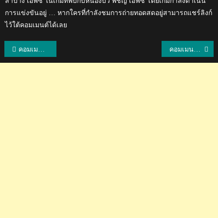
ลำปาง เอฟซี ในเกมที่พบกับหนองบัว พิชญ เอฟซี โดยเกมกำลังดำเนิน
การแข่งขันอยู่ … หากใครที่กำลังชมการถ่ายทอดสดอยู่สามารถแชร์ลิงก์
ไว้ใต้คอมเมนต์ได้เลย
แนะแนว
คอมเมนต์เกาหลี+มาเลย์หลังทีม JDTชนะอุลซาน คว้าแชมป์กลุ่มและทะลุรอบ 16 ทีม ACL2022
คอมเมนต์อินโด+เวียดนามหลังเห็นรายชื่อนักฟุตบอลทีมชาติไทยชุดซีเกมส์ 31
เรื่อง