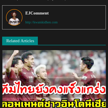
EJComment
http://kwamkidhen.com
Related Articles