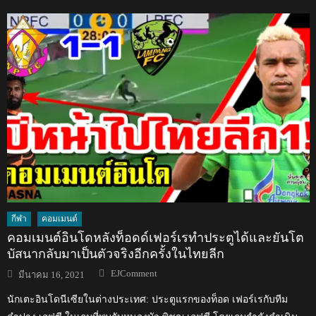
กีฬา
คอมเมนต์
คอมเมนต์อินโดหลังท็อดด์เฟอร์เรทำประตูได้และยันโต
บัสนากลับมาเป็นตัวจริงอีกครั้งในไทยลีก
Author
Posted
EJComment
มีนาคม 16, 2021
on
นักเตะอินโดนีเซียในต่างประเทศ: ประตูแรกของท็อด เฟอร์เรกับทีม