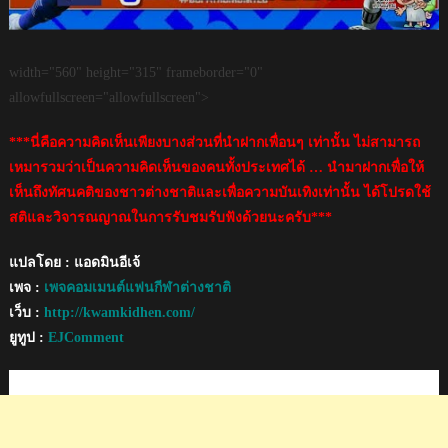
width="560" height="315" frameborder="0"
allowfullscreen="allowfullscreen">
***นี่คือความคิดเห็นเพียงบางส่วนที่นำฝากเพื่อนๆ เท่านั้น ไม่สามารถ
เหมารวมว่าเป็นความคิดเห็นของคนทั้งประเทศได้ … นำมาฝากเพื่อให้
เห็นถึงทัศนคติของชาวต่างชาติและเพื่อความบันเทิงเท่านั้น ได้โปรดใช้
สติและวิจารณญาณในการรับชมรับฟังด้วยนะครับ***
แปลโดย : แอดมินอีเจ้
เพจ :
เพจคอมเมนต์แฟนกีฬาต่างชาติ
เว็บ :
http://kwamkidhen.com/
ยูทูป :
EJComment