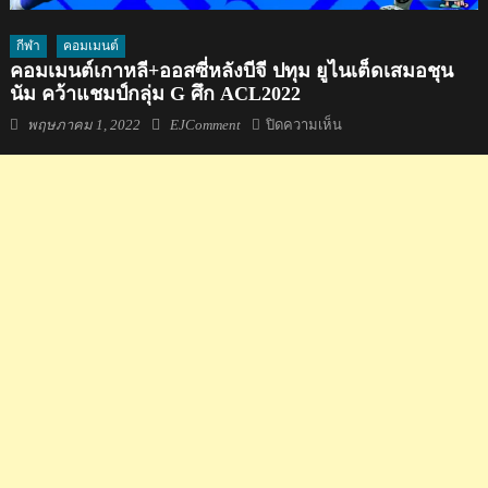
กีฬา
คอมเมนต์
คอมเมนต์เกาหลี+ออสซี่หลังบีจี ปทุม ยูไนเต็ดเสมอชุน
นัม คว้าแชมป์กลุ่ม G ศึก ACL2022
Posted
Author
บน
พฤษภาคม 1, 2022
EJComment
ปิดความเห็น
on
คอม
เมน
ต์
เกาหลี+ออสซี่
หลัง
บีจี
ปทุม
ยูไนเต็ด
เส
มอ
ชุน
นัม
คว้า
แชมป์