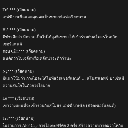
Trầ *** (เวียดนาม)
เอฟซี บาเซิ่ลและคุณจะเป็นซาลาห์แห่งเวียดนาม
Hiế *** (เวียดนาม)
มีข่าวลือว่า มีความเป็นไปได้สูงที่เขาจะได้เข้าร่วมกับสโมสรในสวิต
เซอร์แลนด์
ตอบ Cẩm*** (เวียดนาม)
ฉันคิดว่าไปเจลีกหรือเคลีกน่าจะดีกว่านะ
Ng*** (เวียดนาม)
มีแนวโน้มว่า กวงไฮจะได้ไปที่สวิตเซอร์แลนด์ … สโมสรเอฟซี บาเซิ่ลมี
ความสนใจในตัวกวงไฮมาก
Lê *** (เวียดนาม)
เขาวางแผนที่จะเข้าร่วมกับสโมสร เอฟซี บาเซิ่ล (สวิตเซอร์แลนด์)
Tra*** (เวียดนาม)
ในรายการ AFF Cup กวงไฮเตะฟรีคิก 2 ครั้ง สร้างความหวาดผวาให้กับ