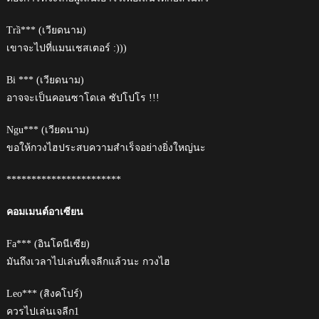
Trầ*** (เวียดนาม)
เขาจะไปที่แมนเชสเตอร์ :)))
Bi *** (เวียดนาม)
อาจจะเป็นคอนซาโดเล ซัปโปโร !!!
Ngu*** (เวียดนาม)
ขอให้กวงไฮประสบความสำเร็จอย่างยิ่งใหญ่นะ
***********************
คอมเมนต์อาเซียน
Fa*** (อินโดนีเซีย)
มันถึงเวลาไปเล่นที่เจลีกแล้วนะ กวงไฮ
Leo*** (สิงคโปร์)
ควรไปเล่นเจลีก1