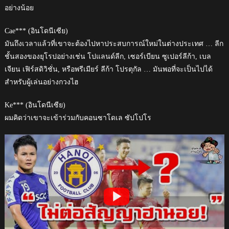
อย่างน้อย
Cae*** (อินโดนีเซีย)
มันถึงเวลาแล้วที่เขาจะต้องไปหาประสบการณ์ใหม่ในต่างประเทศ … ลีก
ชั้นสองของยุโรปอย่างเช่น โปแลนด์ลีก, เซอร์เบียน ซูเปอร์ลีก้า, เบล
เจียน เฟิร์สดิวิชั่น, หรือพรีเมียร์ ลีก้า โปรตุกัล … มันพอที่จะเป็นไปได้
สำหรับผู้เล่นอย่างกวงไฮ
Ke*** (อินโดนีเซีย)
ผมคิดว่าเขาจะเข้าร่วมกับคอนซาโดเล ซัปโปโร