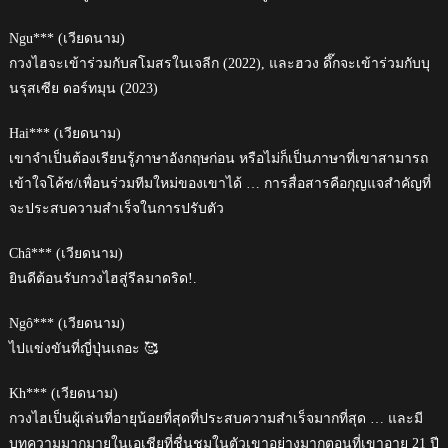
Ngu*** (เวียดนาม)
กวงไฮจะเข้าร่วมกับสโมสรในเจลีก (2022), และฮวง ดึ๊กจะเข้าร่วมกับบุ
นรุสเซีย ดอร์ทมุน (2023)
Hai*** (เวียดนาม)
เขาจำเป็นต้องเรียนรู้ภาษาอังกฤษก่อน หรือไม่ก็เป็นภาษาที่เขาสามารถ
เข้าใจโค้ช/เพื่อนร่วมทีมใหม่ของเขาได้ … การสื่อสารคือกุญแจสำคัญที่
จะประสบความสำเร็จในการปรับตัว
Châ*** (เวียดนาม)
ยินดีต้อนรับกวงไฮสู่รีลมาดริด!.
Ngô*** (เวียดนาม)
ไปแข่งขันที่ญี่ปุ่นเถอะ 🥰
Kh*** (เวียดนาม)
กวงไฮเป็นผู้เล่นที่อายุน้อยที่สุดที่ประสบความสำเร็จมากที่สุด … และมี
บทความมากมายในเอเชียที่ชื่นชมในตัวเขาอย่างมากตอนที่เขาอายุ 21 ปี