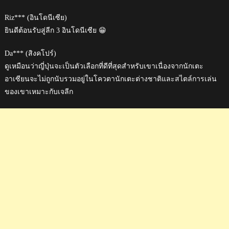
Riz*** (อินโดนีเซีย)
ยินดีต้อนรับสู่ลีก 3 อินโดนีเซีย 😁
Da*** (สิงคโปร์)
ดูเหมือนว่าญี่ปุ่นจะเป็นตัวเลือกที่ดีที่สุดสำหรับเขาเนื่องจากนักเตะ
อาเซียนจะไม่ถูกนับรวมอยู่ในโควตานักเตะต่างชาติและสไตล์การเล่น
ของเขาเหมาะกับเจลีก