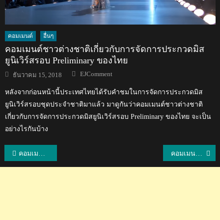
คอมเมนต์
อื่นๆ
คอมเมนต์ชาวต่างชาติเกี่ยวกับการจัดการประกวดมิส
ยูนิเวิร์สรอบ Preliminary ของไทย
Author
Posted
EJComment
ธันวาคม 15, 2018
on
หลังจากก่อนหน้านี้ประเทศไทยได้รับคำชมในการจัดการประกวดมิส
ยูนิเวิร์สรอบชุดประจำชาติมาแล้ว มาดูกันว่าคอมเมนต์ชาวต่างชาติ
เกี่ยวกับการจัดการประกวดมิสยูนิเวิร์สรอบ Preliminary ของไทย จะเป็น
อย่างไรกันบ้าง
แนะแนว
คอมเมนต์เกาหลีใต้และอาเซียนหลังบุรีรัมย์พ่ายจุดโทษแดกู ศึก ACL 2022 รอบเพลย์-ออฟ
คอมเมนต์มาเลเซียเกี่ยวกับบาส-ปอป้อ และ วิวกุลวุฒิ กับผลงานรอบแรกศึกออลอิงแลนด์ 2022
เรื่อง