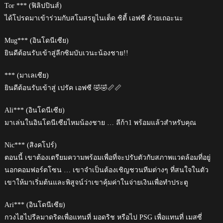
Tor *** (ฟิลิปปินส์)
ได้โปรดมาเข้าร่วมกับสโมสรยูไนเต็ด ซิตี้ เอฟซี ด้วยเถอะนะ
Mug*** (อินโดนีเซีย)
ยินดีต้อนรับเข้าสู่ลีกซิมบับเวนะน้องชาย!!
*** (มาเลเซีย)
ยินดีต้อนรับเข้าสู่ เปรัค เอฟซี 🤣🤣📏📏
Ali*** (อินโดนีเซีย)
มาเล่นในอินโดนีเซียไหมน้องชาย … ลีก้า1 พร้อมแล้วสำหรับคุณ
Nic*** (สิงคโปร์)
ตอนนี้ เขาต้องเตรียมความพร้อมเพื่อที่จะปรับตัวกับสภาพแวดล้อมที่อยู่
นอกคอมฟอร์ตโซน … เขาจำเป็นต้องเชิญชวนทีมต่างๆ ที่สนใจในตัว
เขาให้มาเริ่มต้นและพิสูจน์ว่าเขาคุ้มค่าในจ่ายเงินเพื่อทำประตู
Ari*** (อินโดนีเซีย)
กวงไฮไปรีลมาดริดเพื่อแทนที่ มอดริช หรือไป PSG เพื่อแทนที่ เมสซี่