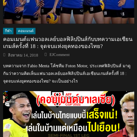
กีฬา
คอมเมนต์
คอมเมนต์แฟนวอลเลย์บอลฟิลิปปินส์กับบทความเอเชียน
เกมส์ครั้งที่ 18 : จุดจบแห่งยุคทองของไทย?
Author
Posted
EJComment
สิงหาคม 14, 2018
on
บทความจาก Fabio Menta โค้ชทีม Foton Motor, ประเทศฟิลิปปินส์ มาดู
กันว่าความคิดเห็นแฟนวอลเลย์บอลฟิลิปปินส์เอเชียนเกมส์ครั้งที่ 18 :
จุดจบแห่งยุคทองของไทย? จะเป็นอย่างไร