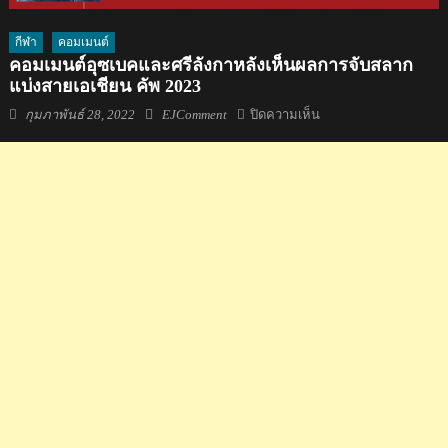
กีฬา
คอมเมนต์
คอมเมนต์อุซเบคและศรีลังกาหลังเห็นผลการจับสลาก
แบ่งสายเอเชียน คัพ 2023
Posted
Author
บน
กุมภาพันธ์ 28, 2022
EJComment
ปิดความเห็น
on
คอม
เมน
ต์
อุซเบค
และ
ศรี
ลังกา
หลัง
เห็น
ผล
การ
จับ
สลาก
แบ่ง