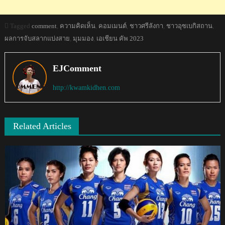
Tagged
comment
,
ความคิดเห็น
,
คอมเมนต์
,
ชาวศรีลังกา
,
ชาวอุซเบกิสถาน
,
ผลการจับสลากแบ่งสาย
,
มุมมอง
,
เอเชียน คัพ 2023
EJComment
http://kwamkidhen.com
Related Articles