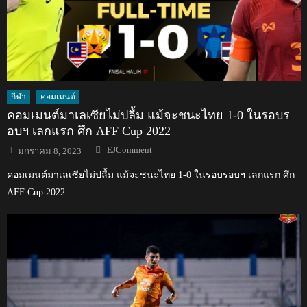
กีฬา
คอมเมนต์
คอมเมนต์มาเลเซียไม่ปลื้ม แม้จะชนะไทย 1-0 ในรอบร
อบฯ เลกแรก ศึก AFF Cup 2022
Author
Posted
EJComment
มกราคม 8, 2023
on
คอมเมนต์มาเลเซียไม่ปลื้ม แม้จะชนะไทย 1-0 ในรอบรอบฯ เลกแรก ศึก
AFF Cup 2022