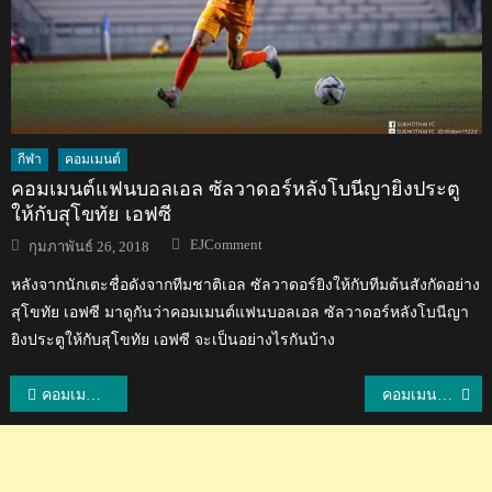
กีฬา
คอมเมนต์
คอมเมนต์แฟนบอลเอล ซัลวาดอร์หลังโบนีญายิงประตู
ให้กับสุโขทัย เอฟซี
Author
Posted
EJComment
กุมภาพันธ์ 26, 2018
on
หลังจากนักเตะชื่อดังจากทีมชาติเอล ซัลวาดอร์ยิงให้กับทีมต้นสังกัดอย่าง
สุโขทัย เอฟซี มาดูกันว่าคอมเมนต์แฟนบอลเอล ซัลวาดอร์หลังโบนีญา
ยิงประตูให้กับสุโขทัย เอฟซี จะเป็นอย่างไรกันบ้าง
แนะแนว
คอมเมนต์เวียดนามหลังทีมเวียดนามชนะไทย 1-0 คว้าแชมป์ AFF U23 2022
คอมเมนต์อินโดและมาเลย์หลังอยู่ในกลุ่มเดียวกับไทยในรายการฟุตซอลชิงแชมป์อาเซียน 2022
เรื่อง