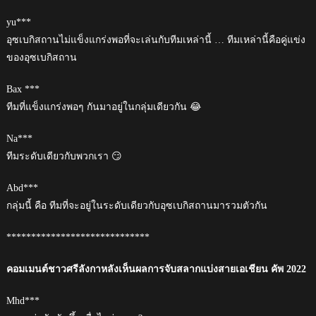
yu***
อุซเบกิสถานไม่แข็งแกร่งพอที่จะเล่นกับทีมเหล่านี้ … ทีมเหล่านี้คือคู่แข่ง
ของอุซเบกิสถาน
Bax ***
ทีมที่แข็งแกร่งพอๆ กันมาอยู่ในกลุ่มเดียวกัน 😂
Na***
ทีมระดับเดียวกับพวกเรา 😏
Abd***
กลุ่มนี้ คือ ทีมที่จะอยู่ในระดับเดียวกับอุซเบกิสถานมารวมตัวกัน
*****************************
คอมเมนต์ชาวศรีลังกาหลังเห็นผลการจับสลากแบ่งสายเอเชียน คัพ 2022
Mhd***