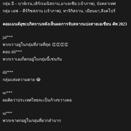
กลุ่ม อี – บาห์เรน,เติร์กเมนิสถาน,มาเลเซีย (เจ้าภาพ), บังคลาเทศ
กลุ่ม เอฟ – คีร์กิซสถาน (เจ้าภาพ), ทาจิกิสถาน, เมียนมา,สิงคโปร์
คอมเมนต์อุซเบกิสถานหลังเห็นผลการจับสลากแบ่งสายเอเชียน คัพ 2023
jal***
พวกเราอยู่ในกลุ่มที่ง่ายที่สุด 👏👏👏👏
ตอบ dil***
พวกเราเองก็ตกอยู่ในกลุ่มนี้เช่นกัน
dil***
กลุ่มแห่งความตาย 😂
so***
ผมคิดว่าประเทศไทยจะเป็นก้างขวางคอ
sa***
พวกเขาตกอยู่ในกลุ่มที่ยากลำบาก