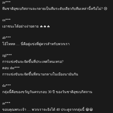
ze***
ทีมชาติอุซเบกิสถานจะกลายเป็นทีมระดับเดียวกับทีมเหล่านี้หรือไม่? 😢
os***
เอาชนะได้อย่างง่ายดาย 🔥🔥🔥
ab***
โอ้โหหห … นี่คือคู่แข่งที่คู่ควรสำหรับพวกเรา
zgl***
การแข่งขันจะจัดขึ้นที่ประเทศไหนเหรอ?
ตอบ she***
การแข่งขันจะจัดขึ้นที่สนามกลางในเมืองนามันกัน
da***
กลุ่มนี้คือของขวัญวันครบรอบ 30 ปี ของวันชาติอุซเบกิสถาน
as***
ขอบคุณพระเจ้า … พวกเราจะยิงได้ 40 ประตูจากกลุ่มนี้ 😁😀