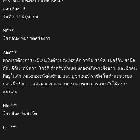
การแข่งขันจัดขึ้นเมื่อไหร่เหรอ ?
ตอบ Suv***
วันที่ 8-14 มิถุนายน
Ni***
โชคดีนะ ทีมชาติศรีลังกา
Aha***
พวกเราต้องการ 6 ผู้เล่นในต่างประเทศ คือ วาซีม ราซีค, เมอร์วิน ฮามิล
ตัน, ดีลัน เดซิลวา, โกว์รี สำหรับตำแหน่งกองหลังทางฝั่งขวา, และอีกคน
ที่อยู่ในตำแหน่งกองหลังฝั่งซ้าย, และ มูชาเคอร์ ราซีค ในตำแหน่งกอง
กลางฝั่งซ้าย … แล้วพวกเราจะสามารถเอาชนะการแข่งขันได้อย่าง
แน่นอน
Him***
โชคดีนะ ทีมสิงโต
Lah***