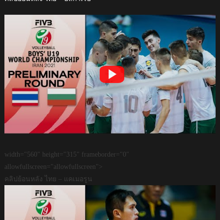
width="560" height="315" frameborder="0"
allowfullscreen="allowfullscreen">
คลิปย้อนหลัง ไทย – แคเมอรูน