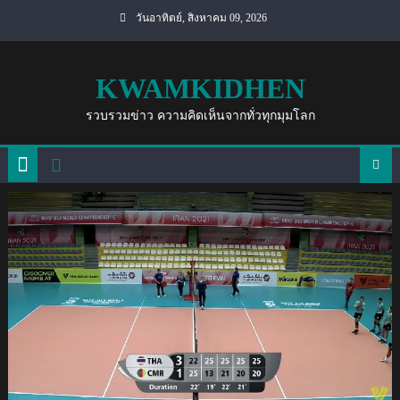
Skip
วันอาทิตย์, สิงหาคม 09, 2026
to
content
KWAMKIDHEN
รวบรวมข่าว ความคิดเห็นจากทั่วทุกมุมโลก