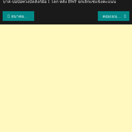
บาส-ปอป้อทวงบัลลังก์มือ 1 โลก หลัง BWF ยกเลิกแช่แข็งคะแนน
แนะแนว
สมาคมฯ ประกาศตั้ง “โค้ชโย่ง” เป็นเฮดโค้ช และ “โค้ชโชค” เป็นผู้ช่วยโค้ชชุด U23
คอมเมนต์อาเซียนหลังมาดามแป้งเป็นผู้จัดการทีมชาติไทยและโค้ชโย่งเป็นเฮดโค้ช U23
เรื่อง