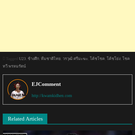
Tagged
U23
,
ช้างศึก
,
ทีมชาติไทย
,
วรวุฒิ ศรีมะฆะ
,
โค้ชโชค
,
โค้ชโย่ง
,
โชค
ทวี พรหมรัตน์
EJComment
http://kwamkidhen.com
Related Articles