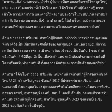
“มาดามแป้ง” นวลพรรณ ล่ำซำ ผู้จัดการทีมฟุตบอลทีมชาติไทยชุดใหญ่
และ U-23 เปิดเผยว่า “ทั้งโค้ชโย่ง และโค้ชโชค เป็นผู้มีความรู้ ความ
เข้าใจ ความสามารถ และต่างก็มีผลงานประจักษ์ในระดับนานาชาติมา
แล้ว จึงมีความเหมาะสมที่เข้ามาทำงานนี้ ให้สำเร็จตามเป้าหมายของ
สมาคมกีฬาฟุตบอลฯ และความคาดหวังของแฟนฟุตบอลชาวไทย”
ด้าน นายวรวุธ ศรีมะฆะ หัวหน้าผู้ฝึกสอน กล่าวว่า “การทำงานฟุตบอล
ทีมชาติถือเป็นเกียรติและศักดิ์ศรีของคนฟุตบอล แน่นอนว่าย่อมมีความ
กดดันเป็นธรรมดา เพราะเป้าหมายต้องเข้ารอบเป็นอันดับ 1 ของสาย
หรืออันดับ 2 ที่ดีที่สุด ดังนั้น เมื่อรับตำแหน่งแล้วต้องทำงานอย่างเต็มที่
โดยพร้อมเริ่มทำงานทันที ตั้งแต่การคัดตัวและการเก็บตัวของนักกีฬา”
สำหรับ “โค้ชโย่ง” วรวุธ ศรีมะฆะ เคยทำหน้าที่หัวหน้าผู้ฝึกสอนทีมชาติ
ไทย U-23 คว้าเหรียญทอง ซีเกมส์ 2017 ที่ประเทศมาเลเซีย มาแล้ว
นอกจากนี้ ยังเคยคุมสโมสรฟุตบอลอาชีพในไทยอีกหลายสโมสร อาทิเช่น
สงขลา เอฟซี, สุพรรณบุรี เอฟซี, ชลบุรี เอฟซี เป็นต้น ก่อนจะก้าวมารับ
ตำแหน่งหัวหน้าผู้ฝึกสอนทีมชาติไทย ชุดลุยศึก U-23 ชิงแชมป์เอเชีย
2022 รอบคัดเลือก ในปัจจุบัน