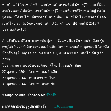
ทางด้าน “โค้ชโชค” หรือ นายโชคทวี พรหมรัตน์ ผู้ช่วยผู้ฝึกสอน ก็มีผล
งานโดดเด่นไม่แพ้กัน เคยเป็นผู้ช่วยผู้ฝึกสอนทีมชาติไทยชุดใหญ่ ทั้งใน
ยุคของ “โค้ชซิโก้” เกียรติศักดิ์ เสนาเมือง และ “โค้ชโต่ย” ศิริศักดิ์ ยอด
ญาติไทย รวมถึงยังเคยคุมช้างศึก U-23 คว้าแชมป์ซีเกมส์ ปี 2015 ที่
ประเทศสิงคโปร์
สำหรับทีมชาติไทย จะแข่งขันฟุตบอลชิงแชมป์เอเชีย รอบคัดเลือก รุ่น
อายุไม่เกิน 23 ปี ที่ประเทศมองโกเลีย ในช่วงปลายเดือนตุลาคมนี้ โดยทัพ
ช้างศึก อยู่ในกลุ่มเจ ร่วมกับ มาเลเซีย, สปป.ลาว และมองโกเลีย (เจ้า
ภาพ)
โปรแกรมการแข่งขันของทีมชาติไทย ในรอบคัดเลือก
27 ตุลาคม 2564 – ไทย พบ มองโกเลีย
29 ตุลาคม 2564 – สปป.ลาว พบ ไทย
31 ตุลาคม 2564 – ไทย พบ มาเลเซีย
ขอบคุณภาพและข่าวจากเพจ
ช้างศึก
ฝากติดตามช่องยูทูปด้วยนะจ๊ะ >>>
EJComment