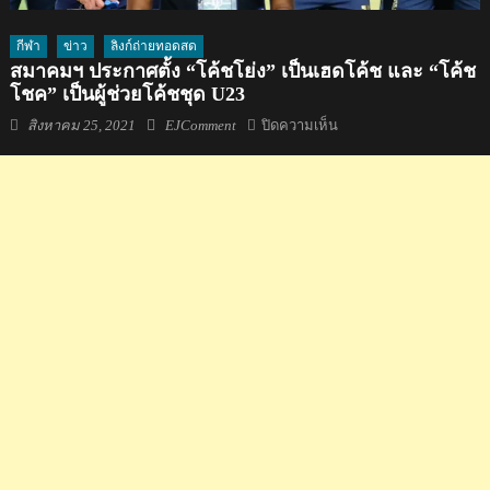
กีฬา
ข่าว
ลิงก์ถ่ายทอดสด
สมาคมฯ ประกาศตั้ง “โค้ชโย่ง” เป็นเฮดโค้ช และ “โค้ช
โชค” เป็นผู้ช่วยโค้ชชุด U23
Posted
Author
บน
สิงหาคม 25, 2021
EJComment
ปิดความเห็น
on
สมา
คมฯ
ประกาศ
ตั้ง
“โค้ช
โย่ง”
เป็น
เฮด
โค้ช
และ
“โค้ช
โชค”
เป็น
ผู้