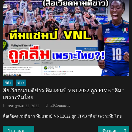
กีฬา
ข่าว
สื่อเวียดนามตีข่าว ทีมแชมป์ VNL2022 ถูก FIVB “ลืม”
เพราะทีมไทย
Author
Posted
EJComment
กรกฎาคม 22, 2022
on
สื่อเวียดนามตีข่าว ทีมแชมป์ VNL2022 ถูก FIVB “ลืม” เพราะทีมไทย
แนะแนว
สมาคมฯ แต่งตั้ง “มาดามแป้ง” เป็น ผจก.ทีมชาติไทยชุดใหญ่และ U23
ทีมวอลเลย์บอลชายไทยชนะแคเมอรูน 3-1 เซต ศึก U19 ชิงแชมป์โลก