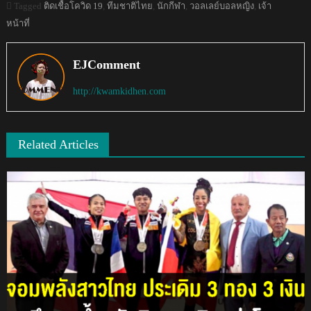
Tagged
ติดเชื้อโควิด 19
,
ทีมชาติไทย
,
นักกีฬา
,
วอลเลย์บอลหญิง
,
เจ้า
หน้าที่
EJComment
http://kwamkidhen.com
Related Articles