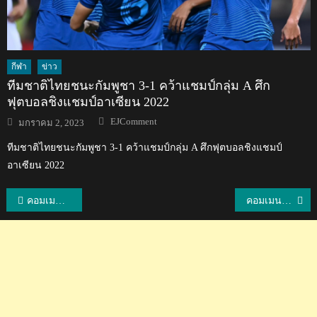
กีฬา
ข่าว
ทีมชาติไทยชนะกัมพูชา 3-1 คว้าแชมป์กลุ่ม A ศึก
ฟุตบอลชิงแชมป์อาเซียน 2022
Author
Posted
EJComment
มกราคม 2, 2023
on
ทีมชาติไทยชนะกัมพูชา 3-1 คว้าแชมป์กลุ่ม A ศึกฟุตบอลชิงแชมป์
อาเซียน 2022
แนะแนว
คอมเมนต์ตุรกี-เวียด-ปินส์ หลังอัจฉราพรจะย้ายไปเล่นในลีกตุรกี
คอมเมนต์ต่างชาติหลังโปรเมคว้าแชมป์รายการ Honda LPGA Thailand 2021
เรื่อง