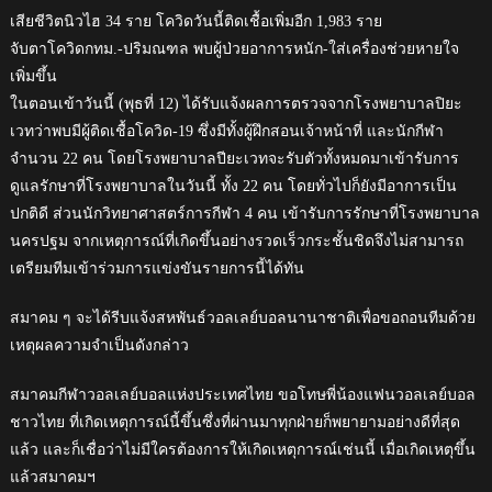
เสียชีวิตนิวไฮ 34 ราย โควิดวันนี้ติดเชื้อเพิ่มอีก 1,983 ราย
จับตาโควิดกทม.-ปริมณฑล พบผู้ป่วยอาการหนัก-ใส่เครื่องช่วยหายใจ
เพิ่มขึ้น
ในตอนเข้าวันนี้ (พุธที่ 12) ได้รับแจ้งผลการตรวจจากโรงพยาบาลปิยะ
เวทว่าพบมีผู้ติดเชื้อโควิด-19 ซึ่งมีทั้งผู้ฝึกสอนเจ้าหน้าที่ และนักกีฬา
จำนวน 22 คน โดยโรงพยาบาลปียะเวทจะรับตัวทั้งหมดมาเข้ารับการ
ดูแลรักษาที่โรงพยาบาลในวันนี้ ทั้ง 22 คน โดยทั่วไปก็ยังมีอาการเป็น
ปกติดี ส่วนนักวิทยาศาสตร์การกีฬา 4 คน เข้ารับการรักษาที่โรงพยาบาล
นครปฐม จากเหตุการณ์ที่เกิดขึ้นอย่างรวดเร็วกระชั้นชิดจึงไม่สามารถ
เตรียมทีมเข้าร่วมการแข่งขันรายการนี้ได้ทัน
สมาคม ๆ จะได้รีบแจ้งสหพันธ์วอลเลย์บอลนานาชาติเพื่อขอถอนทีมด้วย
เหตุผลความจำเป็นดังกล่าว
สมาคมกีฬาวอลเลย์บอลแห่งประเทศไทย ขอโทษพี่น้องแฟนวอลเลย์บอล
ชาวไทย ที่เกิดเหตุการณ์นี้ขึ้นซึ่งที่ผ่านมาทุกฝ่ายก็พยายามอย่างดีที่สุด
แล้ว และก็เชื่อว่าไม่มีใครต้องการให้เกิดเหตุการณ์เช่นนี้ เมื่อเกิดเหตุขึ้น
แล้วสมาคมฯ