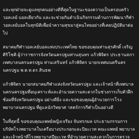
และทุกฝ่ายจะดูแลทุกคนอย่างดีที่สุดในฐานะของความเป็นครอบครัว
วอลเลย์ บอลเดียวกัน และจะช่วยกันดำเนินกิจกรรมด้านการพัฒนากีฬา
วอลเลย์บอลในทุกมิติเพื่อนำความสุขมาสู่คนไทยอย่างที่เคยปฏิบัติมาต่อ
ไป
สมาคมกีฬาวอลเลย์บอลแห่งประเทศไทย ขอขอบคุณท่านสุรศักดิ์ เจริญ
ศิริโซติ ผู้ว่าราชการจังหวัดนครปฐมท่านสุนทร แก้วพิจิตร ประธานสภา
เทศบาลนครนครปฐม ท่านเสรินทร์ แก้วพิจิตร นายกเทศมนตรีนคร
นครปฐม พ.ต.ท.ดร.สินธพ
แก้วพิจิตร นายกสมาคมกีฬาแห่งจังหวัดนครปฐม และเจ้าหน้าที่เทศบาล
นครนครปฐมที่อนุเคราะห์และอำนวยความสะดวกในช่วงการเก็บตัวฝึก
ซ้อมที่จังหวัดนครปฐม อย่างดียิ่ง และขอขอบคุณผู้อำนวยการโรง
พยาบาลนครปฐม ที่ดูแลนักวิทยาศ าสตร์การกีฬาเป็นอย่างดี
ในที่สุดนี้ ขอขอบคุณแพทย์หญิงเจรียง จันทรกมล ประธานกรรมการ
บริษัทโรงพยาบาลในเครือบางประกอกและปิยะเวท คณะแพทย์ พยาบาล
และเจ้าหน้าที่โรงพยาบาลปียะเวท ที่อำนวยความสะดวกในการตรวจ