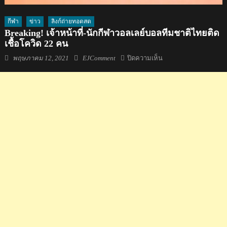
กีฬา
ข่าว
ลิงก์ถ่ายทอดสด
Breaking! เจ้าหน้าที่-นักกีฬาวอลเลย์บอลทีมชาติไทยติด
เชื้อโควิด 22 คน
Posted
Author
บน
พฤษภาคม 12, 2021
EJComment
ปิดความเห็น
on
Breaking!
เจ้า
หน้าที่-
นักกีฬา
วอลเลย์บอล
ทีม
ชาติ
ไทย
ติด
เชื้อ
โค
วิด
22
คน