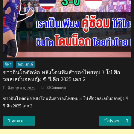
กีฬา
คอมเมนต์
ชาวอินโดตัดพ้อ หลังโดนทีมสำรองไทยทุบ 3 โบ๋ ศึก
วอลเลย์บอลหญิง ซี วี.ลีก 2025 เลก 2
Author
Posted
EJComment
สิงหาคม 9, 2025
on
ชาวอินโดตัดพ้อ หลังโดนทีมสำรองไทยทุบ 3 โบ๋ ศึกวอลเลย์บอลหญิง ซี
วี.ลีก 2025 เลก 2
แนะแนว
คอมเมนต์เวียดนามหลังซิโก้พาทีม HAGL เอาชนะ โฮจิมินห์ ซิตี้ 3-0 ศึกวีลีก
“โปรแพตตี้” ปภังกร คว้าแชมป์เมเจอร์แรกในชีวิตได้สำเร็จ
เรื่อง