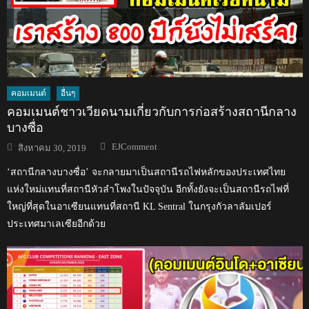
คอมเมนต์
อื่นๆ
คอมเมนต์ชาวเวียดนามเกี่ยวกับการก่อสร้างสถานีกลาง
บางซื่อ
Author
Posted
EJComment
สิงหาคม 30, 2019
on
‘สถานีกลางบางซื่อ’ จะกลายมาเป็นสถานีรถไฟหลักของประเทศไทย
แห่งใหม่แทนที่สถานีหัวลำโพงในปัจจุบัน อีกทั้งยังจะเป็นสถานีรถไฟที่
ใหญ่ที่สุดในอาเซียนแทนที่สถานี KL Sentral ในกรุงกัวลาลัมเปอร์
ประเทศมาเลเซียอีกด้วย