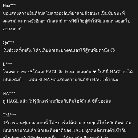
Hoa***
ขอแสดงความยินดีกับสโมสรฮองอันห์ยาลายด้วยนะ! เป็นชัยชนะที่
งดงาม! หนทางยังอีกยาวไกลนัก! การมีซิโก้อยู่ทำให้ทีมแตกต่างออกไป
อย่างมาก!
Qu***
ในช่วงครึ่งหลัง, โค้ชเก็บนักเตะบางคนเอาไว้สู้กับทีมดานัง 🙂
L***
โชคชะตาของซิโก้และHAGL ถือว่าเหมาะสมกัน ❤ ในปีนี้ HAGL จะได้
เป็นแชมป์ … แฟน SLNA ขอแสดงความยินดีกับ HAGL ด้วยนะ
NA***
ดู HAGL แล้ว ไม่รู้สึกเศร้าเหมือนกับทีมโฮจิมินห์ ซิตี้ของฉัน
Thà***
วิธีการเล่นฟุตบอลแบบนี้ โค้ชปาร์คได้นำมาประยุกต์ใช้ให้กับทีมชาติมา
เป็นเวลานานแล้ว นักเตะทีมชาติของ HAGL ทุกคนจึงปรับตัวเข้ากับ