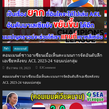
กีฬา
คอมเมนต์
คอมเมนต์ชาวอาเซียนเมื่อเห็นคะแนนการจัดอันดับลีก
เอเชียหลังจบ ACL 2023-24 รอบแบ่งกลุ่ม
Author
Posted
EJComment
ธันวาคม 19, 2023
on
คอมเมนต์ชาวอาเซียนเมื่อเห็นคะแนนการจัดอันดับลีกเอเชียหลังจบ
ACL 2023-24 รอบแบ่งกลุ่ม