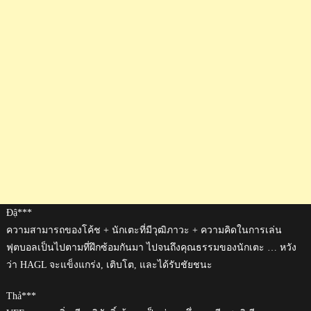
Đậ***
ความสามารถของโค้ช + นักเตะที่มีวุฒิภาวะ + ความคิดในการเล่น
ฟุตบอลเป็นไปตามที่ฝึกซ้อมกันมา ไปจนถึงคุณธรรมของนักเตะ … หวัง
ว่า HAGL จะแข็งแกร่ง, เติบโต, และได้รับชัยชนะ
Thả***