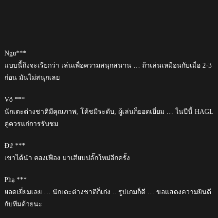
Ngu***
แบบนี้ถึงจะเรียกว่า เล่นเพื่อความสนุกสนาน … ถ้าเล่นเหมือนกับเมื่อ 2-3
ก่อน มันไม่สนุกเลย
Võ ***
นักเตะต่างชาติมีคุณภาพ, โค้ชมีระดับ, ผู้เล่นก็ยอดเยี่ยม … ในปีนี้ HAGL
คู่ควรแก่การรับชม
Đứ ***
เขาได้นำ คองเฟือง มาเสียบปลั๊กใหม่อีกครั้ง
Phạ ***
ยอดเยี่ยมเลย … นักเตะต่างชาติก็เก่ง .. รูปเกมก็ดี … ขอแสดงความยินดี
กับทีมด้วยนะ