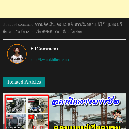
Tagged
comment
,
ความคิดเห็น
,
คอมเมนต์
,
ชาวเวียดนาม
,
ซิโก้
,
มุมมอง
,
วี
ลีก
,
ฮองอันห์ยาลาย
,
เกียรติศักดิ์ เสนาเมือง
,
ไฮฟอง
EJComment
http://kwamkidhen.com
Related Articles