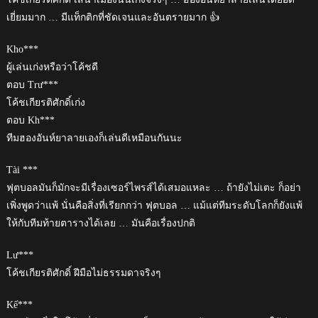
เยี่ยมมาก … มีแท็กติกที่ชัดเจนและอันตรายมาก 👍
Kho***
ผู้เล่นเก่งหรือว่าโค้ชดี
ตอบ Trư***
โค้ชเกียรติศักดิ์เก่ง
ตอบ Kh***
ทีมฮองอันห์ยาลายเองก็เล่นดีเหมือนกันนะ
Tài ***
ฟุตบอลมันก็มักจะมีเรื่องเซอร์ไพรส์ได้เสมอแหละ … ถ้ายังไม่เตะ ก็อย่า
เพิ่งพูดว่าแพ้ นั่นคือสิ่งที่เรียกกว่า ฟุตบอล … แม้แต่ทีมระดับโลกก็ยังแพ้
ให้กับทีมท้ายตารางได้เลย … มันคือเรื่องปกติ
Lư***
โค้ชเกียรติศักดิ์ ฝีมือไม่ธรรมดาจริงๆ
Kế***