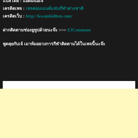
แปลโดย : แอดมินอีเจ้
เครดิตเพจ :
เพจคอมเมนต์แฟนกีฬาต่างชาติ
เครดิตเว็บ :
http://kwamkidhen.com/
ฝากติดตามช่องยูทูปด้วยนะจ๊ะ >>>
EJComment
พูดคุยกับเจ้ เมาท์มอยวงการกีฬาติดตามได้ในเพจนี้นะจ๊ะ