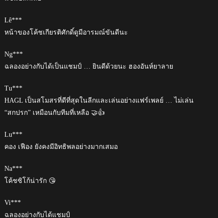
Lê***
หน้าของโค้ชเกียรติศักดิ์ดูมีอารมณ์ขันดีนะ
Ng***
ฉลองอย่างกับได้เป็นแชมป์ … ยินดีด้วยนะ ฮองอันห์ยาลาย
Tu***
HAGL เป็นสโมสรที่ดีที่สุดในลีกและเล่นอย่างแฟร์เพลย์ … ไม่เล่น
“สกปรก” เหมือนกับทีมที่เหลือ 🤝👍
Lu***
คอง เฟือง ยังคงมีอิทธิพลอย่างมากเสมอ
Na***
โค้ชซิโก้น่ารัก 😘
Vi***
ฉลองอย่างกับได้แชมป์