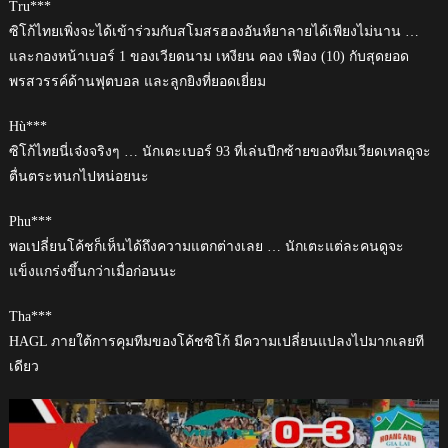
Tru***
ซิโก้ไทยเพิ่งจะได้เข้าร่วมกับสโมสรฮองอันห์ยาลายได้เพียงไม่นาน …
และกองหน้าเบอร์ 1 ของเวียดนาม เหงียน คอง เฟือง (10) กับสุดยอด
พรสวรรค์ด้านฟุตบอล และลูกยิงที่ยอดเยี่ยม
Hù***
ซิโก้ไทยนี่เจ๋งจริงๆ … นักเตะเบอร์ 93 ที่เล่นปีกซ้ายของทีมเวียดเทลดูจะ
ตื่นตระหนกไปหน่อยนะ
Phu***
พอเปลี่ยนโค้ชก็เห็นได้ถึงความแตกต่างเลย … นักเตะแต่ละคนดูจะ
แข็งแกร่งขึ้นกว่าเมื่อก่อนนะ
Tha***
HAGL ภายใต้การคุมทีมของโค้ชซิโก้ มีความเปลี่ยนแปลงไปมากเลยที
เดียว