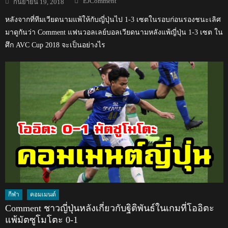
EJComment
กันยายน 19, 2018
on
หลังจากที่ทีมเวียดนามแพ้ให้กับญี่ปุ่นไป 1-3 เซตในรอบก่อนรองชนะเลิศ
มาดูกันว่า Comment แฟนวอลเลย์บอลเวียดนามหลังแพ้ญี่ปุ่น 1-3 เซต ใน
ศึก AVC Cup 2018 จะเป็นอย่างไร
กีฬา
คอมเมนต์
Comment ชาวญี่ปุ่นหลังเกี่ยวกับฐิติพันธ์ในเกมที่โออิตะ
แพ้มัตซูโมโตะ 0-1