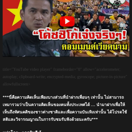
title="YouTube video player" frameborder="0" allow="accelerometer;
autoplay; clipboard-write; encrypted-media; gyroscope; picture-in-picture"
allowfullscreen>
***นี่คือความคิดเห็นเพียงบางส่วนที่นำฝากเพื่อนๆ เท่านั้น ไม่สามารถ
เหมารวมว่าเป็นความคิดเห็นของคนทั้งประเทศได้ … นำมาฝากเพื่อให้
เห็นถึงทัศนคติของชาวต่างชาติและเพื่อความบันเทิงเท่านั้น ได้โปรดใช้
สติและวิจารณญาณในการรับชมรับฟังด้วยนะครับ***