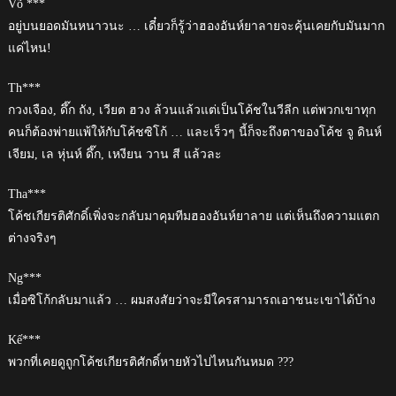
Võ ***
อยู่บนยอดมันหนาวนะ … เดี๋ยวก็รู้ว่าฮองอันห์ยาลายจะคุ้นเคยกับมันมาก
แค่ไหน!
Th***
กวงเจือง, ดึ๊ก ถัง, เวียต ฮวง ล้วนแล้วแต่เป็นโค้ชในวีลีก แต่พวกเขาทุก
คนก็ต้องพ่ายแพ้ให้กับโค้ชซิโก้ … และเร็วๆ นี้ก็จะถึงตาของโค้ช จู ดินห์
เจียม, เล หุ่นห์ ดึ๊ก, เหงียน วาน สี แล้วละ
Tha***
โค้ชเกียรติศักดิ์เพิ่งจะกลับมาคุมทีมฮองอันห์ยาลาย แต่เห็นถึงความแตก
ต่างจริงๆ
Ng***
เมื่อซิโก้กลับมาแล้ว … ผมสงสัยว่าจะมีใครสามารถเอาชนะเขาได้บ้าง
Kế***
พวกที่เคยดูถูกโค้ชเกียรติศักดิ์หายหัวไปไหนกันหมด ???