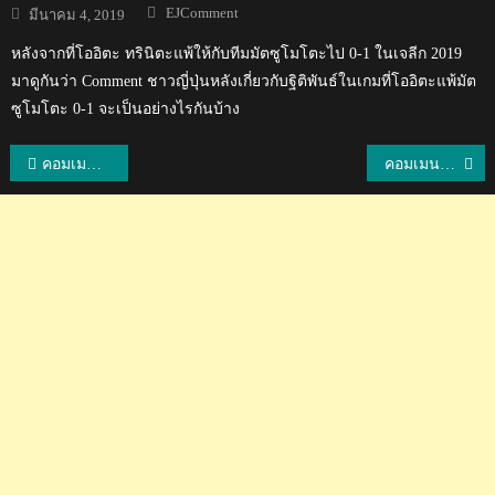
Author
Posted
EJComment
มีนาคม 4, 2019
on
หลังจากที่โออิตะ ทรินิตะแพ้ให้กับทีมมัตซูโมโตะไป 0-1 ในเจลีก 2019
มาดูกันว่า Comment ชาวญี่ปุ่นหลังเกี่ยวกับฐิติพันธ์ในเกมที่โออิตะแพ้มัต
ซูโมโตะ 0-1 จะเป็นอย่างไรกันบ้าง
แนะแนว
คอมเมนต์เมียนมาหลังอ่อง ธู ทำประตูได้ และคอมเมนต์อินโดหลังทีมของยันโต พ่ายแพ้
คอมเมนต์เวียดนามเกี่ยวกับหัวข้อ 5 สิ่งที่สนามฟุตบอลในวีลีกต้องเรียนรู้จากไทยลีก
เรื่อง