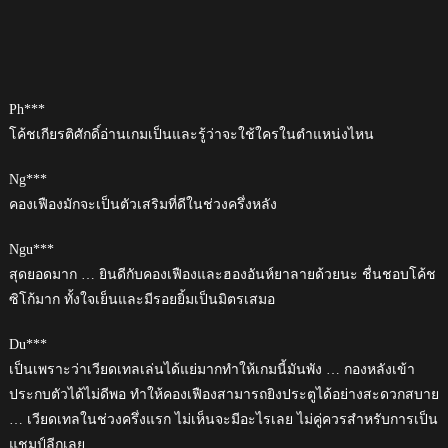
Ph***
โค้ชเกียรติศักดิ์อ่านเกมเป็นและรู้ว่าจะใช้ใครในตำแหน่งไหน
Ng***
คองเฟืองมักจะเป็นตัวเสริมที่ดีในช่วงครึ่งหลัง
Ngu***
สุดยอดมาก … ยินดีกับคองเฟืองและฮองอันห์ยาลายด้วยนะ ชื่นชอบโค้ช
ซิโก้มาก ทั้งใจเย็นและมีรอยยิ้มเป็นมิตรเสมอ
Du***
เป็นเพราะว่าเวียดเทลเล่นได้แย่มากทำให้เกมนี้มันพัง … กองหลังเข้า
ประกบตัวได้ไม่ดีพอ ทำให้คองเฟืองสามารถยิงประตูได้อย่างสะดวกสบาย
… เวียดเทลในช่วงครึ่งแรก ไม่เห็นจะมีอะไรเลย ไม่คู่ควรสำหรับการเป็น
แชมป์ลีกเลย