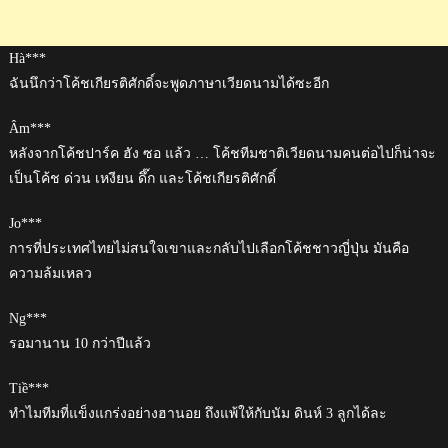
Hà***
ฉันนึกว่าโค้ชเกียรติศักดิ์จะพูดภาษาเวียดนามได้ซะอีก
Âm***
หลังจากโค้ชปาร์ค ฮัง ซอ แล้ว … โค้ชทีมชาติเวียดนามคนต่อไปก็น่าจะ
เป็นโค้ช ด่วน เหงียน ดึ๊ก และโค้ชเกียรติศักดิ์
Jo***
การที่ประเทศไทยไม่สนใจเขาและกลับไปเลือกโค้ชชาวญี่ปุ่น มันคือ
ความล้มเหลว
Ng***
รอมานาน 10 กว่าปีแล้ว
Tiề***
ทำไมทีมที่แข็งแกร่งอย่างฮานอย ถึงแพ้ให้กับนัม ดินห์ 3 ลูกได้ละ