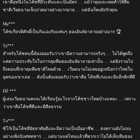
เขาคือหนึ่งในโค้ชที่มีระดับและเป็นมิตร … แม้ว่าคุณจะเคยทำให้ทีม
ชาติเวียดนามเจ็บปวดมาอย่างมากมาย … แต่ฉันก็คงยังรักคุณ
Mạ***
โค้ชเกียรติศักดิ์เป็นกันเองกับแฟนๆ ฮองอันห์ยาลายอย่างมาก 🏆
Ta***
สำหรับโค้ชคนนี้ต้องยอมรับว่าเขามีความสามารถจริงๆ … ไม่ได้พูดถึง
แค่ความประทับใจในการคุมทีมฮองอันห์ยาลายเท่านั้น … แต่ยังรวมไป
ถึงตอนที่เขาคุมทีมชาติไทยด้วย … เวียดนามไม่เคยอยู่เหนือกว่าไทยใน
ยุคของเขาเลย … ดังนั้นต้องยอมรับว่าเขาคือ โค้ชที่เก่งและมีแท็กติกที่ดี
Đỗ ***
ผู้เล่นเวียดนามคงจะได้เรียนรู้อะไรจากโค้ชชาวไทยบ้างแหละ … เพราะ
ว่าเขาคือโค้ชที่ดีและมีศีลธรรม
Tu***
ซิโก้เป็นโค้ชที่อัธยาศัยดีและมีความเป็นมืออาชีพ … สงครามยังไม่จบ
อย่างเพิ่งนับศพทหาร … แต่นานแค่ไหนแล้วที่พวกเราไม่ได้เห็นทีมฮอง