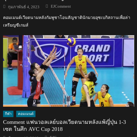
Author
Posted
EJComment
กุมภาพันธ์ 4, 2023
on
คอมเมนต์เวียดนามหลังกัมพูชาโอนสัญชาตินักมวยอุซเบกิสถานเพื่อล่า
เหรียญซีเกมส์
กีฬา
คอมเมนต์
Comment แฟนวอลเลย์บอลเวียดนามหลังแพ้ญี่ปุ่น 1-3
เซต ในศึก AVC Cup 2018
Author
Posted