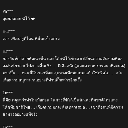
Ph***
สุดยอดเลย ซิโก้ ❤️
Hoà***
คอง เฟืองอยู่ที่ไหน ที่นั่นแข็งแกร่ง
Hà***
ฮองอันห์ยาลายพัฒนาขึ้น และโค้ชซิโก้เข้ามาเปลี่ยนความคิดของทีมฮ
องอันห์ยาลายไปอย่างสิ้นเชิง … มีเลือดนักสู้และความปรารถนาที่จะต่อสู้
มากขึ้น … ตอนนี้ถึงเวลาที่จะกรุยทางเพื่อชัยชนะแล้วใช่หรือไม่ … เล่น
เพื่อความสนุกสนานอย่างที่ท่านดึ๊กกล่าวอีกครั้ง
Lu***
นี่คือเหตุผลว่าทำไมเมื่อก่อน ในช่วงที่ซิโก้เป็นนักเตะทีมชาติไทยและ
โค้ชทีมชาติไทย … เวียดนามมักจะล้มเหลวเสมอ … เขาคือคนที่มีความ
สามารถอย่างแท้จริง
Tá***