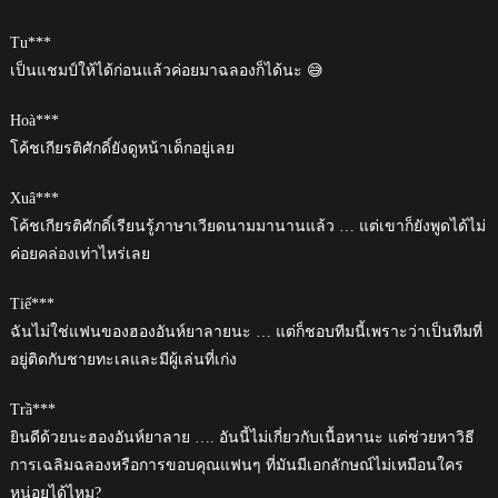
Tu***
เป็นแชมป์ให้ได้ก่อนแล้วค่อยมาฉลองก็ได้นะ 😅
Hoà***
โค้ชเกียรติศักดิ์ยังดูหน้าเด็กอยู่เลย
Xuâ***
โค้ชเกียรติศักดิ์เรียนรู้ภาษาเวียดนามมานานแล้ว … แต่เขาก็ยังพูดได้ไม่
ค่อยคล่องเท่าไหร่เลย
Tiế***
ฉันไม่ใช่แฟนของฮองอันห์ยาลายนะ … แต่ก็ชอบทีมนี้เพราะว่าเป็นทีมที่
อยู่ติดกับชายทะเลและมีผู้เล่นที่เก่ง
Trầ***
ยินดีด้วยนะฮองอันห์ยาลาย …. อันนี้ไม่เกี่ยวกับเนื้อหานะ แต่ช่วยหาวิธี
การเฉลิมฉลองหรือการขอบคุณแฟนๆ ที่มันมีเอกลักษณ์ไม่เหมือนใคร
หน่อยได้ไหม?