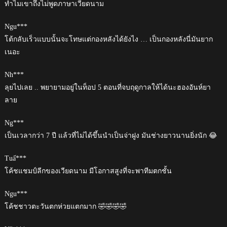
ทำไมเขาถึงไม่พูดภาษาเวียดนาม
Ngu***
โต้กลับเร็วแบบนั้นจะโทษแต่กองหลังได้ยังไง … เป็นกองหลังนี่มันยาก
เนอะ
Nh***
ลุยไปเลย .. พยายามอยู่ในท็อป 5 ตอนที่จบฤดูกาลให้ได้นะฮองอันห์ยา
ลาย
Ng***
เป็นเวลากว่า 7 ปี แล้วที่ไม่ได้ขึ้นนำเป็นจ่าฝูง มันช่างยาวนานยิ่งนัก 😂
Tuấ***
โค้ชแชมป์ลีกของเวียดนาม มีโอกาสสูงที่จะพาทีมตกชั้น
Ngu***
โค้ชชาวตะวันตกห่วยแตกมาก 🤣🤣🤣🤣