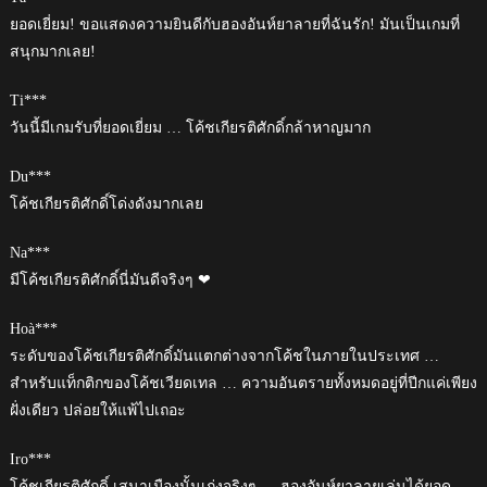
ยอดเยี่ยม! ขอแสดงความยินดีกับฮองอันห์ยาลายที่ฉันรัก! มันเป็นเกมที่
สนุกมากเลย!
Ti***
วันนี้มีเกมรับที่ยอดเยี่ยม … โค้ชเกียรติศักดิ์กล้าหาญมาก
Du***
โค้ชเกียรติศักดิ์โด่งดังมากเลย
Na***
มีโค้ชเกียรติศักดิ์นี่มันดีจริงๆ ❤
Hoà***
ระดับของโค้ชเกียรติศักดิ์มันแตกต่างจากโค้ชในภายในประเทศ …
สำหรับแท็กติกของโค้ชเวียดเทล … ความอันตรายทั้งหมดอยู่ที่ปีกแค่เพียง
ฝั่งเดียว ปล่อยให้แพ้ไปเถอะ
Iro***
โค้ชเกียรติศักดิ์ เสนาเมืองนั้นเก่งจริงๆ … ฮองอันห์ยาลายเล่นได้ยอด