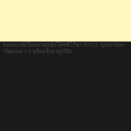
เทล
3-
0
พร้อม
รั้ง
จ่า
ฝูง
คอมเมนต์เวียดนามหลังโค้ชซิโก้พา HAGL บุกเอาชนะ
วี
เวียตเทล 3-0 พร้อมรั้งจ่าฝูงวีลีก
ลีก