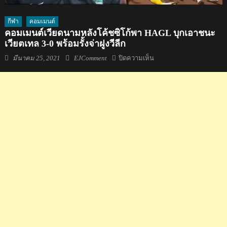
กีฬา
คอมเมนต์
คอมเมนต์เวียดนามหลังโค้ชซิโก้พา HAGL บุกเอาชนะ
เวียตเทล 3-0 พร้อมรั้งจ่าฝูงวีลีก
Posted
Author
บน
มีนาคม 25, 2021
EJComment
ปิดความเห็น
on
คอม
เมน
ต์
เวียดนาม
หลัง
โค้ช
ซิ
โก้
พา
HAGL
บุก
เอา
ชนะ
เวียต