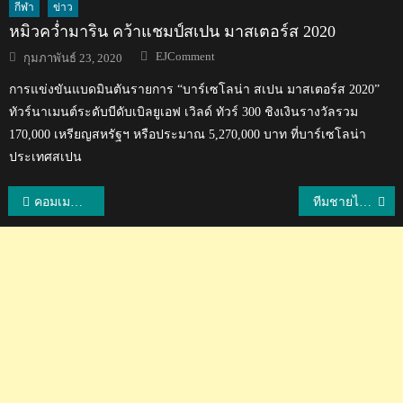
กีฬา
ข่าว
หมิวคว่ำมาริน คว้าแชมป์สเปน มาสเตอร์ส 2020
Author
Posted
EJComment
กุมภาพันธ์ 23, 2020
on
การแข่งขันแบดมินตันรายการ “บาร์เซโลน่า สเปน มาสเตอร์ส 2020”
ทัวร์นาเมนต์ระดับบีดับเบิลยูเอฟ เวิลด์ ทัวร์ 300 ชิงเงินรางวัลรวม
170,000 เหรียญสหรัฐฯ หรือประมาณ 5,270,000 บาท ที่บาร์เซโลน่า
ประเทศสเปน
แนะแนว
คอมเมนต์ชาวเวียดนามหลังกวินทร์ย้ายเข้าร่วมทีมคอนซาโดเล ซัปโปโร
ทีมชายไทยชนะญี่ปุ่น 4-1 คู่ ศึกขนไก่ชิงแชมป์เอเชีย ประเภททีม
เรื่อง