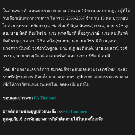
ในส่วนของตำแหน่งกรรมการกลาง จำนวน 13 ท่าน ผลปรากฏว่า​ ผู้ที่ได้
รับเลือกเป็นสภากรรมการ ในวาระ 2563-2567 จำนวน 13 คน ประกอบ
ไปด้วย ยุทธนา หยิมการุณ, พลเรือตรี นิกูล อินทรสุวรรณ, นาย ธวัช อุย
สุย, นาย มิตติ ติยะไพรัช, นาย ทรงเกียรติ ลิ้มอรุณรักษ์, นาย สมเกียรติ
กิตติธรกุล, รศ.ดร. วิชิต คนึงสุขเกษม, นาย ธนวัชร นิติกาญจนา,
นางสาว นันทนี วงศ์อำนิษฐกุล, นาย ณัฐ ชยุติมันต์, นาย อนุสรณ์ วงศ์
วรรณ, นาย พาณุวัฒณ์ สะสมทรัพย์ และ นาย บริพัฒน์ สมมี
โดย​ สำนักงานเลขาธิการ สมาคมกีฬาฟุตบอลแห่งประเทศไทยฯ จะส่ง
รายชื่อผู้ชนะการเลือกตั้ง นายกสมาคมฯ, อุปนายก​ และกรรมการกลาง​
เพื่อให้การกีฬาแห่งประเทศไทย จดทะเบียนต่อไป
ขอบคุณข่าวจาก
FA Thailand
ฝากติดตามช่องยูทูปด้วยนะจ๊ะ >>>
EJComment
พูดคุยกับเจ้ เมาท์มอยวงการกีฬาติดตามได้ในเพจนี้นะจ๊ะ