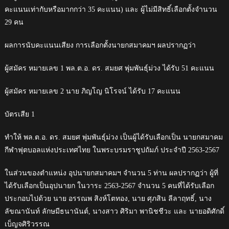
คะแนนเท่ากับหรือมากกว่า 35 คะแนน) และ ผู้ไม่มีสิทธิ์เลือกตั้งจำนวน
29 คน
ผลการนับคะแนนเสียง การเลือกตั้งนายกสมาคมฯ ผลปรากฏว่า
ผู้สมัคร หมายเลข 1 พล.ต.อ. ดร. สมยศ พุ่มพันธุ์ม่วง ได้รับ 51 คะแนน
ผู้สมัคร หมายเลข 2 นาย ภิญโญ นิโรจน์ ได้รับ 17 คะแนน
บัตรเสีย 1
ทำให้ พล.ต.อ. ดร. สมยศ พุ่มพันธุ์ม่วง เป็นผู้ได้รับเลือกเป็น นายกสมาคม
กีฬาฟุตบอลแห่งประเทศไทย ในพระบรมราชูปถัมภ์ ประจำปี 2563-2567
ในส่วนของตำแหน่ง อุปนายกสมาคมฯ จำนวน 5 ท่าน ผลปรากฏว่า ผู้ที่
ได้รับเลือกเป็นอุปนายก ในวาระ 2563-2567 จำนวน 5 คนที่ได้รับเลือก
ประกอบไปด้วย นาย อรรณพ สิงห์โตทอง, นาย ศุภสิน ลีลาฤทธิ์, นาง
ลัขณานันท์ ลักษมีธนานันต์, นางสาว ศิริมา พานิชชีวะ และ นายอดิศักดิ์
เบ็ญจศิริวรรณ