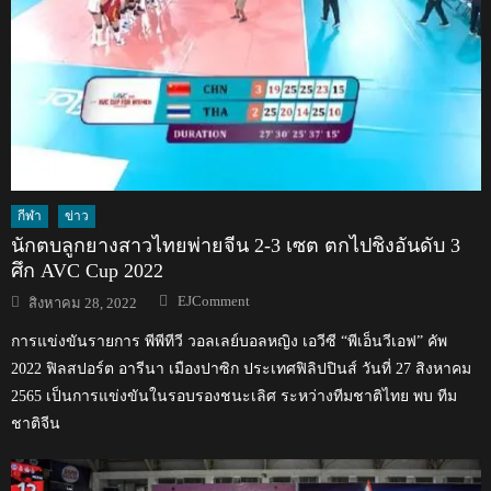
กีฬา
ข่าว
นักตบลูกยางสาวไทยพ่ายจีน 2-3 เซต ตกไปชิงอันดับ 3
ศึก AVC Cup 2022
Author
Posted
EJComment
สิงหาคม 28, 2022
on
การแข่งขันรายการ พีพีทีวี วอลเลย์บอลหญิง เอวีซี “พีเอ็นวีเอฟ” คัพ
2022 ฟิลสปอร์ต อารีนา เมืองปาซิก ประเทศฟิลิปปินส์ วันที่ 27 สิงหาคม
2565 เป็นการแข่งขันในรอบรองชนะเลิศ ระหว่างทีมชาติไทย พบ ทีม
ชาติจีน