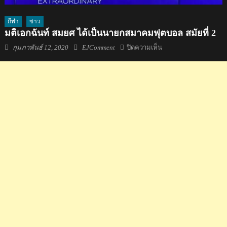
กีฬา
ข่าว
มติเอกฉันท์ สมยศ ได้เป็นนายกสมาคมฟุตบอล สมัยที่​ 2
Posted
Author
บน
กุมภาพันธ์ 12, 2020
EJComment
ปิดความเห็น
on
มติ
เอกฉันท์
สมยศ
ได้
เป็น
นายก
สมาคม
ฟุตบอล
สมัย
ที่​
2