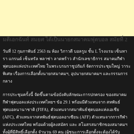
มติเอกฉันท์ สมยศ ได้เป็นนายกสมาคมฟุตบอล สมัยที่​ 2
วันที่ 12 กุมภาพันธ์ 2563 ณ ห้อง วิภาวดี บอลรูม ชั้น L โรงแรม เซ็นทา
รา แกรนด์ เซ็นทรัล พลาซ่า ลาดพร้าว สำนักเลขาธิการ สมาคมกีฬา
ฟุตบอลแห่งประเทศไทย ในพระบรมราชูปถัมภ์ จัดการประชุมใหญ่ วาระ
พิเศษ เรื่องการเลือกตั้งนายกสมาคมฯ, อุปนายกสมาคมฯ และกรรมการ
กลาง
การประชุมครั้งนี้ จัดขึ้นตามข้อบังคับลักษณะการปกครอง ของสมาคม
กีฬาฟุตบอลแห่งประเทศไทยฯ ข้อ 29.1 พร้อมมีตัวแทนจาก สหพันธ์
ฟุตบอลนานาชาติ (FIFA), ตัวแทนจากสมาพันธ์ฟุตบอลแห่งเอเชีย
(AFC), ตัวแทนจากสหพันธ์ฟุตบอลอาเซียน (AFF) ตัวแทนจากการกีฬา
แห่งประเทศไทย พร้อมด้วยผู้ลงสมัคร และ สโมสรสมาชิกของสมาคมฯ
ทั้งผู้ที่มีสิทธิ์เลือกตั้ง จำนวน 69 คน (ผู้ชนะการเลือกตั้งจะต้องได้รับ