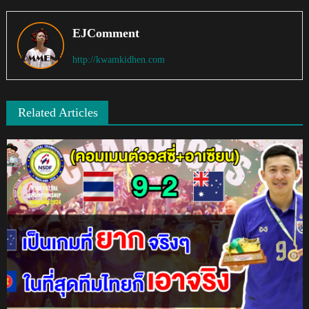
EJComment
http://kwamkidhen.com
Related Articles