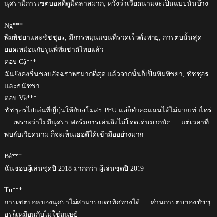
นุศรามีการเซตบอลที่ดูมีคลาสมาก, หวังว่าเวียดนามจะเป็นแบบนั้นบ้าง
Ng***
พิมพิชยาและชัชชุอร, มีการหมุนแขนที่รวดเร็วดั่งพายุ, การตบนั้นสุด
ยอดเหมือนกับรุ่นพี่ทีมชาติไทยแล้ว
ตอบ Cậ***
ฉันยังคงชื่นชอบอัจฉราพรมากที่สุด แล้วจากนั้นก็เป็นพิมพิชยา, ชัชชุอร
และธนัชชา
ตอบ Và***
ชัชชุอรไปเล่นที่ญี่ปุ่นให้กับสโมสร PFU แต่ก็ทำคะแนนได้ไม่มากเท่าไหร่
… เพราะว่าไม่มีนุศรา ฟอร์มการเล่นจึงไม่โดดเด่นมากนัก … แต่เวลาที่
พบกับเวียดนาม ก็จะเห็นเธอตีได้เข้ามืออย่างมาก
Bả***
ฉันชอบผู้เล่นชุดปี 2018 มากกว่า ผู้เล่นชุดปี 2019
Tu***
การเซตบอลของนุศราไม่สามารถเดาทิศทางได้ … ส่วนการตบของชัชชุ
อรก็เหมือนกับไม่ใช่มนุษย์