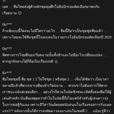
Tr***
เยส … ทีมไทยส่งผู้ตัวหลักชุดลุยศึกโอลิมปิกรอบคัดเลือกมาพบกับ
เวียดนาม 🙂
Hu***
ถ้าแพ้แบบนี้ก็คงจะไม่มีใครว่าอะไร … ทีมนี้ถือว่าเป็นชุดฟูลทีมแล้ว …
เพราะไทยจะใช้ทีมชุดนี้ในลงเล่นในรายการโอลิมปิกรอบคัดเลือกปี 2020
Du***
ทิศทางการโจมตีของเวียดนามนั้นทั้งช้าและไม่มีอะไรเปลี่ยนแปลง …
หากถูกจับทางได้ก็ถือเป็นเรื่องปกติ :((
Ke***
ทีมไทยชุดนี้ คือ ชุด 1.5 ไม่ใช่ชุด 1 หรือชุด 2 … เห็นได้ชัดว่า เป็นเวลา
หลายปีแล้วที่พวกเขาเหยียบย่ำเวียดนาม … พวกเขาไม่ต้องการให้พวก
เราชนะแม้แต่เซตเดียว … อย่างไรก็ตามในนัดชิงชนะเลิศทั้งสองทีมใช้ผู้
เล่นตัวหลัก นั่นคือเหตุผลว่าทำไมในนัดนี้ถึงไม่แฟร์สำหรับผู้เล่นดาวรุ่ง
ในการต่อสู้กันเอง เพราะมีวิลาวัณย์คอยสนับสนุนในเรื่องของการรับบอล
แรก??? หลังจากนั้นก็มีการส่งทัดดาวลงมาเล่นในเซตที่ 2 … แม้จะรู้ดีว่า