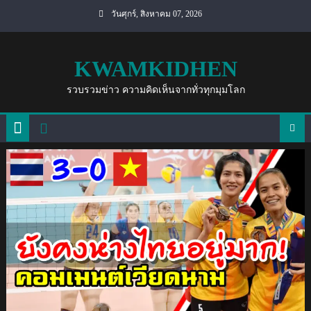
Skip
วันศุกร์, สิงหาคม 07, 2026
to
content
KWAMKIDHEN
รวบรวมข่าว ความคิดเห็นจากทั่วทุกมุมโลก