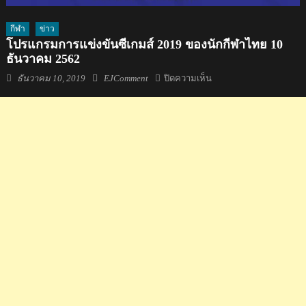
กีฬา
ข่าว
โปรแกรมการแข่งขันซีเกมส์ 2019 ของนักกีฬาไทย 10
ธันวาคม 2562
Posted
Author
บน
ธันวาคม 10, 2019
EJComment
ปิดความเห็น
on
โปรแกรม
การ
แข่งขัน
ซีเกมส์
2019
ของ
นักกีฬา
ไทย
10
ธันวาคม
2562