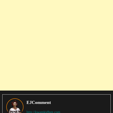
EJComment
http://kwamkidhen.com