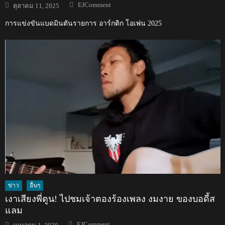
Author
Posted
EJComment
ตุลาคม 11, 2025
on
การแข่งขันแบดมินตันรายการ อาร์กติก โอเพ่น 2025
ข่าว
อื่นๆ
เงาเสียงพี่ตูน! ไปชมเจ้าตองร้องเพลง งมงาย ของบอดี้ส
แลม
Author
Posted
EJComment