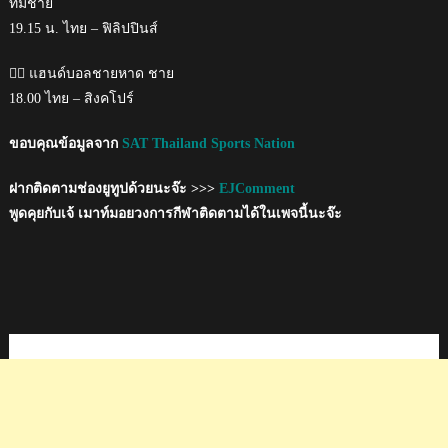
ทีมชาย
19.15 น. ไทย – ฟิลิปปินส์
🤾‍♂️ แฮนด์บอลชายหาด ชาย
18.00 ไทย – สิงคโปร์
ขอบคุณข้อมูลจาก
SAT Thailand Sports Nation
ฝากติดตามช่องยูทูปด้วยนะจ๊ะ >>>
EJComment
พูดคุยกับเจ้ เมาท์มอยวงการกีฬาติดตามได้ในเพจนี้นะจ๊ะ