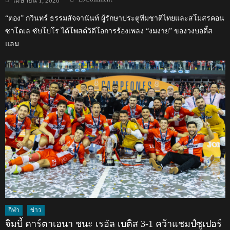
เมษายน 1, 2020
on
“ตอง” กวินทร์ ธรรมสัจจานันท์ ผู้รักษาประตูทีมชาติไทยและสโมสรคอน
ซาโดเล ซับโปโร ได้โพสต์วิดีโอการร้องเพลง “งมงาย” ของวงบอดี้ส
แลม
กีฬา
ข่าว
จิมบี้ คาร์ตาเฮนา ชนะ เรอัล เบติส 3-1 คว้าแชมป์ซูเปอร์