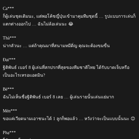
Ca***
ก็ผู้เล่นชุดเดิมนะ, แต่พอโค้ชญี่ปุ่นเข้ามาคุมทีมชุดนี้ … รูปแบบการเล่นก็
แตกต่างออกไป … ฉันไม่ล้อเล่นนะ 😂
Thà***
น่ากลัวนะ … แต่ถ้าคุณมาที่สนามหมีดิ่ญ คุณจะต้องขมขื่น
Đại***
ฐิติพันธ์ เบอร์ 8 ผู้เล่นที่สกปรกที่สุดของทีมชาติไทย ได้รับบาดเจ็บหรือ
เป็นอะไรเหรอแอดมิน?
Bé***
ฉันไม่เห็นชื่อฐิติพันธ์ เบอร์ 8 เลย … ผู้เล่นรายนั้นเล่นแย่มาก
Mén***
ขอแค่เวียดนามเอาชนะได้ 1 ลูกก็พอแล้ว … หวังว่าจะเป็นแบบนั้นนะ 😊
Phạ***