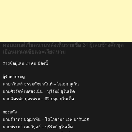
เยือน
มาเลเซีย
และ
เวียดนาม
คอมเมนต์เวียดนามหลังเห็นรายชื่อ 24 ผู้เล่นช้างศึกชุด
เยือนมาเลเซียและเวียดนาม
รายชื่อผู้เล่น 24 คน มีดังนี้
ผู้รักษาประตู
นายกวินทร์ ธรรมสัจจานันท์ – โอเอช ลูเวิน
นายศิวรักษ์ เทศสูงเนิน – บุรีรัมย์ ยูไนเต็ด
นายฉัตรชัย บุตรพรม – บีจี ปทุม ยูไนเต็ด
กองหลัง
นายธีราทร บุญมาทัน – โยโกฮามา เอฟ มารินอส
นายพรรษา เหมวิบูลย์ – บุรีรัมย์ ยูไนเต็ด