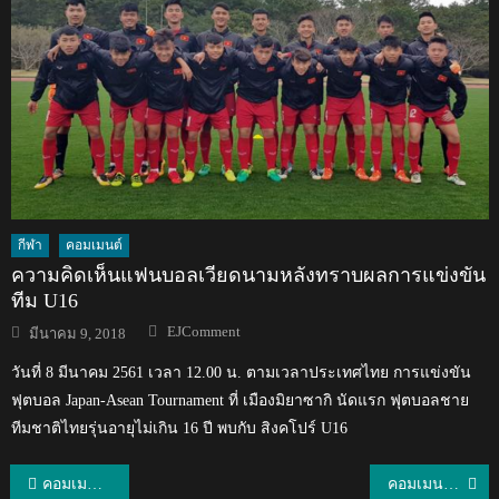
กีฬา
คอมเมนต์
ความคิดเห็นแฟนบอลเวียดนามหลังทราบผลการแข่งขัน
ทีม U16
Author
Posted
EJComment
มีนาคม 9, 2018
on
วันที่ 8 มีนาคม 2561 เวลา 12.00 น. ตามเวลาประเทศไทย การแข่งขัน
ฟุตบอล Japan-Asean Tournament ที่ เมืองมิยาซากิ นัดแรก ฟุตบอลชาย
ทีมชาติไทยรุ่นอายุไม่เกิน 16 ปี พบกับ สิงคโปร์ U16
แนะแนว
คอมเมนต์ชาวมาเลเซียหลังนิชิโนะ ประกาศรายชื่อ 24 แข้ง ชุดพบกับ มาเลเซีย และ เวียดนาม
คอมเมนต์ชาวต่างชาติหลังน้องบิ๊นท์-สิรีธร คว้ามงกุฎมิสอินเตอร์เนชั่นแนล 2019