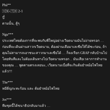
Phá**
🇻🇳-🇹🇭 2-1
☝️
ตามนั้น, สู้ๆ
Ngu***
ประเทศไทยต้องการที่จะพบกับพี่ใหญ่อย่างเวียดนามมันไม่ง่ายหรอก …
ก่อนที่จะเดินผ่านสาวกเวียดนาม, ต้องผ่านเสือมาเลเซียให้ได้ซะก่อน, ถ้า
คุณไม่สามารถเอาชนะสาวกมาเลเซียได้ … ก็จงเรียก GRAP กลับบ้านไป
โดยทันทีและไม่ต้องเดินทางไปเวียดนามหรอก .. มันเสียเวลาการทำงาน
ของคุณ … พูดตามตรงเลยนะ, เวียดนามเบื่อที่จะกินต้มยำหม้อไฟไทย
แล้ว!!!
The***
หมีดิ่ญกะทะร้อน และ ต้มยำหม้อไฟไทย
Jos***
ทีมชุดนี้ได้ชนาธิปกลับมาแล้ว …