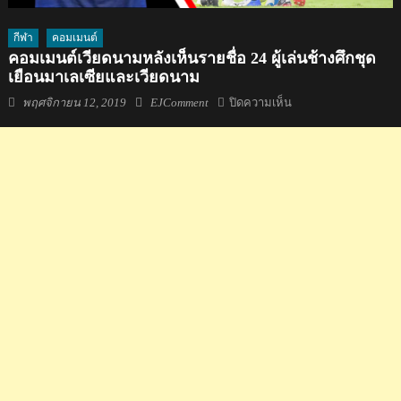
กีฬา
คอมเมนต์
คอมเมนต์เวียดนามหลังเห็นรายชื่อ 24 ผู้เล่นช้างศึกชุด
เยือนมาเลเซียและเวียดนาม
Posted
Author
บน
พฤศจิกายน 12, 2019
EJComment
ปิดความเห็น
on
คอม
เมน
ต์
เวียดนาม
หลัง
เห็น
ราย
ชื่อ
24
ผู้
เล่น
ช้าง
ศึก
ชุด