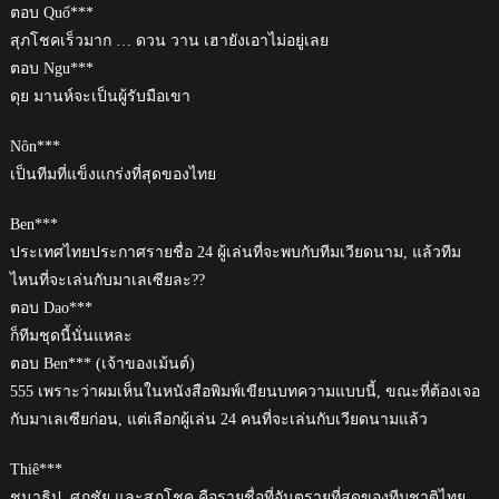
ตอบ Quố***
สุภโชคเร็วมาก … ดวน วาน เฮายังเอาไม่อยู่เลย
ตอบ Ngu***
ดุย มานห์จะเป็นผู้รับมือเขา
Nôn***
เป็นทีมที่แข็งแกร่งที่สุดของไทย
Ben***
ประเทศไทยประกาศรายชื่อ 24 ผู้เล่นที่จะพบกับทีมเวียดนาม, แล้วทีม
ไหนที่จะเล่นกับมาเลเซียละ??
ตอบ Dao***
ก็ทีมชุดนี้นั่นแหละ
ตอบ Ben*** (เจ้าของเม้นต์)
555 เพราะว่าผมเห็นในหนังสือพิมพ์เขียนบทความแบบนี้, ขณะที่ต้องเจอ
กับมาเลเซียก่อน, แต่เลือกผู้เล่น 24 คนที่จะเล่นกับเวียดนามแล้ว
Thiê***
ชนาธิป, ศุภชัย และสุภโชค คือรายชื่อที่อันตรายที่สุดของทีมชาติไทย