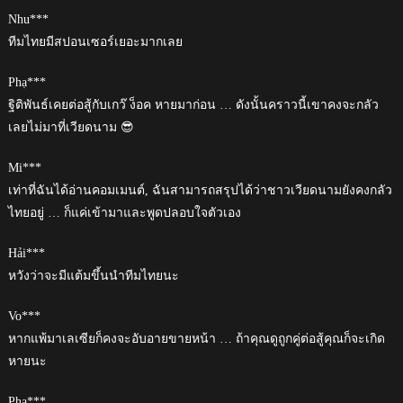
Nhu***
ทีมไทยมีสปอนเซอร์เยอะมากเลย
Phạ***
ฐิติพันธ์เคยต่อสู้กับเกว๊ ง็อค หายมาก่อน … ดังนั้นคราวนี้เขาคงจะกลัว
เลยไม่มาที่เวียดนาม 😎
Mi***
เท่าที่ฉันได้อ่านคอมเมนต์, ฉันสามารถสรุปได้ว่าชาวเวียดนามยังคงกลัว
ไทยอยู่ … ก็แค่เข้ามาและพูดปลอบใจตัวเอง
Hải***
หวังว่าจะมีแต้มขึ้นนำทีมไทยนะ
Vo***
หากแพ้มาเลเซียก็คงจะอับอายขายหน้า … ถ้าคุณดูถูกคู่ต่อสู้คุณก็จะเกิด
หายนะ
Pha***