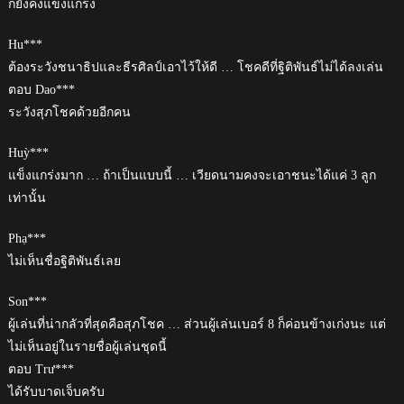
ก็ยังคงแข็งแกร่ง
Hu***
ต้องระวังชนาธิปและธีรศิลป์เอาไว้ให้ดี … โชคดีที่ฐิติพันธ์ไม่ได้ลงเล่น
ตอบ Dao***
ระวังสุภโชคด้วยอีกคน
Huỳ***
แข็งแกร่งมาก … ถ้าเป็นแบบนี้ … เวียดนามคงจะเอาชนะได้แค่ 3 ลูก
เท่านั้น
Phạ***
ไม่เห็นชื่อฐิติพันธ์เลย
Son***
ผู้เล่นที่น่ากลัวที่สุดคือสุภโชค … ส่วนผู้เล่นเบอร์ 8 ก็ค่อนข้างเก่งนะ แต่
ไม่เห็นอยู่ในรายชื่อผู้เล่นชุดนี้
ตอบ Trư***
ได้รับบาดเจ็บครับ