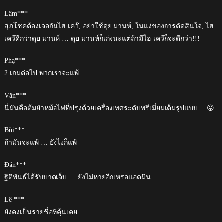
Lâm***
สุภโชคต้องเจอกันไฮ เคว๊, อย่าใช้ดุย มานห์, ในแง่ของการตัดสินใจ, ไฮ
เคว๊ดีกว่าดุย มานห์ … ดุย มานห์ก็เก่งนะแต่ถ้ามีไฮ เคว๊ก็จะดีกว่า!!!
Phạ***
2 เกมต่อไป พวกเราจะแพ้
Văn***
นี่มันคือต้มยำหม้อไฟที่ปรุงด้วยเครื่องเทศระดับพรีเมี่ยมเต็มรูปแบบ …😛
Bùi***
ถ้ามันจะแพ้ … ยังไงก็แพ้
Đăn***
ฐิติพันธ์ได้รับบาดเจ็บ … ยังไม่หายอีกเหรอแอดมิน
Lê ***
ยังคงเป็นรายชื่อที่คุ้นเคย