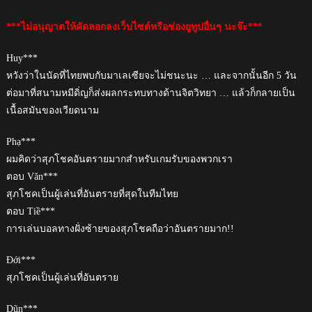
***ไม่อนุญาตให้คัดลอกลงเว็บไซต์หรือช่องยูทูปอื่นๆ นะจ๊ะ***
Huy***
หวังว่าในนัดที่ไทยพบกับมาเลเซียจะไม่ชนะนะ … และจากนั้นอีก 5 วัน
ต่อมาที่สนามหมีดิ่ญก็ส่งผลกระทบทางด้านจิตวิทยา … แล้วก็กลายเป็น
เนื้อสมันของเวียดนาม
Phạ***
ผมคิดว่าสุภโชคอันตรายมากสำหรับเกมรับของพวกเรา
ตอบ Văn***
สุภโชคเป็นผู้เล่นที่อันตรายที่สุดในทีมไทย
ตอบ Tiề***
การเล่นบอลทางฝั่งซ้ายของสุภโชคถือว่าอันตรายมาก!!
Đới***
สุภโชคเป็นผู้เล่นที่อันตราย
Dũn***