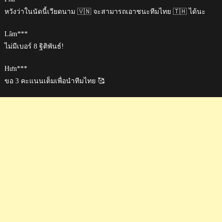
หวังว่าในนัดนี้เวียดนาม 🇻🇳 จะสามารถเอาชนะทีมไทย 🇹🇭 ได้นะ
Lâm***
ไม่มีเบอร์ 8 ฐิติพันธ์!
Hưn***
ขอ 3 คะแนนเต็มเพื่อนำทีมไทย 🥰