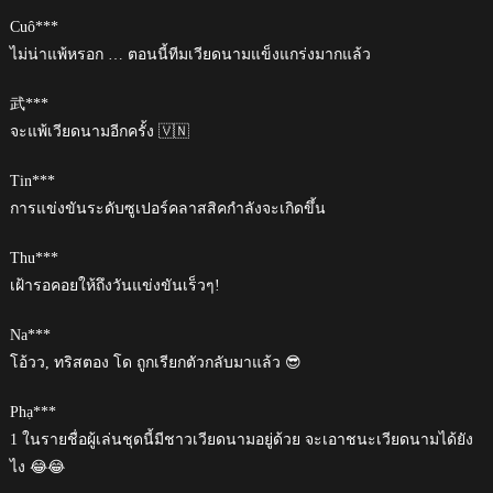
Cuô***
ไม่น่าแพ้หรอก … ตอนนี้ทีมเวียดนามแข็งแกร่งมากแล้ว
武***
จะแพ้เวียดนามอีกครั้ง 🇻🇳
Tin***
การแข่งขันระดับซูเปอร์คลาสสิคกำลังจะเกิดขึ้น
Thu***
เฝ้ารอคอยให้ถึงวันแข่งขันเร็วๆ!
Na***
โอ้วว, ทริสตอง โด ถูกเรียกตัวกลับมาแล้ว 😎
Phạ***
1 ในรายชื่อผู้เล่นชุดนี้มีชาวเวียดนามอยู่ด้วย จะเอาชนะเวียดนามได้ยัง
ไง 😂😂