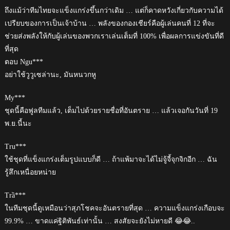
ถึงแม้ว่าทีมไทยจะแข็งแกร่งขึ้นกว่าเดิม … แต่ก็คาดหวังเกี่ยวกับความได้
เปรียบของการเป็นเจ้าบ้าน … พลังของกองเชียร์คือผู้เล่นคนที่ 12 ที่จะ
ช่วยส่งพลังให้กับผู้เล่นของพวกเราเล่นเต็มที่ 100% เพื่อผลการแข่งขันที่ดี
ที่สุด
ตอบ Ngu***
อย่าใช้วูวูเซล่านะ, มันหนวกหู
My***
ชุดนี้คือฟูลทีมแล้ว, เต็มไปด้วยรายชื่อที่อันตราย … แล้วเจอกันวันที่ 19
พ.ย.นี้นะ
Tru***
ใช้ชุดที่แข็งแกร่งเต็มรูปแบบก็ดี … ถ้าแพ้มาจะได้ไม่จู้จี้จุกจิกอีก … ฉัน
รู้สึกเหนื่อยหน่าย
Trầ***
ในทีมชุดนี้ดูเหมือนว่าสุภโชคจะอันตรายที่สุด … ความแข็งแกร่งเกือบจะ
99.9% … ขาดแค่ฐิติพันธ์เท่านั้น … สงสัยจะยังไม่หายดี 😂😂..