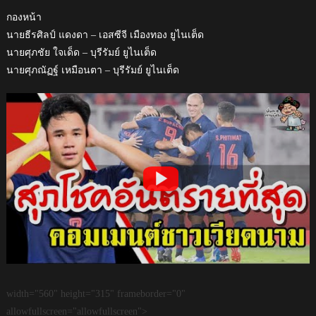
กองหน้า
นายธีรศิลป์ แดงดา – เอสซีจี เมืองทอง ยูไนเต็ด
นายศุภชัย ใจเด็ด – บุรีรัมย์ ยูไนเต็ด
นายศุภณัฏฐ์ เหมือนตา – บุรีรัมย์ ยูไนเต็ด
width="560" height="315" frameborder="0"
allowfullscreen="allowfullscreen">