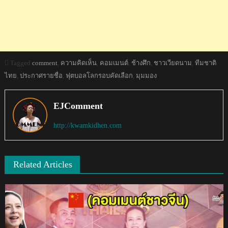
Tagged
comment
,
ความคิดเห็น
,
คอมเมนต์
,
ช้างศึก
,
ชาวเวียดนาม
,
ทีมชาติ
ไทย
,
ประกาศรายชื่อ
,
ฟุตบอลโลกรอบคัดเลือก
,
มุมมอง
EJComment
http://kwamkidhen.com
Related Articles