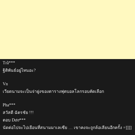
Trầ***
ฐิติพันธ์อยู่ไหนอะ?
Vn
เวียดนามจะเป็นจ่าฝูงของตารางฟุตบอลโลกรอบคัดเลือก
Pha***
สวัสดี ฉัตรชัย !!!
ตอบ Dươ***
นัดต่อไปจะไปเยือนที่สนามมาเลเซีย … เขาคงจะถูกล้อเลียนอีกครั้ง =]]]]