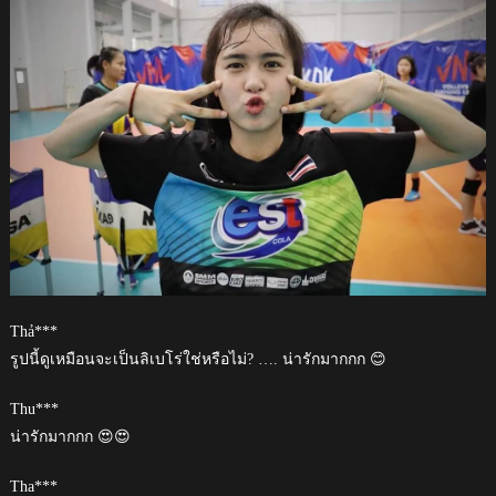
Thả***
รูปนี้ดูเหมือนจะเป็นลิเบโร่ใช่หรือไม่? …. น่ารักมากกก 😊
Thu***
น่ารักมากกก 😍😍
Tha***