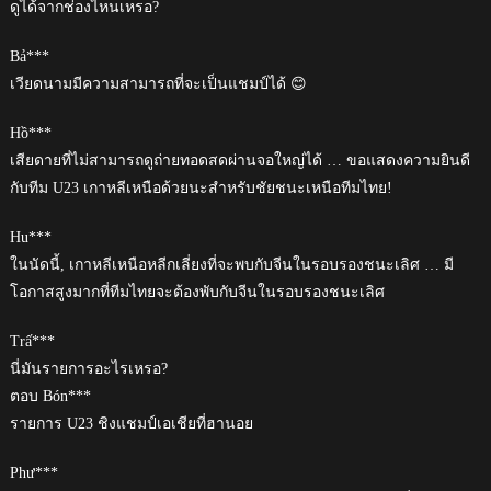
ดูได้จากช่องไหนเหรอ?
Bả***
เวียดนามมีความสามารถที่จะเป็นแชมป์ได้ 😊
Hồ***
เสียดายที่ไม่สามารถดูถ่ายทอดสดผ่านจอใหญ่ได้ … ขอแสดงความยินดี
กับทีม U23 เกาหลีเหนือด้วยนะสำหรับชัยชนะเหนือทีมไทย!
Hu***
ในนัดนี้, เกาหลีเหนือหลีกเลี่ยงที่จะพบกับจีนในรอบรองชนะเลิศ … มี
โอกาสสูงมากที่ทีมไทยจะต้องพับกับจีนในรอบรองชนะเลิศ
Trấ***
นี่มันรายการอะไรเหรอ?
ตอบ Bón***
รายการ U23 ชิงแชมป์เอเชียที่ฮานอย
Phư***