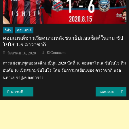
กีฬา
คอมเมนต์
คอมเมนต์ชาวเวียดนามหลังชนาธิปแอสซิสต์ในเกม ซัป
โปโร 1-6 คาวาซากิ
Author
Posted
EJComment
สิงหาคม 16, 2020
on
การแข่งขันฟุตบอลเจลีก1 ญี่ปุ่น 2020 นัดที่ 10 คอนซาโดเล ซัปโปโร ทีม
อันดับ 10 เปิดสนามซัปโปโร โดม รับการมาเยือนของ คาวาซากิ ฟรอ
นทาเล จ่าฝูงของตาราง
แนะแนว
ความคิดเห็นชาวญี่ปุ่นเกี่ยวกับชนาธิปและฐิติพันธ์ในนัดที่โออิตะ 2-1 ซัปโปโร
คอมเมนต์ชาวเกาหลีใต้หลังรายการดังจับหอยมือเสือมาปรุงเป็นอาหาร
เรื่อง