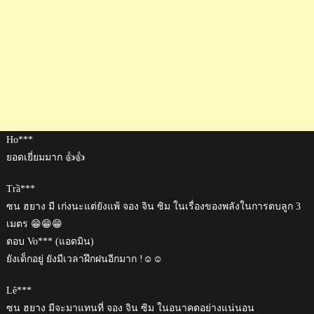
Ho***
ยอดเยี่ยมมาก 👍👍
Trầ***
ซน ฮยาง มี เก่งนะแต่ยังแพ้ จอง จิน ซิม ในเรื่องของพลังในการตบลูก 3
เมตร 😁😁😁
ตอบ Vo*** (แอดมิน)
ยังเด็กอยู่ ยังมีเวลาฝึกฝนอีกมาก !☺️☺️
Lê***
ซน ฮยาง มีจะมาแทนที่ จอง จิน ซิม ในอนาคตอย่างแน่นอน