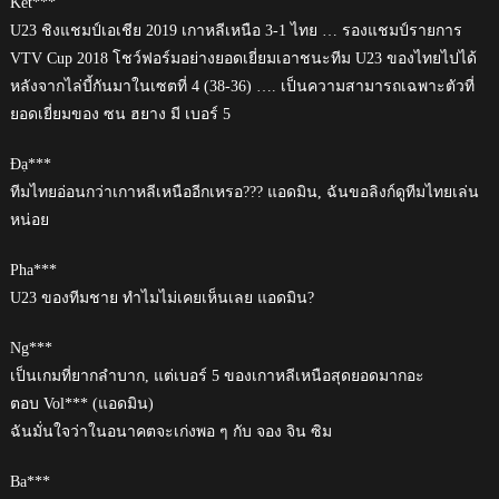
Kết***
U23 ชิงแชมป์เอเชีย 2019 เกาหลีเหนือ 3-1 ไทย … รองแชมป์รายการ
VTV Cup 2018 โชว์ฟอร์มอย่างยอดเยี่ยมเอาชนะทีม U23 ของไทยไปได้
หลังจากไล่บี้กันมาในเซตที่ 4 (38-36) …. เป็นความสามารถเฉพาะตัวที่
ยอดเยี่ยมของ ซน ฮยาง มี เบอร์ 5
Đạ***
ทีมไทยอ่อนกว่าเกาหลีเหนืออีกเหรอ??? แอดมิน, ฉันขอลิงก์ดูทีมไทยเล่น
หน่อย
Pha***
U23 ของทีมชาย ทำไมไม่เคยเห็นเลย แอดมิน?
Ng***
เป็นเกมที่ยากลำบาก, แต่เบอร์ 5 ของเกาหลีเหนือสุดยอดมากอะ
ตอบ Vol*** (แอดมิน)
ฉันมั่นใจว่าในอนาคตจะเก่งพอ ๆ กับ จอง จิน ซิม
Ba***