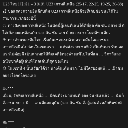
U23 ไทย 🇹🇭 1 – 3 🇰🇵 U23 เกาหลีเหนือ (25-17, 22-25, 19-25, 36-38)
🍒 ขอแสดงความยินดีกับทีม U23 เกาหลีเหนือด้วยที่เก็บชัยชนะได้ใน
รายการแรกของปีนี้
🍊 ทางฝั่งของเกาหลีเหนือ ในนัดนี้ผู้เล่นที่เล่นได้ดีที่สุด คือ ซน ฮยาง มี ตี
ได้เกือบจะเหมือนกับ จอง จิน ซิม เลย ด้วยการกระโดดตีขาเดียว
🥦 ทางด้านของทีมไทย เริ่มต้นเซตแรกด้วยความมั่นใจเอาชนะ
เกาหลีเหนือไปก่อนในเซตแรก … แต่หลังจากเซตที่ 2 เป็นต้นมา รับบอล
แรกไม่ค่อยดี เป็นสาเหตุให้ทีมเจดีย์ทองพ่ายแพ้ไปในที่สุด … วิภาวีและ
ธนัชชาคือผู้เล่นที่โดดเด่นที่สุดของไทย
🍋 ในเซตที่ 4 นั้นเรียกได้ว่า น่าเต้นเต้นมาก, ไม่มีใครยอมแพ้ … เฝ้าชม
อย่างใจจดใจจ่อเลย
Ho***
เยี่ยม, รักทีมเกาหลีเหนือ … มีคนที่จะมาแทนที่ จอง จิน ซิม แล้ว … นั่นก็
คือ ซน ฮยาง มี … เล่นดีและดุดัน (จอง จิน ซิม คือผู้เล่นตัวหลักทีมชาติ
เกาหลีเหนือ)
Bic***