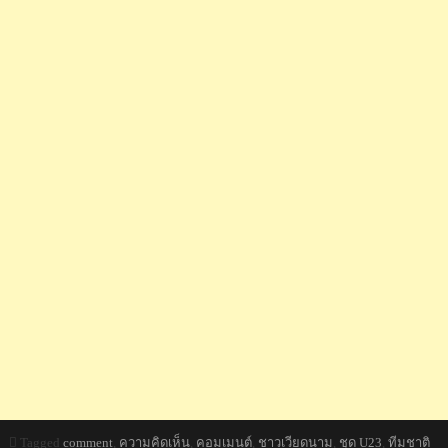
Tagged
comment
,
ความคิดเห็น
,
คอมเมนต์
,
ชาวเวียดนาม
,
ชุด U23
,
ทีมชาติ