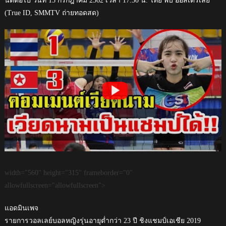
นัดต่อไป วันที่ 15 กรกฎาคม 2562 เวลา 17.30 น. ไทย พบ ออสเตรเลีย
(True ID, SMMTV ถ่ายทอดสด)
width="560" height="315" frameborder="0"
allowfullscreen="allowfullscreen">
แอดมินเพจ
รายการวอลเลย์บอลหญิงรุ่นอายุต่ำกว่า 23 ปี ชิงแชมป์เอเชีย 2019