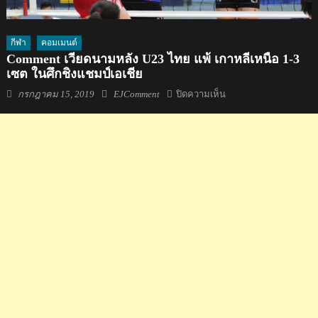
กีฬา
คอมเมนต์
Comment เวียดนามหลัง U23 ไทย แพ้ เกาหลีเหนือ 1-3
เซต ในศึกชิงแชมป์เอเชีย
Posted
Author
บน
กรกฎาคม 15, 2019
EJComment
ปิดความเห็น
on
Comment
เวียดนาม
หลัง
U23
ไทย
แพ้
เกาหลีเหนือ
1-
3
เซต
ใน
ศึก
ชิง