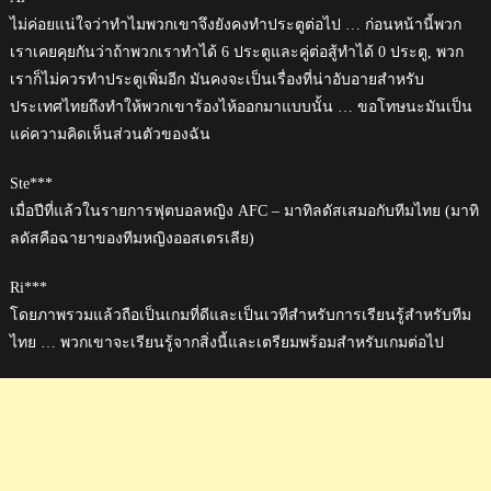
ไม่ค่อยแน่ใจว่าทำไมพวกเขาจึงยังคงทำประตูต่อไป … ก่อนหน้านี้พวก
เราเคยคุยกันว่าถ้าพวกเราทำได้ 6 ประตูและคู่ต่อสู้ทำได้ 0 ประตู, พวก
เราก็ไม่ควรทำประตูเพิ่มอีก มันคงจะเป็นเรื่องที่น่าอับอายสำหรับ
ประเทศไทยถึงทำให้พวกเขาร้องไห้ออกมาแบบนั้น … ขอโทษนะมันเป็น
แค่ความคิดเห็นส่วนตัวของฉัน
Ste***
เมื่อปีที่แล้วในรายการฟุตบอลหญิง AFC – มาทิลดัสเสมอกับทีมไทย (มาทิ
ลดัสคือฉายาของทีมหญิงออสเตรเลีย)
Ri***
โดยภาพรวมแล้วถือเป็นเกมที่ดีและเป็นเวทีสำหรับการเรียนรู้สำหรับทีม
ไทย … พวกเขาจะเรียนรู้จากสิ่งนี้และเตรียมพร้อมสำหรับเกมต่อไป