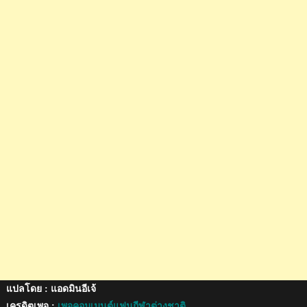
แปลโดย : แอดมินอีเจ้
เครดิตเพจ :
เพจคอมเมนต์แฟนกีฬาต่างชาติ