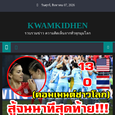
Skip
วันศุกร์, สิงหาคม 07, 2026
to
content
KWAMKIDHEN
รวบรวมข่าว ความคิดเห็นจากทั่วทุกมุมโลก