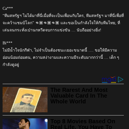
Ca***
“ทีมสหรัฐฯ ไม่ได้มาที่นี่เมื่อที่จะเป็นเพื่อนกับใคร, ทีมสหรัฐฯ มาที่นี่เพื่อที่
จะคว้าแชมป์โลก” 👊🏽👊🏽👊🏽 และขอเป็นกำลังใจให้กับทีมไทย, ที่
เล่นจนกระทั่งเป่านกหวีดจบการแข่งขัน … นับถืออย่างยิ่ง!
Bi***
ไม่มีน้ำใจนักกีฬา, ไม่จำเป็นต้องชนะเยอะขนาดนี้ …. ขอให้มีความ
อ่อนน้อมถ่อมตน, ความสง่างามและความมีระดับมากกว่านี้ … เด็ก ๆ
กำลังดูอยู่