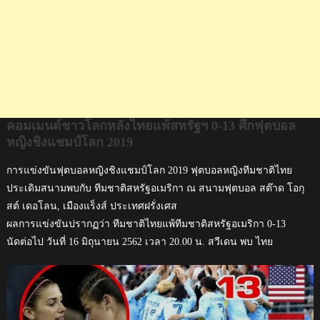
หญิง
ชิง
แชมป์
โลก
2019
คอมเมนต์ชาวโลกหลังไทยแพ้สหรัฐฯ 0-13 ศึกฟุตบอล
หญิงชิงแชมป์โลก 2019
การแข่งขันฟุตบอลหญิงชิงแชมป์โลก 2019 ฟุตบอลหญิงทีมชาติไทย
ประเดิมสนามพบกับ ทีมชาติสหรัฐอเมริกา ณ สนามฟุตบอล สต๊าด โอกุ
สต์ เดอโลน, เมืองแร็งส์ ประเทศฝรั่งเศส
ผลการแข่งขันปรากฏว่า ทีมชาติไทยแพ้ทีมชาติสหรัฐอเมริกา 0-13
นัดต่อไป วันที่ 16 มิถุนายน 2562 เวลา 20.00 น. สวีเดน พบ ไทย