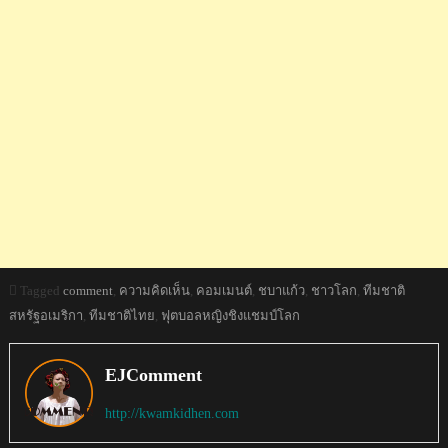
Tagged
comment
,
ความคิดเห็น
,
คอมเมนต์
,
ชบาแก้ว
,
ชาวโลก
,
ทีมชาติ
สหรัฐอเมริกา
,
ทีมชาติไทย
,
ฟุตบอลหญิงชิงแชมป์โลก
EJComment
http://kwamkidhen.com