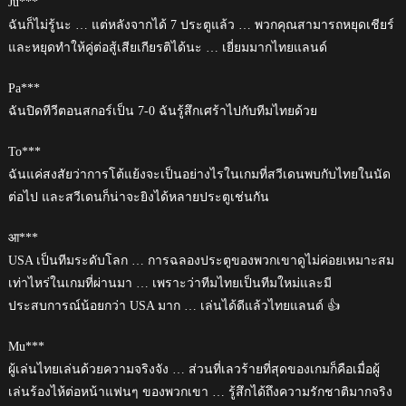
Ju***
ฉันก็ไม่รู้นะ … แต่หลังจากได้ 7 ประตูแล้ว … พวกคุณสามารถหยุดเชียร์
และหยุดทำให้คู่ต่อสู้เสียเกียรติได้นะ … เยี่ยมมากไทยแลนด์
Pa***
ฉันปิดทีวีตอนสกอร์เป็น 7-0 ฉันรู้สึกเศร้าไปกับทีมไทยด้วย
To***
ฉันแค่สงสัยว่าการโต้แย้งจะเป็นอย่างไรในเกมที่สวีเดนพบกับไทยในนัด
ต่อไป และสวีเดนก็น่าจะยิงได้หลายประตูเช่นกัน
आ***
USA เป็นทีมระดับโลก … การฉลองประตูของพวกเขาดูไม่ค่อยเหมาะสม
เท่าไหร่ในเกมที่ผ่านมา … เพราะว่าทีมไทยเป็นทีมใหม่และมี
ประสบการณ์น้อยกว่า USA มาก … เล่นได้ดีแล้วไทยแลนด์ 👍
Mu***
ผู้เล่นไทยเล่นด้วยความจริงจัง … ส่วนที่เลวร้ายที่สุดของเกมก็คือเมื่อผู้
เล่นร้องไห้ต่อหน้าแฟนๆ ของพวกเขา … รู้สึกได้ถึงความรักชาติมากจริง