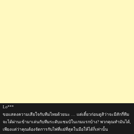
Lo***
ขอแสดงความเสียใจกับทีมไทยด้วยนะ … แต่เดี๋ยวก่อนดูสิว่าจะมีสักกี่ทีม
จะได้ผ่านเข้ามาเล่นกับทีมระดับแชมป์ในเกมแรกบ้าง? พวกคุณทำมันได้,
เพียงแต่ว่าคุณต้องจัดการกับไพ่ที่แย่ที่สุดในมือให้ได้ก็เท่านั้น