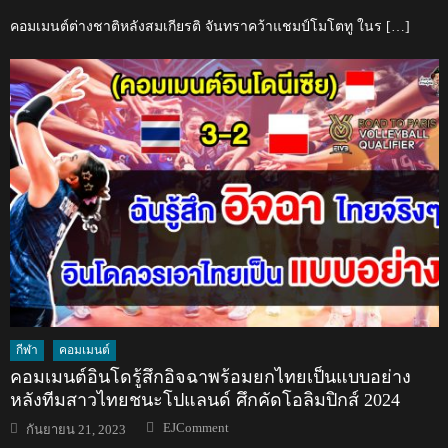
คอมเมนต์ต่างชาติหลังสมเกียรติ จันทราคว้าแชมป์โมโตทู ในร […]
กีฬา
คอมเมนต์
คอมเมนต์อินโดรู้สึกอิจฉาพร้อมยกไทยเป็นแบบอย่าง
หลังทีมสาวไทยชนะโปแลนด์ ศึกคัดโอลิมปิกส์ 2024
Author
Posted
EJComment
กันยายน 21, 2023
on