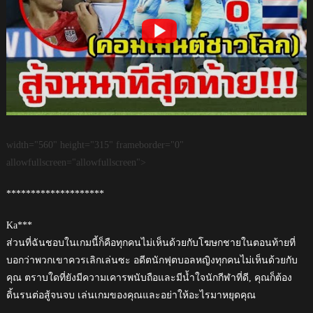
width="560" height="315" frameborder="0"
allowfullscreen="allowfullscreen">
********************
Ka***
ส่วนที่ฉันชอบในเกมนี้ก็คือทุกคนไม่เห็นด้วยกับโฆษกชายในตอนท้ายที่
บอกว่าพวกเขาควรเลิกเล่นซะ อดีตนักฟุตบอลหญิงทุกคนไม่เห็นด้วยกับ
คุณ ตราบใดที่ยังมีความเคารพนับถือและมีน้ำใจนักกีฬาที่ดี, คุณก็ต้อง
ดิ้นรนต่อสู้จนจบ เล่นเกมของคุณและอย่าให้อะไรมาหยุดคุณ