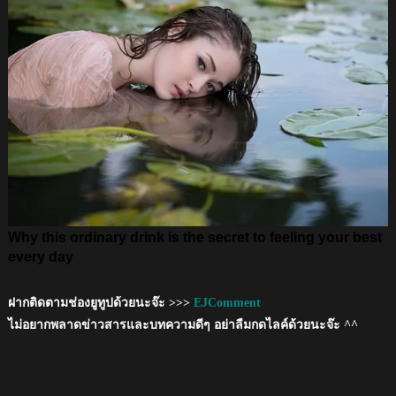
ฝากติดตามช่องยูทูปด้วยนะจ๊ะ >>>
EJComment
ไม่อยากพลาดข่าวสารและบทความดีๆ อย่าลืมกดไลค์ด้วยนะจ๊ะ ^^