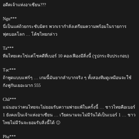
อดีตเจ้าแห่งอาเซียน???
Ngu***
นี่เป็นแค่ถ้วยกระชับมิตร พวกเรากำลังเตรียมความพร้อมในรายการ
ฟุตบอลโลก … โค้ชไทยกล่าว
Ta***
ทีมไทยเตะไข่แต่โชคดีที่เบอร์ 10 คองเฟืองมีสิ่งนี้ (รูปกระจับประกอบ)
Tạc***
ถ้าพูดแบบแฟร์ๆ … เกมนี้มันยากลำบากจริง ๆ ทั้งสองทีมดูเหมือนจะใช้
กังฟูกันเยอะมาก 555
Châ***
แน่นอนว่าคนไทยจะไม่ยอมรับความพ่ายแพ้ในครั้งนี้ … ชาวไทยคือเบอร์
1 ยังคงเป็นเจ้าแห่งอาเซียน … เวียดนามจะไม่มีวันได้เป็นเบอร์ 1 … ชาว
ไทยไม่มีวันจะยอมรับสิ่งนี้ได้ 🙂
Phạ***