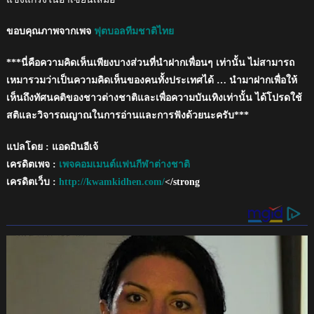
ขอบคุณภาพจากเพจ
ฟุตบอลทีมชาติไทย
***นี่คือความคิดเห็นเพียงบางส่วนที่นำฝากเพื่อนๆ เท่านั้น ไม่สามารถ
เหมารวมว่าเป็นความคิดเห็นของคนทั้งประเทศได้ … นำมาฝากเพื่อให้
เห็นถึงทัศนคติของชาวต่างชาติและเพื่อความบันเทิงเท่านั้น ได้โปรดใช้
สติและวิจารณญาณในการอ่านและการฟังด้วยนะครับ***
แปลโดย : แอดมินอีเจ้
เครดิตเพจ :
เพจคอมเมนต์แฟนกีฬาต่างชาติ
เครดิตเว็บ :
http://kwamkidhen.com/
</strong