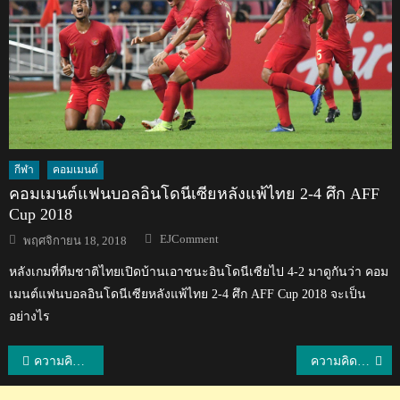
กีฬา
คอมเมนต์
คอมเมนต์แฟนบอลอินโดนีเซียหลังแพ้ไทย 2-4 ศึก AFF
Cup 2018
Author
Posted
EJComment
พฤศจิกายน 18, 2018
on
หลังเกมที่ทีมชาติไทยเปิดบ้านเอาชนะอินโดนีเซียไป 4-2 มาดูกันว่า คอม
เมนต์แฟนบอลอินโดนีเซียหลังแพ้ไทย 2-4 ศึก AFF Cup 2018 จะเป็น
อย่างไร
แนะแนว
ความคิดเห็นชาวโดมินิกันและชาวโลกหลังไทยแพ้โดมินิกัน 2-3 เซต เนชันส์ ลีก 2019
ความคิดเห็นชาวโลกหลังไบเกอร์ไทยช่วยชีวิตเด็กป่วยฝ่ารถติดส่งโรงพยาบาล
เรื่อง