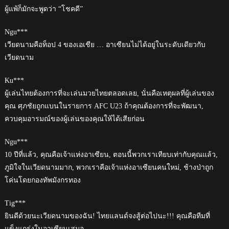
ผู้แพ้ก็มักจะพูดว่า “โชคดี”
Ngu***
เวียดนามคือท็อป 4 ของเอเชีย … อาเซียนไม่ได้อยู่ในระดับเดียวกับ
เวียดนาม
Ku***
ผู้เล่นไทยต้องการที่จะเล่นมวยไทยตลอดเลย, นั่นคือเหตุผลที่ผู้เล่นของ
คุณ ศุภชัยถูกแบนในรายการ AFC U23 ถ้าคุณต้องการที่จะพัฒนา,
ควบคุมอารมณ์ของผู้เล่นของคุณให้ได้เสียก่อน
Ngu***
10 ปีที่แล้ว, คุณคือเจ้าแห่งอาเซียน, ตอนนี้พวกเราเทียบเท่ากับคุณแล้ว,
ภูมิใจในเวียดนามมาก, พวกเราคือเจ้าแห่งอาเซียนคนใหม่, ช้างป่าถูก
โค่นโดยกองทัพมังกรทอง
Tig***
ยินดีด้วยนะเวียดนามของฉัน! ไทยแลนด์จงสู้ต่อไปนะ!!! คุณคือทีมที่
แข็งแกร่งในอาเซียนเสมอ