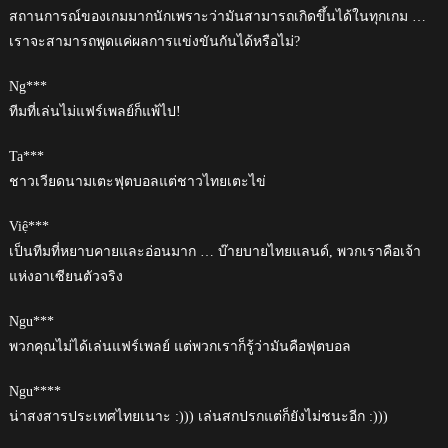
สถานการณ์ของเกมมากนักเพราะว่ามันสามารถเกิดขึ้นได้ในทุกเกม …
เราจะสามารถพูดแค่ผลการแข่งขันกันได้หรือไม่?
Ng***
ทีมที่เล่นไม่แฟร์เพลย์ก็แพ้ไป!
Ta***
ชาวเวียดนามเตะฟุตบอลแต่ชาวไทยเตะไข่
Việ***
เป็นทีมที่หยาบคายและอ่อนมาก … บ๊ายบายไทยแลนด์, พวกเราคือเจ้า
แห่งอาเซียนตัวจริง
Ngu***
พวกคุณไม่ได้เล่นแฟร์เพลย์ แต่พวกเราก็รู้ว่ามันคือฟุตบอล
Ngu****
น่าสงสารประเทศไทยเนาะ :))) เล่นสกปรกแต่ก็ยังไม่ชนะอีก :)))