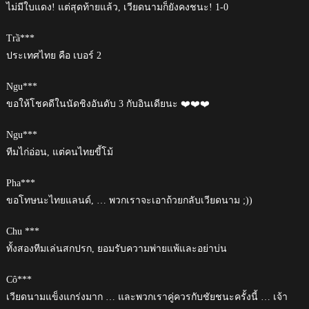
ไม่มีใบแดง! แต่สุดท้ายแล้ว, เวียดนามก็ยังคงชนะ! 1-0
Trầ***
ประเทศไทย คือ เบอร์ 2
Ngu***
ขอให้โชคดีในนัดชิงอันดับ 3 กับอินเดียนะ ❤️❤️❤️
Ngu***
ทีมไก่อ่อน, แต่คนไทยขี้โม้
Pha***
ขอโทษนะไทยแลนด์, … พวกเราจะเอาถ้วยกลับเวียดนาม ;))
Chu ***
ทั้งสองทีมเล่นสกปรก, ยอมรับความพ่ายแพ้และอย่าบ่น
Cô***
เวียดนามแข็งแกร่งมาก … และพวกเราคู่ควรกับชัยชนะครั้งนี้ … เจ้า