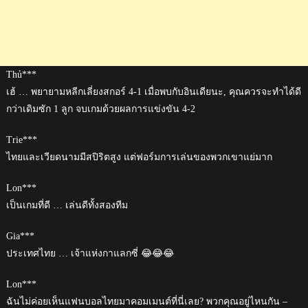
Thủ***
เฮ้ … พยายามหลีกเลี่ยงสกอร์ 4-1 เมื่อพบกับอินเดียนะ, คุณควรจะทำได้ดี
กว่าเดิมซัก 1 ลูก จบเกมด้วยผลการแข่งขัน 4-2
Trie***
ไทยและเวียดนามมีสปิริตสูง แต่ฟอร์มการเล่นของพวกเขาแย่มาก
Lon***
เป็นเกมที่ดี … เล่นดีทั้งสองทีม
Gia***
ประเทศไทย … เจ้าแห่งกาแลกซี่ 😂😂😂
Lon***
ฉันไม่ค่อยเห็นแฟนบอลไทยมาคอมเมนต์ที่นี่เลย? พวกคุณอยู่ไหนกัน –