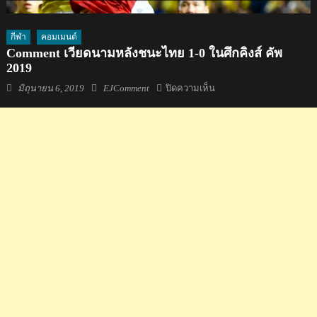
กีฬา
คอมเมนต์
Comment เวียดนามหลังชนะไทย 1-0 ในศึกคิงส์ คัพ
2019
Posted
Author
บน
มิถุนายน 6, 2019
EJComment
ปิดความเห็น
on
Comment
เวียดนาม
หลัง
ชนะ
ไทย
1-
0
ใน
ศึก
คิง
ส์
คัพ
2019