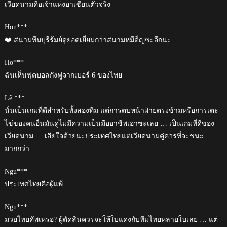
เวียดนามคือเจ้าแห่งอาเซียนตัวจริง
Hon***
❤️ สนามทีมบุรีรัมย์ดูยอดเยี่ยมกว่าสนามหมีดิ่ญซะอีกนะ
Ho***
ฉันเห็นฟุตบอลกังฟูจากเบอร์ 6 ของไทย
Lê ***
นั่นเป็นเกมที่ดีสำหรับทั้งสองทีม แต่การตบหน้าฝ่ายตรงข้ามหรือการเตะ
ไข่ของคนอื่นมันดูไม่มีความเป็นมืออาชีพเอาซะเลย … เป็นเกมที่ดีของ
เวียดนาม … เสียใจด้วยนะประเทศไทยแต่เวียดนามคู่ควรที่จะชนะ
มากกว่า
Ngu***
ประเทศไทยคือผู้แพ้
Ngu***
มวยไทยคัพเหรอ? ผู้ตัดสินควรจะให้ใบแดงกับทีมไทยหลายใบเลย … แต่