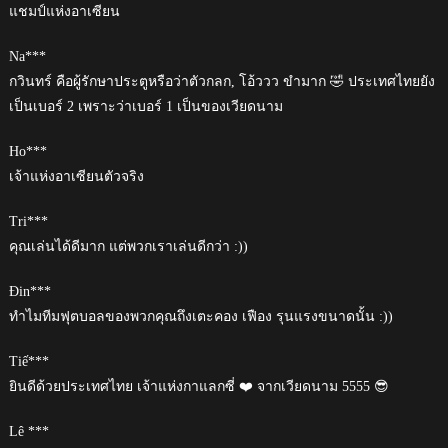
แชมป์แห่งอาเซียน
Na***
กวินทร์ คือผู้รักษาประตูหรือว่าตัวกลก, โอ้ววว ขำมาก 🤣 ประเทศไทยยัง
เป็นเบอร์ 2 เพราะว่าเบอร์ 1 เป็นของเวียดนาม
Ho***
เจ้าแห่งอาเซียนตัวจริง
Tri***
คุณเล่นได้ดีมาก แต่พวกเราเล่นดีกว่า :))
Đin***
ทำไมทีมฟุตบอลของพวกคุณถึงเตะคอง เฟือง รุนแรงขนาดนั้น :))
Tiế***
ยินดีด้วยประเทศไทย เจ้าแห่งกาแลกซี่ ❤️ จากเวียดนาม 5555 😎
Lê ***