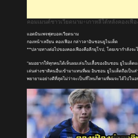
อิน
ชอน
ยูไนเต็ด
คอมเมนต์ชาวเวียดนาม+เกาหลีใต้หลังคองเฟือ
แอดมินเพจฟุตบอลเวียดนาม
กองหน้าเหงียน คองเฟือง กล่าวลาอินชอนยูไนเต็ด
**ปลายทางต่อไปของคองเฟืองคือลีกยุโรป, โดยเขากำลังจะไปท
“ผมอยากให้ทุกคนได้เห็นผมเล่นในเสื้อของอินชอน ยูไนเต็ดแต่ผม
เล่นต่างชาติคนอื่นเข้ามาแทนที่ผม อินชอน ยูไนเต็ดถือเป็น
พยายามอย่างดีที่สุดไม่ว่าจะเป็นที่ไหนก็ตามที่ผมจะได้ไปใน