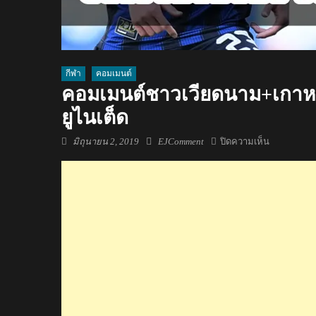
กีฬา
คอมเมนต์
คอมเมนต์ชาวเวียดนาม+เกาหล
ยูไนเต็ด
Posted
Author
บน
มิถุนายน 2, 2019
EJComment
ปิดความเห็น
on
คอม
เมน
ต์
ชาว
เวียดนาม+เก
หลังค
อง
เฟือง
อำลา
ทีม