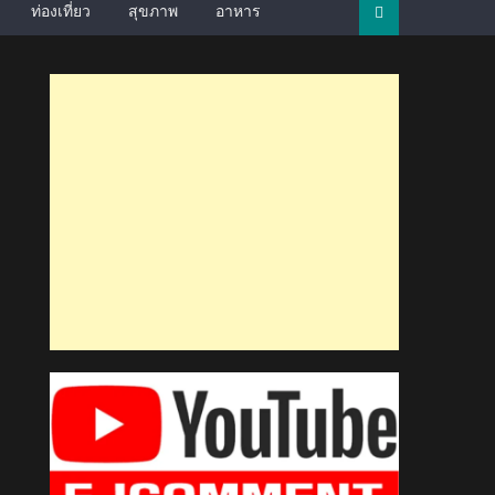
ท่องเที่ยว
สุขภาพ
อาหาร