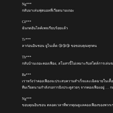
Ng***
กลับมาเล่นฟุตบอลที่เวียดนามเถอะ
Cô***
ฉันกดอันไลค์เพจเรียบร้อยแล้ว
Tr***
ลาก่อนอินชอน ยูไนเต็ด 😘😘😘 ขอขอบคุณทุกคน
Th***
กลับบ้านเถอะคองเฟือง, สโมสรนี้ไม่เหมาะกับสไตล์การเล่น
Ba***
เราหวังว่าคองเฟืองจะประสบความสำเร็จและเฉิดฉายในเสื้
ทีมเวียดนามกำลังรอการยิงประตูสวยๆ จากคองเฟืองอยู่ … กล
Ng***
ขอบคุณอินชอน ตลอดเวลาที่พวกคุณดูแลคองเฟืองของพวกเร