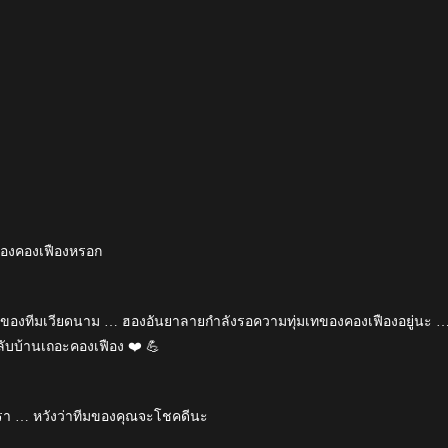
ของคองเฟืองหรอก
อของทีมเวียดนาม … ฮองอันยาลายกำลังรอความทุ่มเทของคองเฟืองอยู่นะ 
ับบ้านเถอะคองเฟือง ❤️ 💪
า … หวังว่าทีมของคุณจะโชคดีนะ