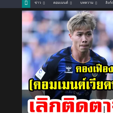
ข่าว
คอมเมนต์
บทความ
ลิงก