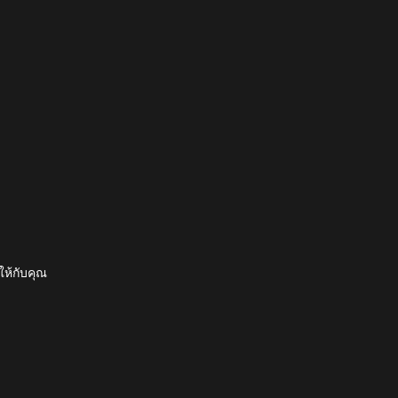
ห้กับคุณ