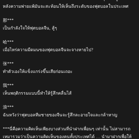
หลังความพ่ายแพ้มันจะสะท้อนให้เห็นถึงระดับของฟุตบอลในประเทศ
那***
เป็นกำลังใจให้ฟุตบอลจีน, สู้ๆ
哈***
เมื่อไหร่ความมืดมนของฟุตบอลจีนจะจางหายไป?
张***
ทำตัวเองให้แข็งแกร่งขึ้นเสียก่อนเถอะ
我***
เห็นพฤติกรรมแบบนี้ทำให้รู้สึกคลื่นไส้
浪***
ฉันหวังว่าฟุตบอลทีมชายของจีนจะรู้สึกละอายใจและกล้าหาญ
***นี่คือความคิดเห็นเพียงบางส่วนที่นำฝากเพื่อนๆ เท่านั้น ไม่สามารถ
เหมารวมว่าเป็นความคิดเห็นของคนทั้งประเทศได้ … นำมาฝากเพื่อให้