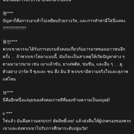
원***
ปัญหาก็คือการเอาเท้าไปเหยียบถ้วยรางวัล, และการทำท่าฉี่ใส่นี่แหละ
?????????????
동안***
พวกเขาควรจะได้รับการอบรมสั่งสอนเกี่ยวกับมารยาทของเยาวชนอีก
ครั้ง … ถ้าพวกเขาโตมาแบบนี้, มันก็จะเป็นสาเหตุให้เกิดปัญหาต่าง ๆ
ตามมามากมาย เช่น เมาแล้วขับ, ยาเสพติด, ข่มขืน, และอื่น ๆ … ดู
ตัวอย่าง ปาร์ค จี ซุงและ ซน ฮึง มิน สิ พวกเขามีความจริงใจและสุภาพ
แค่ไหน
보***
นี่คืออีกหนึ่งแง่มุมของสังคมเกาหลีที่มองข้ามความเป็นมนุษย์!
n ***
ใช่แล้ว มันคือความสกปรก! ตัดสิทธิ์เลย! แล้วส่งคืนให้ผู้ปกครองของพวก
เขาและส่งพวกเขาไปรับการศึกษาระดับปฐมวัย!