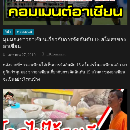
กีฬา
คอมเมนต์
มุมมองชาวอาเซียนเกี่ยวกับการจัดอันดับ 15 สโมสรของ
อาเซียน
Author
Posted
EJComment
เมษายน 27, 2019
on
หลังจากที่ชาวอาเซียนได้เห็นการจัดอันดับ 15 สโมสรในอาเซียนแล้ว มา
ดูกันว่ามุมมองชาวอาเซียนเกี่ยวกับการจัดอันดับ 15 สโมสรของอาเซียน
จะเป็นอย่างไรกันบ้าง