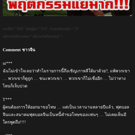
width="560" height="315" frameborder="0"
allowfullscreen="allowfullscreen">
Comment ชาวจีน
ni***
ฉันไม่เข้าใจเลยว่าทำไมรายการนี้ถึงเชิญเกาหลีใต้มาด้วย?, แพ้พวกเขา
… พวกเขาก็ดูถูก … ชนะพวกเขา … พวกเขาก็ไม่เชื่ออีก … ไม่ว่าทาง
ไหนก็เจ็บปวด
T***
ผู้คนต้องการให้ออกมาขอโทษ … แต่เป็นเวลานานหลายปีแล้ว, ฟุตบอล
จีนและสมาคมฟุตบอลจีนเป็นหนี้คำขอโทษของแฟนๆ … ไม่เคยเห็นมี
ใครพูดถึง!!!!