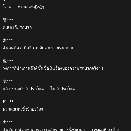
โอเค … ฟุตบอลหญิงสู้ๆ
管***
คนเกาลี, สกปรก!
木***
ฉันแค่คิดว่าทีมจีนน่าอับอายขายหน้ามาก
也***
วงการกีฬาเกาหลีใต้ขึ้นชื่อในเรื่องของความสกปรกจริงๆ !
我***
แล้วเราละ? สกปรกก็แพ้ … ไม่สกปรกก็แพ้
He***
พวกคุณมันชั่วร้ายจริงๆ
大***
ฉันคิดว่าพวกเราควรจะยกเลิกรายการนี้ซะเถอะ … เหตุผลที่อยู่เบื้อง