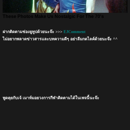
ฝากติดตามช่องยูทูปด้วยนะจ๊ะ >>>
EJComment
ไม่อยากพลาดข่าวสารและบทความดีๆ อย่าลืมกดไลค์ด้วยนะจ๊ะ ^^
พูดคุยกับเจ้ เมาท์มอยวงการกีฬาติดตามได้ในเพจนี้นะจ๊ะ