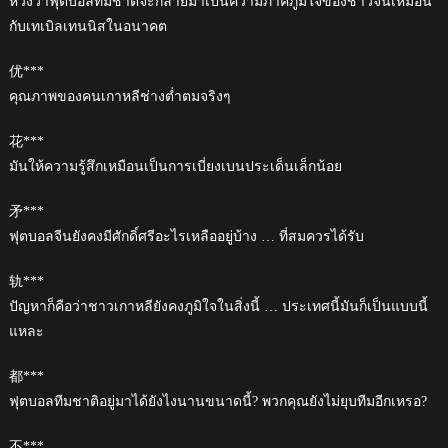
หวังว่าฟุตบอลทีมชาติจะกลายมาเป็นความภาคภูมิใจของชาวจีนเหมือน
กับเทเบิลเทนนิสในอนาคต
优***
คุณภาพของคนเกาหลีช่างต่ำตมจริงๆ
花***
มันให้ความรู้สึกเหมือนเป็นการเบี่ยงเบนประเด็นเล็กน้อย
矛***
ฟุตบอลจีนยังคงมีศักดิ์ศรีอะไรเหลืออยู่บ้าง … ที่สมควรได้รับ
轨***
ปัญหาก็คือว่าชาวเกาหลียังคงภูมิใจในสิ่งนี้ … ประเทศนี้มันก็เป็นแบบนี้
แหละ
都***
ฟุตบอลทีมชาติอยู่มาได้ยังไงนานขนาดนี้? พวกคุณยังไม่ยุบทีมอีกเหรอ?
不***