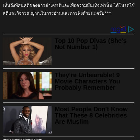
เห็นถึงทัศนคติของชาวต่างชาติและเพื่อความบันเทิงเท่านั้น ได้โปรดใช้
สติและวิจารณญาณในการอ่านและการฟังด้วยนะครับ***