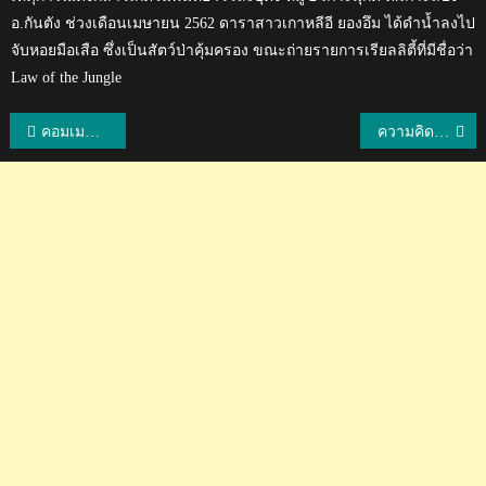
อ.กันตัง ช่วงเดือนเมษายน 2562 ดาราสาวเกาหลีอี ยองอึม ได้ดำน้ำลงไป
จับหอยมือเสือ ซึ่งเป็นสัตว์ป่าคุ้มครอง ขณะถ่ายรายการเรียลลิตี้ที่มีชื่อว่า
Law of the Jungle
แนะแนว
คอมเมนต์ญี่ปุ่นหลังซัปโปโรขาดชนาธิปในเกมเสมอมัตสึโมโตะ 0-0 ศึกเจลีก2019
ความคิดเห็นชาวโลกหลังทีมไทยชนะสวิตเซอร์แลนด์ 3-1 เซต ในศึกมองเทรอซ์ 2019
เรื่อง