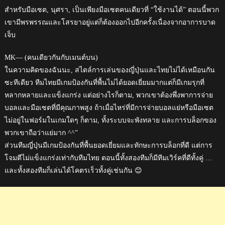
สำหรับมือเซต, นุศรา, เป็นเพียงมือเซตคนเดียวที่ “ใช้งานได้” ตอนนี้พวก
เขามีพรพรรณและโสรยาอยู่แต่ก็ต้องออกไปอีกครั้งเนื่องจากอาการบาด
เจ็บ
MK— (คนเดียวกันกับเมนต์บน)
ในความคิดของฉันนะ, สไตล์การเล่นของญี่ปุ่นและไทยไม่ได้เหมือนกัน
ซะทีเดียว ทีมไทยมีเกมป้องกันที่พื้นไม่ได้ยอดเยี่ยมมากแต่ก็มีเกมรุกที่
หลากหลายและแข็งแกร่ง แต่อย่างไรก็ตาม, พวกเขาต้องพึ่งพาการจ่าย
บอลและมือเซตที่มีคุณภาพสูง ถ้าเมื่อไหร่ที่มีการจ่ายบอลแย่หรือมือเซต
ไม่อยู่ในฟอร์มในเกมใดๆ ก็ตาม, ทั้งระบบจะพังทลาย และการบล็อกของ
พวกเขาถือว่าแย่มาก ^^”
ส่วนทีมญี่ปุ่นมีเกมป้องกันที่พื้นยอดเยี่ยมและทักษะการบล็อกที่ดี แต่การ
โจมตีไม่แข็งแกร่งเท่ากับทีมไทย ตอนนี้ทั้งสองทีมก็มีทีมเวิร์คที่ดีทั้งคู่ …
และทั้งสองทีมก็เล่นได้โคตรเร็วทั้งคู่เช่นกัน 😊