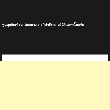
พูดคุยกับเจ้ เมาท์มอยวงการกีฬาติดตามได้ในเพจนี้นะจ๊ะ