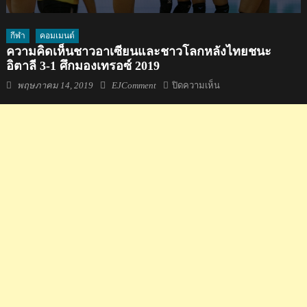
กีฬา
คอมเมนต์
ความคิดเห็นชาวอาเซียนและชาวโลกหลังไทยชนะ
อิตาลี 3-1 ศึกมองเทรอซ์ 2019
Posted
Author
บน
พฤษภาคม 14, 2019
EJComment
ปิดความเห็น
on
ความ
คิด
เห็น
ชาว
อาเซียน
และ
ชาว
โลก
หลัง
ไทย
ชนะ
อิตาลี
3-
1