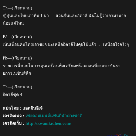
Th—(เวียดนาม)
ญี่ปุ่นและไทยเอาทีม 1 มา … ส่วนจีนและอิตาลี ฉันไม่รู้ว่าเอามามาก
น้อยแค่ไหน
Bả—(เวียดนาม)
เห็นเพื่อนคนไทยเอาชัยชนะเหนืออิตาลีไปคุยโม้แล้ว … เหนื่อยใจจริงๆ
Ph—(เวียดนาม)
รายการนี้ช่วยในการอุ่นเครื่องเพื่อเตรียมพร้อมก่อนที่จะแข่งขันรา
ยการเนชันส์ลีก
Th—(เวียดนาม)
อิตาลีชุด 4
แปลโดย : แอดมินอีเจ้
เครดิตเพจ :
เพจคอมเมนต์แฟนกีฬาต่างชาติ
เครดิตเว็บ :
http://kwamkidhen.com/