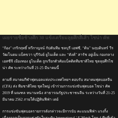
เผยรายชื่อช้างศึก 30 แข้งเตรียมลุยศึกสี่เส้า ไชน่า คัพ
“ก้อง” เกริกฤทธิ์ ทวีกาญจน์ กัปตันทีม ชลบุรี เอฟซี, “ต้น” นฤบดินทร์ วีร
วัฒโนดม แบ็คขวา บุรีรัมย์ ยูไนเต็ด และ “ตังค์” สารัช อยู่เย็น กองกลาง
เอสซีจี เมืองทอง ยูไนเต็ด ถูกเรียกตัวคัมแบ็คติดทีมชาติไทย ชุดลุยศึกไช
น่า คัพ ระหว่างวันที่ 21-25 มีนาคมนี้
ตามที่ สมาคมกีฬาฟุตบอลแห่งประเทศไทยฯ ตอบรับ สมาคมฟุตบอลจีน
(CFA) ส่ง ทีมชาติไทย ชุดใหญ่ เข้าร่วมการแข่งขันฟุตบอล ไชน่า คัพ
2019 ที่ มณฑล หนานหนิง สาธารณรัฐประชาชนจีน ระหว่างวันที่ 21-25
มีนาคม 2562 ภายใต้ปฏิทินฟีฟ่า เดย์
การแข่งขันฟุตบอลรายการดังกล่าวจะมีการนับ คะแนนฟีฟ่า แรงกิ้ง
เนื่องจากเป็นการแข่งขันในระดับ International ‘A’ Match โดย 4 ทีมที่เข้า