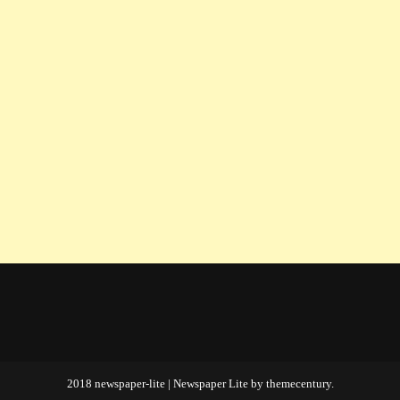
2018 newspaper-lite
|
Newspaper Lite by
themecentury
.