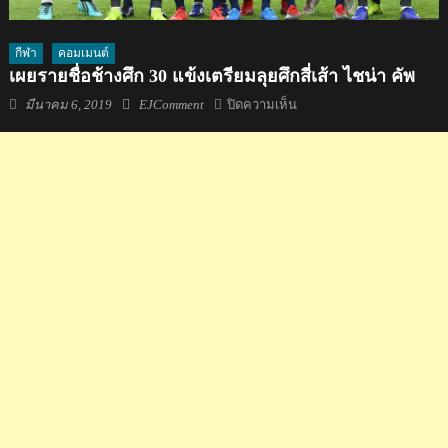
กีฬา
คอมเมนต์
เผยรายชื่อช้างศึก 30 แข้งเตรียมลุยศึกสี่เส้า ไชน่า คัพ
Posted
Author
บน
มีนาคม 6, 2019
EJComment
ปิดความเห็น
on
เผย
ราย
ชื่อ
ช้าง
ศึก
30
แข้ง
เตรียม
ลุย
ศึก
สี่
เส้า
ไช
น่า
คัพ