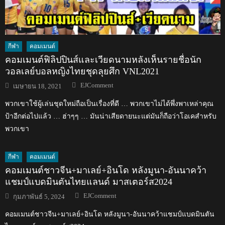
กีฬา
คอมเมนต์
คอมเมนต์ฟิลิปปินส์และเวียดนามหลังเห็นรายชื่อนัก
วอลเลย์บอลหญิงไทยชุดลุยศึก VNL2021
Author
Posted
EJComment
เมษายน 18, 2021
on
พวกเขาใช้ผู้เล่นชุดใหม่ถือเป็นเรื่องที่ดี … พวกเขาไม่ได้พึ่งพาเหล่าคุณ
ป้าอีกต่อไปแล้ว … ฮ่าๆๆ … มันน่าเสียดายนะแต่มันก็ถือว่าโอเคสำหรับ
พวกเขา
กีฬา
คอมเมนต์
คอมเมนต์ชาวจีน+มาเลย์+อินโด หลังมูนา-อันนาคว้า
แชมป์แบดมินตันไทยแลนด์ มาสเตอร์ส2024
Author
Posted
EJComment
กุมภาพันธ์ 5, 2024
on
คอมเมนต์ชาวจีน+มาเลย์+อินโด หลังมูนา-อันนาคว้าแชมป์แบดมินตัน