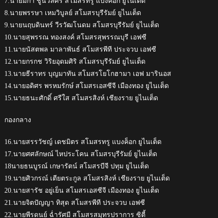
7.นายมิก้า ชูนวลศรี สโมสรทรู แบงค็อก ยูไนเต็ด
8.นายพรรษา เหมวิบูลย์ สโมสรบุรีรัมย์ ยูไนเต็ด
9.นายนฤบดินทร์ วีรวัฒโนดม สโมสรบุรีรัมย์ ยูไนเต็ด
10.นายสุพรรณ ทองสงค์ สโมสรสุพรรณบุรี เอฟซี
11.นายนัสตพล มาลาพันธ์ สโมสรพีที ประจวบ เอฟซี
12.นายกรกช วิริยอุดมศิริ สโมสรบุรีรัมย์ ยูไนเต็ด
13.นายธีราทร บุญมาทัน สโมสรโยโกฮามา เอฟ มารินอส
14.นายอดิศร พรหมรักษ์ สโมสรเอสซีจี เมืองทอง ยูไนเต็ด
15.นายธนะศักดิ์ ศรีใส สโมสรสิงห์ เชียงราย ยูไนเต็ด
กองกลาง
16.นายสรรวัชญ์ เดชมิตร สโมสรทรู แบงค็อก ยูไนเต็ด
17.นายศศลักษณ์ ไหประโคน สโมสรบุรีรัมย์ ยูไนเต็ด
18นายธนบูรณ์ เกษารัตน์ สโมสรบีจี ปทุม ยูไนเต็ด
19.นายศิวกรณ์ เตียตระกูล สโมสรสิงห์ เชียงราย ยูไนเต็ด
20.นายสารัช อยู่เย็น สโมสรเอสซีจี เมืองทอง ยูไนเต็ด
21.นายจิตปัญญา ทิสุด สโมสรพีที ประจวบ เอฟซี
22.นายพีรดนย์ ฉ่ำรัศมี สโมสรสมุทรปราการ ซิตี้