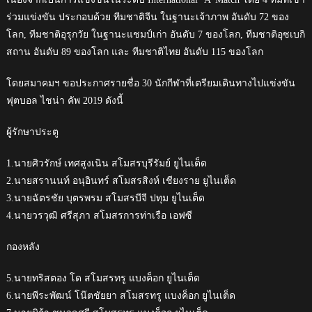
ร่วมแข่งขัน ประกอบด้วย ทีมชาติจีน ในฐานะเจ้าภาพ อันดับ 72 ของ
โลก, ทีมชาติอุรุกวัย ในฐานะแชมป์เก่า อันดับ 7 ของโลก, ทีมชาติอุซเบกิ
สถาน อันดับ 89 ของโลก และ ทีมชาติไทย อันดับ 115 ของโลก
โดยสมาคมฯ ขอประกาศรายชื่อ 30 นักกีฬาที่เตรียมเดินทางไปแข่งขัน
ฟุตบอล ไชน่า คัพ 2019 ดังนี้
ผู้รักษาประตู
1.นายศิวรักษ์ เทศสูงเนิน สโมสรบุรีรัมย์ ยูไนเต็ด
2.นายสรานนท์ อนุอินทร์ สโมสรสิงห์ เชียงราย ยูไนเต็ด
3.นายฉัตรชัย บุตรพรม สโมสรบีจี ปทุม ยูไนเต็ด
4.นายวรวุฒิ ศรีสุภา สโมสรการท่าเรือ เอฟซี
กองหลัง
5.นายทริสตอง โด สโมสรทรู แบงค็อก ยูไนเต็ด
6.นายพีระพัฒน์ โน๊ตชัยยา สโมสรทรู แบงค็อก ยูไนเต็ด