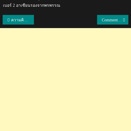
เบอร์ 2 อาเซียนรองจากพรพรรณ
แนะแนว
ความคิดเห็นชาวอินโดนีเซียหลังทราบว่าไทยใช้ผู้เล่นที่ดีที่สุดในรอบคัดเลือก AFC U23
Comment แฟนบอบเพจ AFC หลังบุรีรัมย์บุกพ่ายอูราวะ 0-3 ศึก ACL
เรื่อง