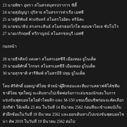
23.นายพิชา อุทรา สโมสรสมุทรปราการ ซิตี้
24.นายสุมัญญา ปุริสาย สโมสรการท่าเรือ เอฟซี
25.นายฐิติพันธ์ พ่วงจันทร์ สโมสรโออิตะ ทรินิตะ
26.นายชนาธิป สรงกระสินธ์ สโมสรฮอกไกโด คอนซาโดเล ซัปโปโร
27.นายเกริกฤทธิ์ ทวีกาญจน์ สโมสรชลบุรี เอฟซี
กองหน้า
28.นายธีรศิลป์ แดงดา สโมสรเอสซีจี เมืองทอง ยูไนเต็ด
29.นายอดิศักดิ์ ไกรษร สโมสรเอสซีจี เมืองทอง ยูไนเต็ด
30.นายสุรชาติ สารีพิมพ์ สโมสรบีจี ปทุม ยูไนเต็ด
โดย ศิริศักดิ์ ยอดญาติไทย หัวหน้าผู้ฝึกสอนและทีมงานสตาฟฟ์โค้ชทีม
ชาติไทย ชุดใหญ่ จะเดินทางไปเช็คฟอร์มการเล่นของนักเตะในการ
แข่งขันฟุตบอลโตโยต้าไทยลีก และ M-150 แชมเปี้ยนชิพก่อนจะคัดเลือก
นักกีฬา ให้เหลือ 23 คน ในวันที่ 14 มีนาคม 2562 ก่อนที่จะเข้าแคมป์เก็บ
ตัวฝึกซ้อมในวันที่ 18 มีนาคม 2562 และออกเดินทางไปแข่งขันฟุตบอลไช
น่า คัพ 2019 ในวันที่ 19 มีนาคม 2562 ต่อไป