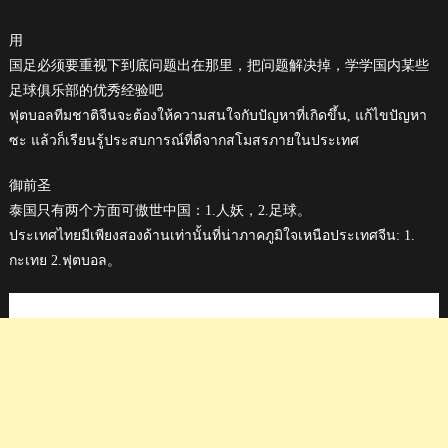
用
国足必须要重视下到底问题出在那里，把问题解决掉，学学国内某些
足球俱乐部的优秀经验吧
ฟุตบอลทีมชาติจีนจะต้องให้ความสนใจกับปัญหาที่เกิดขึ้น, แก้ไขปัญหา
ซะ แล้วก็เรียนรู้ประสบการณ์ที่ดีจากสโมสรภายในประเทศ
御前圣
泰国只有两个方面可傲世中国：1.人妖，2.足球。
ประเทศไทยมีเพียงสองด้านเท่านั้นที่น่าภาคภูมิใจเหนือประเทศจีน: 1.
กะเทย 2.ฟุตบอล。