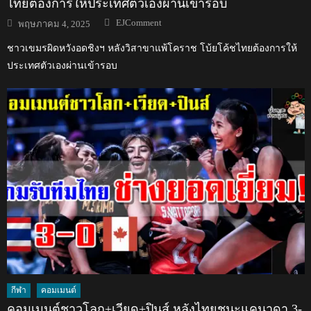
ไทยต้องการให้ประเทศตัวเองผ่านเข้ารอบ
Author
Posted
EJComment
พฤษภาคม 4, 2025
on
ชาวเขมรผิดหวังอดชิงฯ หลังวิสาขาแพ้โคราช โบ้ยโค้ชไทยต้องการให้
ประเทศตัวเองผ่านเข้ารอบ
กีฬา
คอมเมนต์
คอมเมนต์ชาวโลก+เวียด+ปินส์ หลังไทยชนะแคนาดา 3-