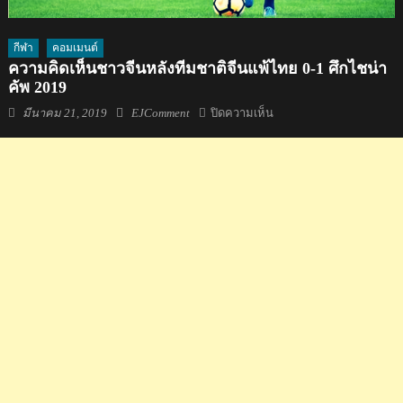
กีฬา
คอมเมนต์
ความคิดเห็นชาวจีนหลังทีมชาติจีนแพ้ไทย 0-1 ศึกไชน่า
คัพ 2019
Posted
Author
บน
มีนาคม 21, 2019
EJComment
ปิดความเห็น
on
ความ
คิด
เห็น
ชาว
จีน
หลัง
ทีม
ชาติ
จีน
แพ้
ไทย
0-
1
ศึก