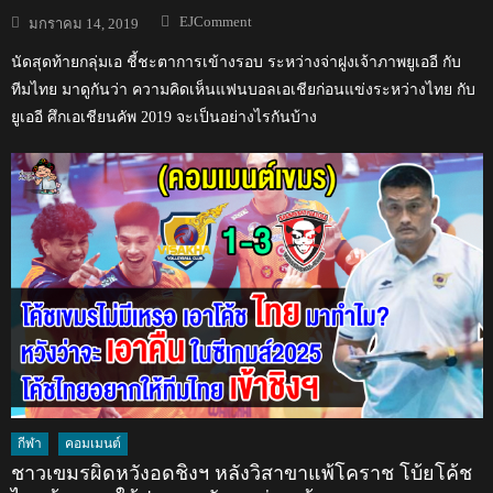
Author
Posted
EJComment
มกราคม 14, 2019
on
นัดสุดท้ายกลุ่มเอ ชี้ชะตาการเข้างรอบ ระหว่างจ่าฝูงเจ้าภาพยูเออี กับ
ทีมไทย มาดูกันว่า ความคิดเห็นแฟนบอลเอเชียก่อนแข่งระหว่างไทย กับ
ยูเออี ศึกเอเชียนคัพ 2019 จะเป็นอย่างไรกันบ้าง
กีฬา
คอมเมนต์
ชาวเขมรผิดหวังอดชิงฯ หลังวิสาขาแพ้โคราช โบ้ยโค้ช