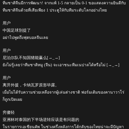
ทีมชาติจีนมีการพัฒนา! จากแพ้ 1-5 กลายเป็น 0-1 ขอแสดงความยินดีกับ
ทีมชาติจีนด้วยที่เสียเพียง 1 ประตูให้กับทีมระดับโลกอย่างไทย
用户
中国足球別提了
อย่าไปพูดถึงฟุตบอลจีนเลย
用户
尼泊尔队不知国猪能赢么[→_→]
ยังไม่รู้เลยว่าทีมชาติหมู (จีน) จะเอาชนะทีมเนปาลได้หรือไม่ [→_→]
用户
离开外援，卡纳瓦罗原形毕露。
เมื่อไม่ได้รับความช่วยเหลือจากผู้เล่นต่างชาติ ฟอร์มเดิมของคานาวาโร่
ก็ถูกเปิดเผย
穷傻轻
亚洲杯对泰国的下半场逆转应该是有问题的
ในรายการเอเชียนคัพ ในช่วงครึ่งหลังการโต้กลับของไทยน่าจะมีปัญหา