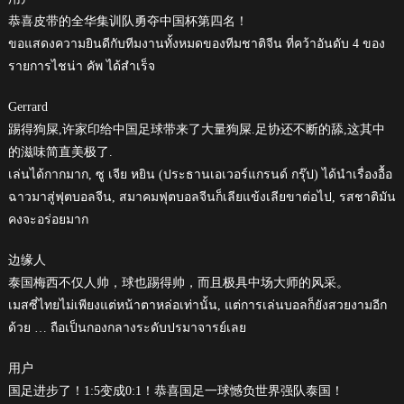
恭喜皮带的全华集训队勇夺中国杯第四名！
ขอแสดงความยินดีกับทีมงานทั้งหมดของทีมชาติจีน ที่คว้าอันดับ 4 ของ
รายการไชน่า คัพ ได้สำเร็จ
Gerrard
踢得狗屎,许家印给中国足球带来了大量狗屎.足协还不断的舔,这其中
的滋味简直美极了.
เล่นได้กากมาก, ซู เจีย หยิน (ประธานเอเวอร์แกรนด์ กรุ๊ป) ได้นำเรื่องอื้อ
ฉาวมาสู่ฟุตบอลจีน, สมาคมฟุตบอลจีนก็เลียแข้งเลียขาต่อไป, รสชาติมัน
คงจะอร่อยมาก
边缘人
泰国梅西不仅人帅，球也踢得帅，而且极具中场大师的风采。
เมสซี่ไทยไม่เพียงแต่หน้าตาหล่อเท่านั้น, แต่การเล่นบอลก็ยังสวยงามอีก
ด้วย … ถือเป็นกองกลางระดับปรมาจารย์เลย
用户
国足进步了！1:5变成0:1！恭喜国足一球憾负世界强队泰国！