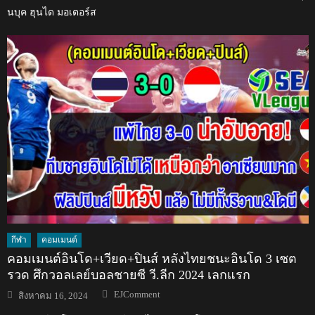
นบุค ฮุนได มอเตอร์ส
กีฬา
คอมเมนต์
คอมเมนต์อินโด+เวียด+ปินส์ หลังไทยชนะอินโด 3 เซต
รวด ศึกวอลเลย์บอลชายซี วี.ลีก 2024 เลกแรก
Author
Posted
EJComment
สิงหาคม 16, 2024
on