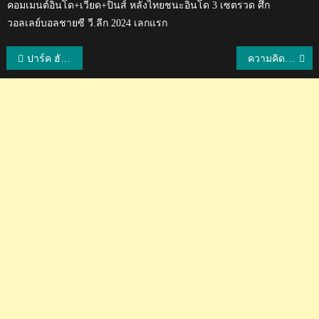
คอมเมนต์อินโด+เวียด+ปินส์ หลังไทยชนะอินโด 3 เซตรวด ศึก
วอลเลย์บอลชายซี วี.ลีก 2024 เลกแรก
แนะแนว
ปาร์ค ฮัง ซอ : ตอนนี้เวียดนามไม่ได้กลัวไทยแล้ว เป้าหมายต่อไปคือเกาหลีใต้และญี่ปุ่น
ความคิดเห็นชาวอินโดนีเซียหลังไทยประกาศรายชื่อชุดลุยศึก AFC U23
เรื่อง