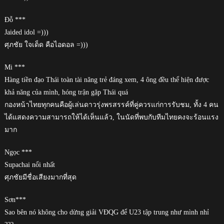
Đỗ ***
Jaided idol =)))
ศุภชัย ใจเด็ด คือไอดอล =)))
Mi ***
Hàng tiền đạo Thái toàn tài năng trẻ đáng xem, 4 ông đều thể hiện được
khả năng của mình, hóng trận gặp Thái quá
กองหน้าไทยทุกคนคือผู้เล่นดาวรุ่งพรสรรค์ที่คู่ควรแก่การรับชม, ทั้ง 4 คน
ได้แสดงความสามารถให้ได้เห็นแล้ว, ในนัดที่พบกับทีมไทยคงจะร้อนแรง
มาก
Ngọc ***
Supachai nổi nhất
ศุภชัยมีชื่อเสียงมากที่สุด
Sơn***
Sao bên nó không cho dừng giải VĐQG để U23 tập trung như mình nhỉ