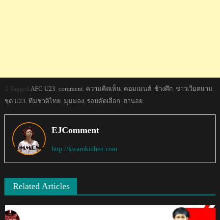
Tagged
AFC U23
,
comment
,
ความคิดเห็น
,
คอมเมนต์
,
ช้างศึก
,
ชาวเวียดนาม
,
ชุด U23
,
ทีมชาติไทย
,
มุมมอง
,
รอบคัดเลือก
,
ฮานอย
EJComment
http://kwamkidhen.com
Related Articles