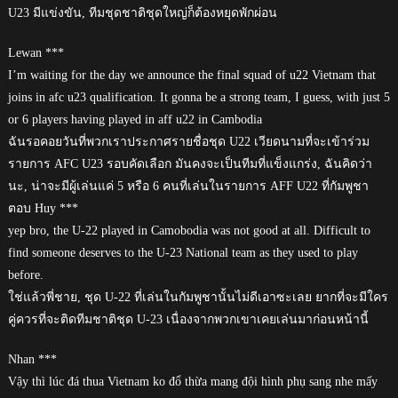
U23 มีแข่งขัน, ทีมชุดชาติชุดใหญ่ก็ต้องหยุดพักผ่อน
Lewan ***
I’m waiting for the day we announce the final squad of u22 Vietnam that
joins in afc u23 qualification. It gonna be a strong team, I guess, with just 5
or 6 players having played in aff u22 in Cambodia
ฉันรอคอยวันที่พวกเราประกาศรายชื่อชุด U22 เวียดนามที่จะเข้าร่วม
รายการ AFC U23 รอบคัดเลือก มันคงจะเป็นทีมที่แข็งแกร่ง, ฉันคิดว่า
นะ, น่าจะมีผู้เล่นแค่ 5 หรือ 6 คนที่เล่นในรายการ AFF U22 ที่กัมพูชา
ตอบ Huy ***
yep bro, the U-22 played in Camobodia was not good at all. Difficult to
find someone deserves to the U-23 National team as they used to play
before.
ใช่แล้วพี่ชาย, ชุด U-22 ที่เล่นในกัมพูชานั้นไม่ดีเอาซะเลย ยากที่จะมีใคร
คู่ควรที่จะติดทีมชาติชุด U-23 เนื่องจากพวกเขาเคยเล่นมาก่อนหน้านี้
Nhan ***
Vậy thì lúc đá thua Vietnam ko đổ thừa mang đội hình phụ sang nhe mấy