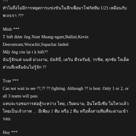
???
ทำไมถึงไม่มีการหยุดการแข่งขันในลีกเพื่อมาโฟกัสทีม U23 เหมือนกับ
พวกเรา ???
Minh ***
T biết được ông Nont Muang-ngam;Ballini;Kevin
Deeromram;Worachit;Supachai Jaided.
Mấy ông còn lại t k biết??
ฉันรู้จักแค่ นนท์ ม่วงงาม, บัลลินี่, เควิน ดีรมรัมย์, วรชิต, ศุภชัย ใจเด็ด
ส่วนที่เหลือฉันไม่รู้จัก ??
Tran ***
Can not wait to see ??,?? ?? fighting. Although ?? is host. Only 1 or 2, or
all 3 teams will pass.
แทบจะรอชมการต่อสู้ระหว่าง ไทย, เวียดนาม, อินโดนีเซีย ไม่ไหวแล้ว
ไทยเป็นเจ้าภาพ … มีเพียง 1 ทีม หรือ 2 ทีม หรือทั้งสามทีมที่จะผ่านเข้า
รอบ
Huy ***