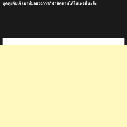
พูดคุยกับเจ้ เมาท์มอยวงการกีฬาติดตามได้ในเพจนี้นะจ๊ะ