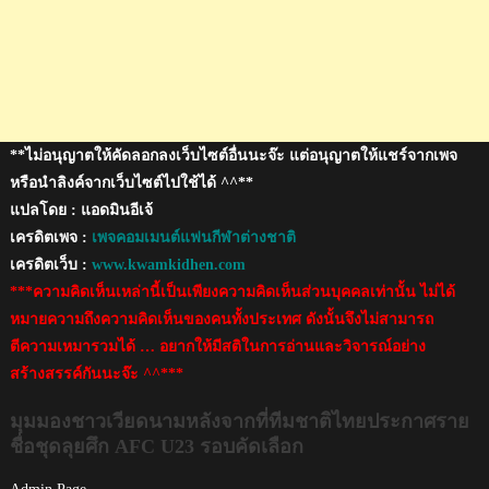
ศึก
AFC
U23
รอบ
คัด
เลือก
**ไม่อนุญาตให้คัดลอกลงเว็บไซต์อื่นนะจ๊ะ แต่อนุญาตให้แชร์จากเพจ
หรือนำลิงค์จากเว็บไซต์ไปใช้ได้ ^^**
แปลโดย : แอดมินอีเจ้
เครดิตเพจ :
เพจคอมเมนต์แฟนกีฬาต่างชาติ
เครดิตเว็บ :
www.kwamkidhen.com
***ความคิดเห็นเหล่านี้เป็นเพียงความคิดเห็นส่วนบุคคลเท่านั้น ไม่ได้
หมายความถึงความคิดเห็นของคนทั้งประเทศ ดังนั้นจึงไม่สามารถ
ตีความเหมารวมได้ … อยากให้มีสติในการอ่านและวิจารณ์อย่าง
สร้างสรรค์กันนะจ๊ะ ^^***
มุมมองชาวเวียดนามหลังจากที่ทีมชาติไทยประกาศราย
ชื่อชุดลุยศึก AFC U23 รอบคัดเลือก