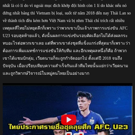
nhất là có lí do vì ngoài mục đích khớp đội hình còn 1 lí do khác nếu nó
đứng nhất bảng thì Vietnam bị loại, suốt từ năm 2018 đến nay Thái Lan so
về thành tích đều kém hơn Việt Nam và bị nhm Thái chỉ trích rất nhiều
เหตุผลที่ไทยไม่หยุดลีกก็เพราะว่าพวกเขาเป็นเจ้าภาพการแข่งขัน AFC
U23 รอบสุดท้ายแล้ว, ดังนั้นผลการแข่งขันรอบคัดเลือกไม่ได้ส่งผลกระ
ทบอะไรต่อพวกเขาเลย แต่ที่พวกเขาส่งชุดที่แข็งแกร่งที่สุดมาก็เพราะว่า
ต้องการเพิ่มแมทช์การแข่งขันให้กับทีม และอีกเหตุผลหนึ่งก็คือ ถ้าพวก
เขาได้แชมป์กลุ่ม, เวียดนามก็จะถูกกำจัดออกไป ตั้งแต่ปี 2018 จนถึง
ปัจจุบัน เมื่อเปรียบเทียบความสำเร็จกันแล้วทีมไทยนั้นแย่กว่าเวียดนาม
และถูกวิพากษ์วิจารณ์ในหมู่คนไทยเป็นอย่างมาก