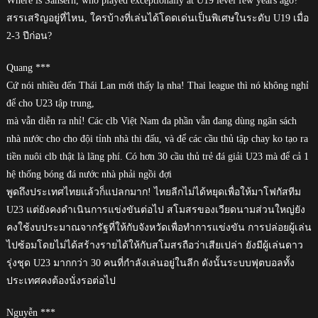
Where is Sansern, who played exceptionally at U19 level few years ago?
สรรเสริญอยู่ที่ไหน, ใครบ้างที่เล่นได้โดดเด่นเป็นพิเศษในระดับ U19 เมื่อ
2-3 ปีก่อน?
Quang ***
Cứ nói nhiều đến Thái Lan mới thấy lạ nha! Thai league thì nó không nghỉ
để cho U23 tập trung,
mà vẫn diễn ra nhỉ! Các clb Việt Nam đa phần vẫn đang dùng ngân sách
nhà nước cho cho đội tỉnh nhà thi đấu, và để các cầu thủ tập chay ko tạo ra
tiền nuôi clb thật là lãng phí. Có hơn 30 cầu thủ trẻ đá giải U23 mà để cả 1
hệ thống bóng đá nước nhà phải ngồi đợi
พูดถึงประเทศไทยแล้วก็แปลกมาก! ไทยลีกไม่ได้หยุดเพื่อให้มาโฟกัสทีม
U23 แต่ยังคงดำเนินการแข่งขันต่อไป สโมสรของเวียดนามส่วนใหญ่ยัง
คงใช้งบประมาณจากรัฐที่ให้กับจังหวัดเพื่อทำการแข่งขัน การปล่อยผู้เล่น
ไปซ้อมโดยไม่ได้สร้างรายได้ให้กับสโมสรถือว่าเสียเปล่า ยังมีผู้เล่นดาว
รุ่งชุด U23 มากกว่า 30 คนที่กำลังเล่นอยู่ในลีก ดังนั้นระบบฟุตบอลทั้ง
ประเทศคงต้องนั่งรอต่อไป
Nguyễn ***