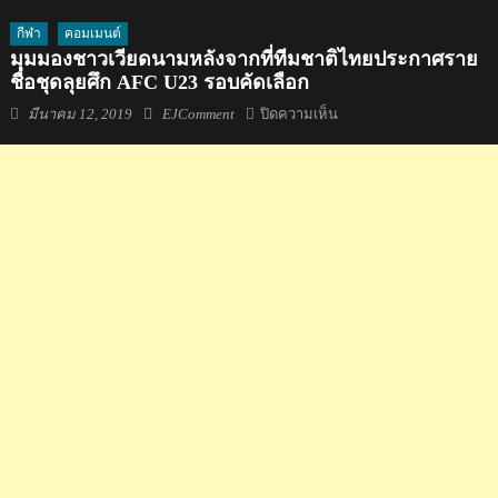
กีฬา
คอมเมนต์
มุมมองชาวเวียดนามหลังจากที่ทีมชาติไทยประกาศราย
ชื่อชุดลุยศึก AFC U23 รอบคัดเลือก
Posted
Author
บน
มีนาคม 12, 2019
EJComment
ปิดความเห็น
on
มุม
มอง
ชาว
เวียดนาม
หลัง
จาก
ที่
ทีม
ชาติ
ไทย
ประกาศ
ราย
ชื่อ
ชุด
ลุย