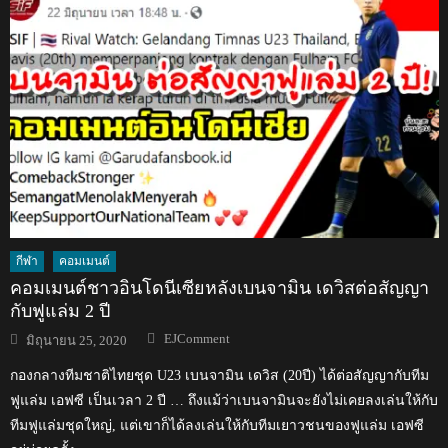
กีฬา
คอมเมนต์
คอมเมนต์ชาวอินโดนีเซียหลังเบนจามิน เดวิสต่อสัญญา
กับฟูแล่ม 2 ปี
Author
Posted
EJComment
มิถุนายน 25, 2020
on
กองกลางทีมชาติไทยชุด U23 เบนจามิน เดวิส (20ปี) ได้ต่อสัญญากับทีม
ฟูแล่ม เอฟซี เป็นเวลา 2 ปี … ถึงแม้ว่าเบนจามินจะยังไม่เคยลงเล่นให้กับ
ทีมฟูแล่มชุดใหญ่, แต่เขาก็ได้ลงเล่นให้กับทีมเยาวชนของฟูแล่ม เอฟซี