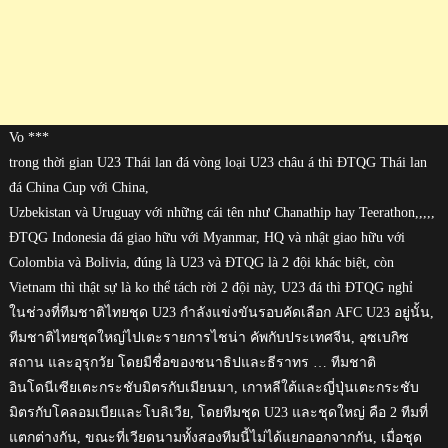
Vo ***
trong thời gian U23 Thái lan đá vòng loại U23 châu á thì ĐTQG Thái lan
đá China Cup với China,
Uzbekistan và Uruguay với những cái tên như Chanathip hay Teerathon,,,,,
ĐTQG Indonesia đá giao hữu với Myanmar, HQ và nhật giao hữu với
Colombia và Bolivia, đúng là U23 và ĐTQG là 2 đội khác biệt, còn
Vietnam thì thật sự là ko thể tách rời 2 đội này, U23 đá thì ĐTQG nghỉ
ในช่วงที่ทีมชาติไทยชุด U23 กำลังแข่งขันรอบคัดเลือก AFC U23 อยู่นั้น,
ทีมชาติไทยชุดใหญ่ไปเตะรายการไชน่า คัพกับประเทศจีน, อุซเบกิซ
สถาน และอุรุกวัย โดยมีชื่อของชนาธิปและธีราทร … ทีมชาติ
อินโดนีเซียเตะกระชับมิตรกับเมียนมา, เกาหลีใต้และญี่ปุ่นเตะกระชับ
มิตรกับโคลอมเบียและโบลิเวีย, โดยทีมชุด U23 และชุดใหญ่ คือ 2 ทีมที่
แตกต่างกัน, ขณะที่เวียดนามทั้งสองทีมนี้ไม่ได้แยกออกจากกัน, เมื่อชุด