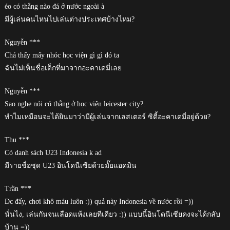
éo có thằng nào đá ở nước ngoài à
มีผู้เล่นคนไหนไปเล่นต่างประเทศบ้างไหม?
Nguyễn ***
Chả thấy mấy nhóc học viện gì gì đó ta
ฉันไม่เห็นชื่อเด็กที่มาจากอะคาเดมี่เลย
Nguyễn ***
Sao nghe nói có thằng ở học viện leicester city?.
ทำไมเหมือนจะได้ยินมาว่ามีผู้เล่นจากเลสเตอร์ ซิตี้อะคาเดมี่อยู่ด้วย?
Thu ***
Có danh sách U23 Indonesia k ad
มีรายชื่อชุด U23 อินโดนีเซียด้วยมั๊ยแอดมิน
Trần ***
Đc đấy, chơi khô máu luôn :)) quả này Indonesia về nước rồi =))
นั่นไง, เล่นกันจนเลือดแห้งเลยทีเดียว :)) แบบนี้อินโดนีเซียคงจะได้กลับ
บ้าน =))