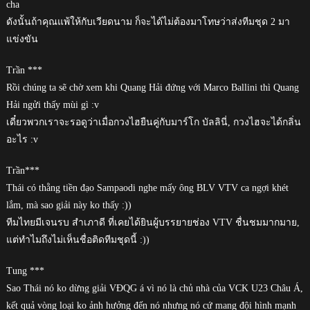
cha
ดังนั้นถ้าคุณแพ้ให้กับเวียดนาม ก็จะได้ไม่ต้องมาโทษว่าส่งทีมชุด 2 มา
แข่งขัน
Trần ***
Rồi chúng ta sẽ chờ xem khi Quang Hải đứng với Marco Ballini thì Quang
Hải ngửi thấy mùi gì :v
เดี๋ยวพวกเราจะรอดูว่าเมื่อกวงไฮยืนคู่กับมาร์โก บัลลินี่, กวงไฮจะได้กลิ่น
อะไร :v
Trần***
Thái có thằng tiền đạo Sampaodi nghe mấy ông BLV VTV ca ngợi khét
lắm, mà sao giải này ko thấy :))
ทีมไทยมีเจนรบ สำเภาดี ที่เคยได้ยินผู้บรรยายช่อง VTV ชื่นชมมากมาย,
แต่ทำไมถึงไม่เห็นชื่อติดทีมชุดนี้ :))
Tung ***
Sao Thái nó ko dừng giải VĐQG á vì nó là chủ nhà của VCK U23 Châu Á,
kết quả vòng loại ko ảnh hưởng đến nó nhưng nó cứ mang đội hình mạnh