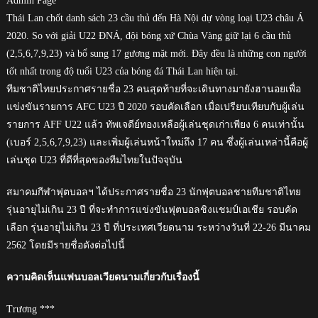
Admin Page
Thái Lan chốt danh sách 23 cầu thủ đến Hà Nội dự vòng loại U23 châu Á
2020. So với giải U22 ĐNÁ, đội bóng xứ Chùa Vàng giữ lại 6 cầu thủ
(2,5,6,7,9,23) và bổ sung 17 gương mặt mới. Đây đều là những con người
tốt nhất trong độ tuổi U23 của bóng đá Thái Lan hiện tại.
ทีมชาติไทยประกาศรายชื่อ 23 คนสุดท้ายที่จะเดินทางมายังฮานอยเพื่อ
แข่งขันรายการ AFC U23 ปี 2020 รอบคัดเลือก เมื่อเปรียบเทียบกับผู้เล่น
รายการ AFF U22 แล้ว ทัพเจดีย์ทองเหลือผู้เล่นชุดเก่าเพียง 6 คนเท่านั้น
(เบอร์ 2,5,6,7,9,23) และเพิ่มผู้เล่นหน้าใหม่ถึง 17 คน ซึ่งผู้เล่นเหล่านี้คือผู้
เล่นชุด U23 ที่ดีที่สุดของทีมไทยในปัจจุบัน
สมาคมกีฬาฟุตบอลฯ ได้ประกาศรายชื่อ 23 นักฟุตบอลชายทีมชาติไทย
รุ่นอายุไม่เกิน 23 ปี ที่จะทำการแข่งขันฟุตบอลชิงแชมป์เอเชีย รอบคัด
เลือก รุ่นอายุไม่เกิน 23 ปี ที่ประเทศเวียดนาม ระหว่างวันที่ 22-26 มีนาคม
2562 โดยมีรายชื่อดังต่อไปนี้
ความคิดเห็นแฟนบอลเวียดนามเกี่ยวกับเรื่องนี้
Trương ***