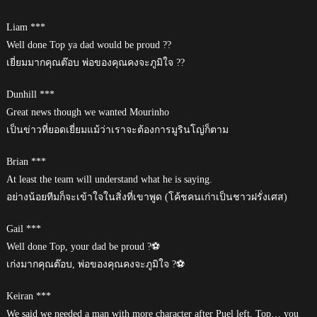
Liam ***
Well done Top ya dad would be proud ??
เยี่ยมมากคุณต๊อบ พ่อของคุณคงจะภูมิใจ ??
Dunhill ***
Great news though we wanted Mourinho
เป็นข่าวที่ยอดเยี่ยมแม้ว่าเราจะต้องการมูรินโญ่ก็ตาม
Brian ***
At least the team will understand what he is saying.
อย่างน้อยทีมก็จะเข้าใจในสิ่งที่เขาพูด (โค้ชคนเก่าเป็นชาวฝรั่งเศส)
Gail ***
Well done Top, your dad be proud ?⚽️
เก่งมากคุณต๊อบ, พ่อของคุณคงจะภูมิใจ ?⚽️
Keiran ***
We said we needed a man with more character after Puel left. Top… you