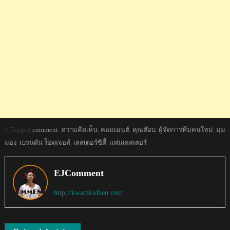
Tagged
comment
,
ความคิดเห็น
,
คอมเมนต์
,
คุณต๊อบ
,
ผู้จัดการทีมคนใหม่
,
มุม
มอง
,
เบรนดัน ร็อดเจอส์
,
เลสเตอร์ซิตี้
,
แฟนเลสเตอร์
EJComment
http://kwamkidhen.com