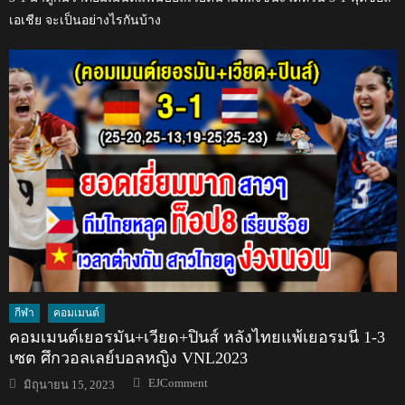
เอเชีย จะเป็นอย่างไรกันบ้าง
กีฬา
คอมเมนต์
คอมเมนต์เยอรมัน+เวียด+ปินส์ หลังไทยแพ้เยอรมนี 1-3
เซต ศึกวอลเลย์บอลหญิง VNL2023
Author
Posted
EJComment
มิถุนายน 15, 2023
on