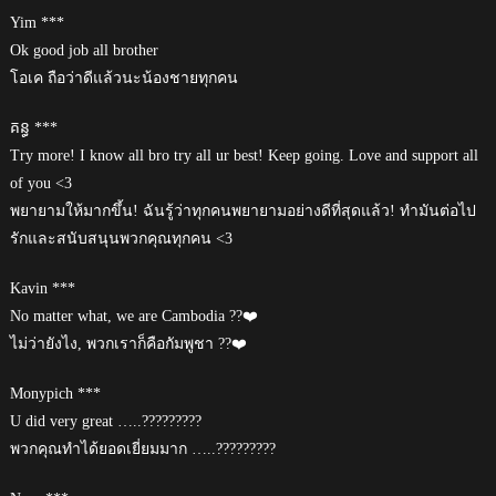
Yim ***
Ok good job all brother
โอเค ถือว่าดีแล้วนะน้องชายทุกคน
គន្ធ ***
Try more! I know all bro try all ur best! Keep going. Love and support all
of you <3
พยายามให้มากขึ้น! ฉันรู้ว่าทุกคนพยายามอย่างดีที่สุดแล้ว! ทำมันต่อไป
รักและสนับสนุนพวกคุณทุกคน <3
Kavin ***
No matter what, we are Cambodia ??❤️
ไม่ว่ายังไง, พวกเราก็คือกัมพูชา ??❤️
Monypich ***
U did very great …..?????????
พวกคุณทำได้ยอดเยี่ยมมาก …..?????????