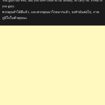
You guys did well, and you have come so far already, so carry on. Proud of
you guys.
พวกคุณทำได้ดีแล้ว, และพวกคุณมาไกลมากแล้ว, จงทำมันต่อไป, ภาค
ภูมิใจในตัวคุณนะ