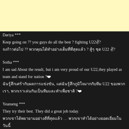
Dariya ***
Keep going on ?? you guys do all the best ? fighting U22✌?
จงก้าวต่อไป ?? พวกคุณได้ทำอย่างเต็มที่ที่สุดแล้ว ? สู้ๆ ชุด U22 ✌?
Sotha ***
I am sad About the result, but i am very proud of our U22,they played as
team and stand for nation ?❤️
ฉันรู้สึกเศร้ากับผลการแข่งขัน, แต่ฉันรู้สึกภูมิใจมากกับทีม U22 ของพวก
เรา, พวกเราเล่นกันเป็นทีมและทำเพื่อชาติ ?❤️
Yeanseng ***
They try their best. They did a great job today.
พวกเขาได้พยายามอย่างดีที่สุดแล้ว … พวกเขาทำได้อย่างยอดเยี่ยมใน
วันนี้