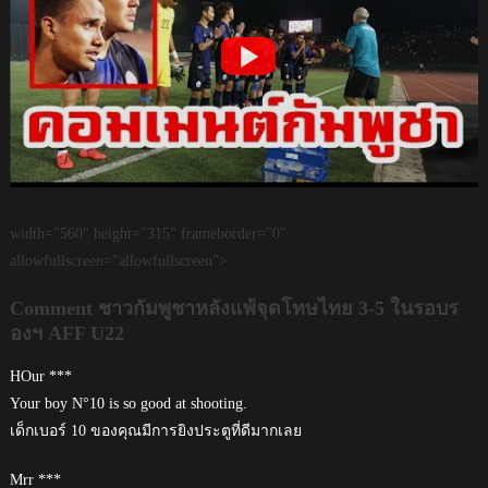
width="560" height="315" frameborder="0"
allowfullscreen="allowfullscreen">
Comment ชาวกัมพูชาหลังแพ้จุดโทษไทย 3-5 ในรอบร
องฯ AFF U22
HOur ***
Your boy N°10 is so good at shooting.
เด็กเบอร์ 10 ของคุณมีการยิงประตูที่ดีมากเลย
Mrr ***