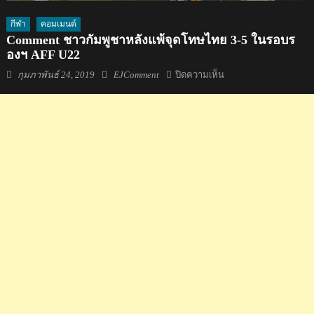
กีฬา
คอมเมนต์
Comment ชาวกัมพูชาหลังแพ้จุดโทษไทย 3-5 ในรอบร
องฯ AFF U22
Posted
Author
บน
กุมภาพันธ์ 24, 2019
EJComment
ปิดความเห็น
on
Comment
ชาว
กัมพูชา
หลัง
แพ้
จุด
โทษ
ไทย
3-
5
ใน
รอ
บร
องฯ