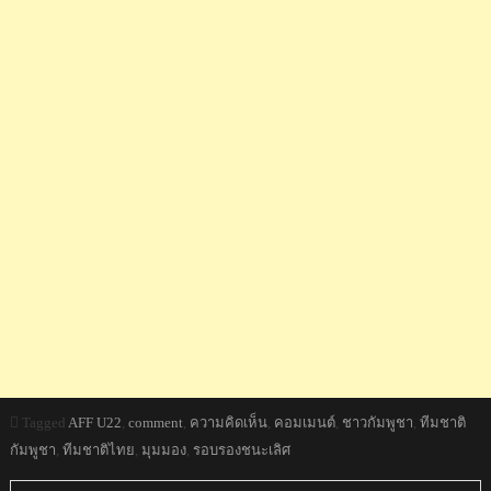
Tagged
AFF U22
,
comment
,
ความคิดเห็น
,
คอมเมนต์
,
ชาวกัมพูชา
,
ทีมชาติ
กัมพูชา
,
ทีมชาติไทย
,
มุมมอง
,
รอบรองชนะเลิศ