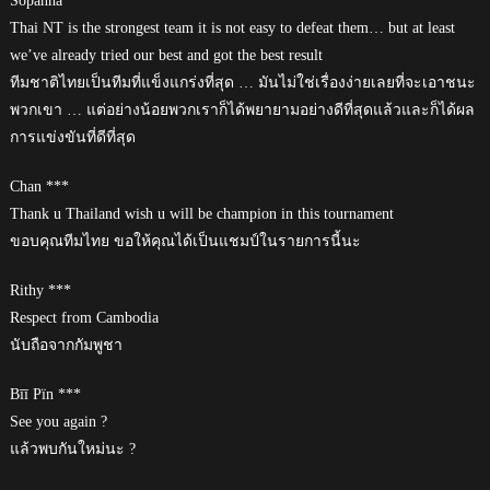
Sopanha ***
Thai NT is the strongest team it is not easy to defeat them… but at least
we’ve already tried our best and got the best result
ทีมชาติไทยเป็นทีมที่แข็งแกร่งที่สุด … มันไม่ใช่เรื่องง่ายเลยที่จะเอาชนะ
พวกเขา … แต่อย่างน้อยพวกเราก็ได้พยายามอย่างดีที่สุดแล้วและก็ได้ผล
การแข่งขันที่ดีที่สุด
Chan ***
Thank u Thailand wish u will be champion in this tournament
ขอบคุณทีมไทย ขอให้คุณได้เป็นแชมป์ในรายการนี้นะ
Rithy ***
Respect from Cambodia
นับถือจากกัมพูชา
Bīī Pïn ***
See you again ?
แล้วพบกันใหม่นะ ?