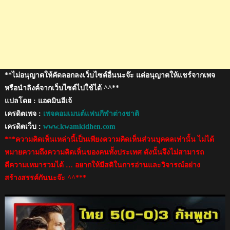
AFF
U22
**ไม่อนุญาตให้คัดลอกลงเว็บไซต์อื่นนะจ๊ะ แต่อนุญาตให้แชร์จากเพจ
หรือนำลิงค์จากเว็บไซต์ไปใช้ได้ ^^**
แปลโดย : แอดมินอีเจ้
เครดิตเพจ :
เพจคอมเมนต์แฟนกีฬาต่างชาติ
เครดิตเว็บ :
www.kwamkidhen.com
***ความคิดเห็นเหล่านี้เป็นเพียงความคิดเห็นส่วนบุคคลเท่านั้น ไม่ได้
หมายความถึงความคิดเห็นของคนทั้งประเทศ ดังนั้นจึงไม่สามารถ
ตีความเหมารวมได้ … อยากให้มีสติในการอ่านและวิจารณ์อย่าง
สร้างสรรค์กันนะจ๊ะ ^^***