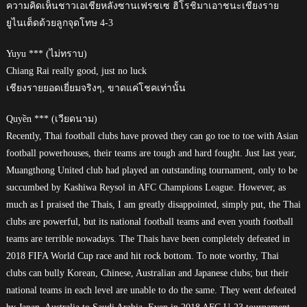
ความคิดเห็นชาวเอเชียหลังซานเฟรซเซ ฮิโรชิมาเอาชนะเชียงราย
ยูไนเต็ดด้วยลูกจุดโทษ 4-3
Yuyu *** (ไม่ทราบ)
Chiang Rai really good, just no luck
เชียงรายยอดเยี่ยมจริงๆ, ขาดแค่โชคเท่านั้น
Quyền *** (เวียดนาม)
Recently, Thai football clubs have proved they can go toe to toe with Asian
football powerhouses, their teams are tough and hard fought. Just last year,
Muangthong United club had played an outstanding tournament, only to be
succumbed by Kashiwa Reysol in AFC Champions League. However, as
much as I praised the Thais, I am greatly disappointed, simply put, the Thai
clubs are powerful, but its national football teams and even youth football
teams are terrible nowadays. The Thais have been completely defeated in
2018 FIFA World Cup race and hit rock bottom. To note worthy, Thai
clubs can bully Korean, Chinese, Australian and Japanese clubs; but their
national teams in each level are unable to do the same. They went defeated