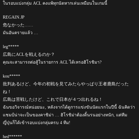
ในรอบแบ่งกลุ่ม ACL คงแพ้ทุกนัดหากเล่นเหมือนในเกมนี้
REGAIN.JP
危なかった……
มันอันตรายแล้ว …
leg*****
広島にACLを戦えるのか？
คุณจะสามารถต่อสู้ในรายการ ACL ได้เหรอฮิโรชิมา?
kou*****
批判あるけど、今年の初戦を見てみたらやっぱり王者鹿島だった
ね！
広島は苦戦したけど、これで日本が４つ出れるね！
ฉันขอวิจารณ์หน่อยนะ, หลังจากได้ดูการแข่งขันนัดแรกในปีนี้ ฉันคิดว่า
แชมป์น่าจะเป็นของคาชิม่า … ฮิโรชิม่าต้องดิ้นรนอย่างหนัก, แต่ทีม
ญี่ปุ่นก็ได้เข้ารอบแบ่งกลุ่มครบ 4 ทีม!
hed******