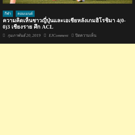
กีฬา
คอมเมนต์
ความคิดเห็นชาวญี่ปุ่นและเอเชียหลังเกมฮิโรชิมา 4(0-
0)3 เชียงราย ศึก ACL
Posted
Author
บน
กุมภาพันธ์ 20, 2019
EJComment
ปิดความเห็น
on
ความ
คิด
เห็น
ชาว
ญี่ปุ่น
และ
เอเชีย
หลัง
เกม
ฮิ
โร
ชิมา
4(0-
0)3