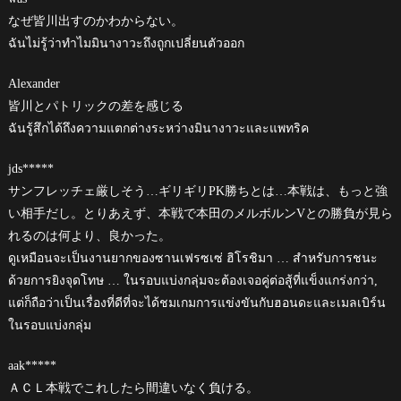
なぜ皆川出すのかわからない。
ฉันไม่รู้ว่าทำไมมินางาวะถึงถูกเปลี่ยนตัวออก
Alexander
皆川とパトリックの差を感じる
ฉันรู้สึกได้ถึงความแตกต่างระหว่างมินางาวะและแพทริค
jds*****
サンフレッチェ厳しそう…ギリギリPK勝ちとは…本戦は、もっと強
い相手だし。とりあえず、本戦で本田のメルボルンVとの勝負が見ら
れるのは何より、良かった。
ดูเหมือนจะเป็นงานยากของซานเฟรซเซ่ ฮิโรชิมา … สำหรับการชนะ
ด้วยการยิงจุดโทษ … ในรอบแบ่งกลุ่มจะต้องเจอคู่ต่อสู้ที่แข็งแกร่งกว่า,
แต่ก็ถือว่าเป็นเรื่องที่ดีที่จะได้ชมเกมการแข่งขันกับฮอนดะและเมลเบิร์น
ในรอบแบ่งกลุ่ม
aak*****
ＡＣＬ本戦でこれしたら間違いなく負ける。