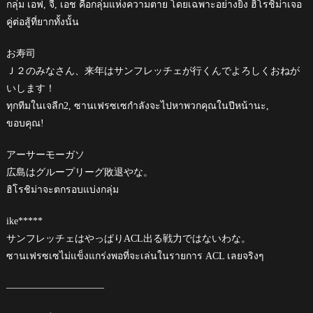
กลุ่ม เอฟ, จี, เอช คือกลุ่มแห่งความตาย โดยเฉพาะอย่างยิ่ง ฮิโรชิม่าเจอ
คู่ต่อสู้ที่ยากทั้งนั้น
お寿司
Ｊ２のみなさん、来年はサンフレッチェが行くんでよろしくおねが
いします！
ทุกทีมในเจลีก2, ซานเฟรซเซกำลังจะไปหาพวกคุณในปีหน้านะ,
ขอบคุณ!
アーサーモーガソ
広島はグループリーグ敗退やな。
ฮิโรชิม่าจะตกรอบแบ่งกลุ่ม
ike*****
サンフレッチェはやっぱりACL出る戦力ではないわな。
ซานเฟรซเซไม่แข็งแกร่งพอที่จะเล่นในรายการ ACL เลยจริงๆ
——————————