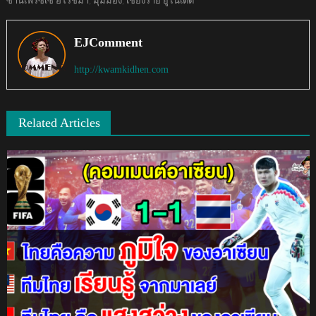
ซานเฟรซเซ ฮิโรชิมา
,
มุมมอง
,
เชียงราย ยูไนเต็ด
EJComment
http://kwamkidhen.com
Related Articles