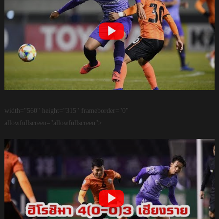
width="560" height="315" frameborder="0"
allowfullscreen="allowfullscreen">