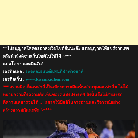
เชียงราย
ศึก
ACL
**ไม่อนุญาตให้คัดลอกลงเว็บไซต์อื่นนะจ๊ะ แต่อนุญาตให้แชร์จากเพจ
หรือนำลิงค์จากเว็บไซต์ไปใช้ได้ ^^**
แปลโดย : แอดมินอีเจ้
เครดิตเพจ :
เพจคอมเมนต์แฟนกีฬาต่างชาติ
เครดิตเว็บ :
www.kwamkidhen.com
***ความคิดเห็นเหล่านี้เป็นเพียงความคิดเห็นส่วนบุคคลเท่านั้น ไม่ได้
หมายความถึงความคิดเห็นของคนทั้งประเทศ ดังนั้นจึงไม่สามารถ
ตีความเหมารวมได้ … อยากให้มีสติในการอ่านและวิจารณ์อย่าง
สร้างสรรค์กันนะจ๊ะ ^^***