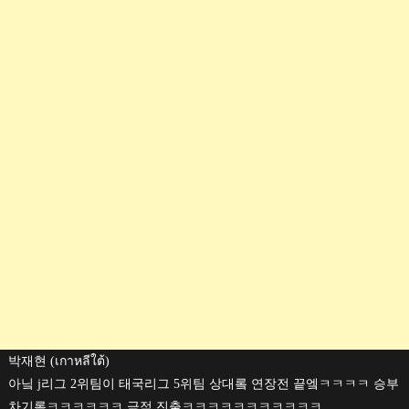
박재현 (เกาหลีใต้)
아닠 j리그 2위팀이 태국리그 5위팀 상대롴 연장전 끝엨ㅋㅋㅋㅋ 승부
차기롴ㅋㅋㅋㅋㅋㅋ 극적 진출ㅋㅋㅋㅋㅋㅋㅋㅋㅋㅋㅋ