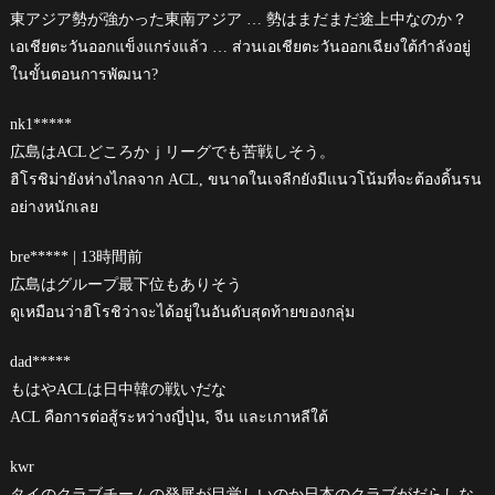
東アジア勢が強かった東南アジア … 勢はまだまだ途上中なのか？
เอเชียตะวันออกแข็งแกร่งแล้ว … ส่วนเอเชียตะวันออกเฉียงใต้กำลังอยู่
ในขั้นตอนการพัฒนา?
nk1*****
広島はACLどころかｊリーグでも苦戦しそう。
ฮิโรชิม่ายังห่างไกลจาก ACL, ขนาดในเจลีกยังมีแนวโน้มที่จะต้องดิ้นรน
อย่างหนักเลย
bre***** | 13時間前
広島はグループ最下位もありそう
ดูเหมือนว่าฮิโรชิว่าจะได้อยู่ในอันดับสุดท้ายของกลุ่ม
dad*****
もはやACLは日中韓の戦いだな
ACL คือการต่อสู้ระหว่างญี่ปุ่น, จีน และเกาหลีใต้
kwr
タイのクラブチームの発展が目覚しいのか日本のクラブがだらしな