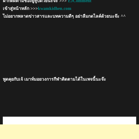
ฝากติดตามช่องยูทูปด้วยนะจ๊ะ >>>
EJComment
เข้าสู่หน้าหลัก >>>
kwamkidhen.com
ไม่อยากพลาดข่าวสารและบทความดีๆ อย่าลืมกดไลค์ด้วยนะจ๊ะ ^^
พูดคุยกับเจ้ เมาท์มอยวงการกีฬาติดตามได้ในเพจนี้นะจ๊ะ