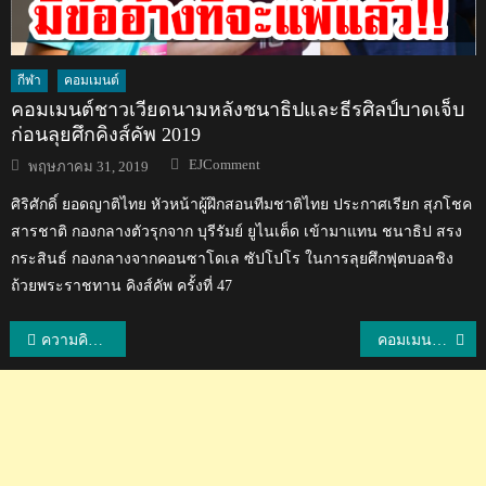
กีฬา
คอมเมนต์
คอมเมนต์ชาวเวียดนามหลังชนาธิปและธีรศิลป์บาดเจ็บ
ก่อนลุยศึกคิงส์คัพ 2019
Author
Posted
EJComment
พฤษภาคม 31, 2019
on
ศิริศักดิ์ ยอดญาติไทย หัวหน้าผู้ฝึกสอนทีมชาติไทย ประกาศเรียก สุภโชค
สารชาติ กองกลางตัวรุกจาก บุรีรัมย์ ยูไนเต็ด เข้ามาแทน ชนาธิป สรง
กระสินธ์ กองกลางจากคอนซาโดเล ซัปโปโร ในการลุยศึกฟุตบอลชิง
ถ้วยพระราชทาน คิงส์คัพ ครั้งที่ 47
แนะแนว
ความคิดเห็นชาวเวียดนามเกี่ยวกับเลือง ซวน เชือง ในเกมอุ่นเครื่อง บุรีรัมย์ 1-1 นครราชสีมา
คอมเมนต์ชาวเวียดนามหลังธีราทรกล่าวถึงการตั้งเป้าฟุตบอลโลก 2022
เรื่อง