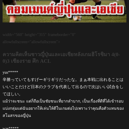
width="560" height="315" frameborder="0"
allowfullscreen="allowfullscreen">
ความคิดเห็นชาวญี่ปุ่นและเอเชียหลังเกมฮิโรชิมา 4(0-
0)3 เชียงราย ศึก ACL
yus*****
辛勝っていてもすげーギリギリだったな。まぁ本戦に出れることは
いいことだけど日本のクラブを代表して出るので次はいい試合をし
てほしい。
แม้ว่าจะชนะ แต่ก็ถือเป็นชัยชนะที่ยากลำบาก, เป็นเรื่องที่ดีที่ได้เข้ารอบ
แบ่งกลุ่มแต่ฉันอยากให้เล่นให้ดีในเกมต่อไปเพราะว่าคุณคือตัวแทนของ
สโมสรของญี่ปุ่น
was*****