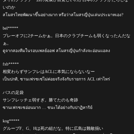
いのか
สโมสรไทยพัฒนาขึ้นอย่างมาก หรือว่าสโมสรญี่ปุ่นเล่นประมาทเอง?
bel*****
プレーオフに2チームかぁ。日本のクラブチームも弱くなったんだな
ぁ。
ดูจากสองทีมในรอบเพลย์ออฟ สโมสรญี่ปุ่นกำลังจะอ่อนแอลง
fxb*****
相変わらずサンフレはACLに本気にならないなー
เป็นปกติ, ซานเฟรซเซ่ไม่ค่อยจริงจังกับรายการ ACL เท่าไหร่
バスの足袋
サンフレッチェ弱すぎ。勝てたのも奇跡
ซานเฟรซเซอ่อนมาก … ชนะได้อย่างกับปาฏิหาริย์
kog*****
グループF、G、Hは死の組だな。特に広島は難敵揃い