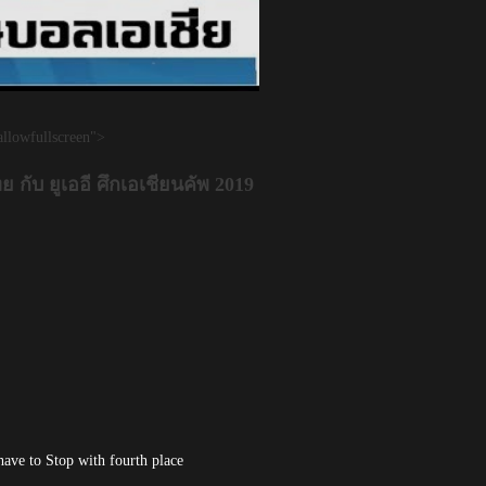
llowfullscreen">
ับ ยูเออี ศึกเอเชียนคัพ 2019
have to Stop with fourth place