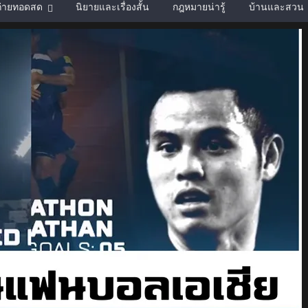
์ถ่ายทอดสด
นิยายและเรื่องสั้น
กฎหมายน่ารู้
บ้านและสวน