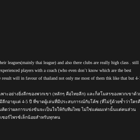
eir leagues(mainly thai league) and also there clubs are really high class . still 
xperienced players with a coach (who even don’t know which are the best
e result will in favour of thailand not only me most of them thk like that but 4-
ฉพาะอย่างยิ่งลีกของพวกเขา (หลักๆ คือไทยลีก) และก็สโมสรของพวกเขาด้ว
ีกอายุแค่ 4-5 ปี ที่ขาดผู้เล่นที่มีประสบการณ์กับโค้ช (ที่ไม่รู้ด้วยซ้ำว่าใครค
 ผมคิดว่าผลการแข่งขันจะเป็นใจให้กับทีมไทย ไม่ใช่แค่ผมเท่านั้นแต่คนส่วน
ื่องเซอร์ไพรซ์เล็กน้อยสำหรับทุกคน