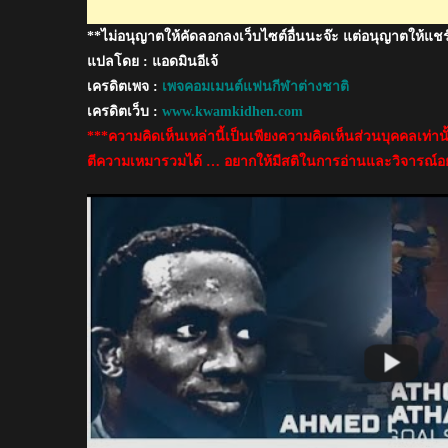
เออี
**ไม่อนุญาตให้คัดลอกลงเว็บไซต์อื่นนะจ๊ะ แต่อนุญาตให้แชร
ศึก
เอ
แปลโดย : แอดมินอีเจ้
เชีย
เครดิตเพจ :
เพจคอมเมนต์แฟนกีฬาต่างชาติ
นคัพ
เครดิตเว็บ :
www.kwamkidhen.com
2019
***ความคิดเห็นเหล่านี้เป็นเพียงความคิดเห็นส่วนบุคคลเท่า
ตีความเหมารวมได้ … อยากให้มีสติในการอ่านและวิจารณ์อย