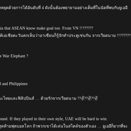
ยุดด้วยการได้อันดับที่ 4 ดังนั้นต้องพยายามอย่างเต็มที่ในนัดที่พบกับยูเออี
 Asia that ASEAN know make goal too. From VN !!??????
้เอเชียตะวันตกเห็นว่าอาเซียนก็รู้จักทำประตูเช่นกัน จากเวียดนาม !!??????
he War Elephant ?
 and Philippines
ีนะไทยและฟิลิปปินส์ … ด้วยรักจากเวียดนาม ??✌??✌??✌
round. If they played in their own style, UAE will be hard to win.
สุดท้ายฟุตบอลโลก ถ้าพวกเขาได้เล่นในสไตล์ของตัวเอง … ยูเออีก็ยากที่จะ