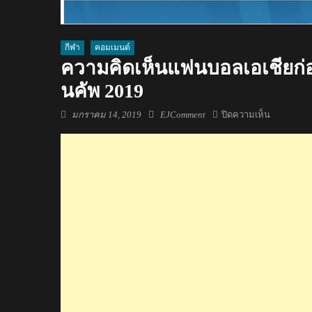
กีฬา
คอมเมนต์
ความคิดเห็นแฟนบอลเอเชียก่อน
นคัพ 2019
Posted
Author
บน
มกราคม 14, 2019
EJComment
ปิดความเห็น
on
ความ
คิด
เห็น
แฟน
บอล
เอเชีย
ก่อน
แข่ง
ระหว่าง
ไทย
กับ
ยู