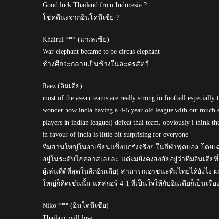
Good luck Thailand.from Indonesia ?
โชคดีนะจากอินโดนีเซีย ?
Khairul *** (มาเลเซีย)
War elephant became to be circus elephant
ช้างศึกจะกลายเป็นช้างในละครสัตว์
Raez (อินเดีย)
most of the asean teams are really strong in football especially th
wonder how india having a 4-5 year old league with out much e
players in indian leagues) defeat thai team. obviously i think th
in favour of india is little bit surprising for everyone
ทีมส่วนใหญ่ในอาเซียนแข็งแกร่งจริงๆ ในกีฬาฟุตบอล โดยเ
อยู่ในระดับไฮคลาสเลยละ แต่ผมยังคงสงสัยอยู่ว่าทีมอินเดียที่มีล
ผู้เล่นที่ดีที่สุดในลีกอินเดีย) สามารถเอาชนะทีมไทยได้ยังไง
ใหญ่ก็คิดเช่นนั้น แต่สกอร์ 4-1 ที่เป็นใจให้กับอินเดียก็เป็นเร
Niko *** (อินโดนีเซีย)
Thailand will lose.