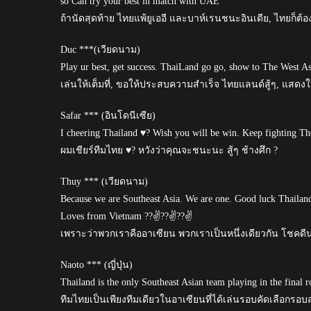
so Can try your best in match with UAE
ถ้านัดสุดท้าย ไทยแพ้ยูเออี และบาห์เรนชนะอินเดีย, ไทยก็ต้องห
Duc ***(เวียดนาม)
Play ur best, get success. ThaiLand go go, show to The West
เล่นให้เต็มที่, ขอให้ประสบความสำเร็จ ไทยแลนด์สู้ๆ, แสดงให
Safar *** (อินโดนีเซีย)
I cheering Thailand ♥? Wish you will be win. Keep fighting T
ผมเชียร์ทีมไทย ♥? หวังว่าคุณจะชนะนะ สู้ๆ ช้างศึก ?
Thuy *** (เวียดนาม)
Because we are Southeast Asia. We are one. Good luck Thailand
Loves from Vietnam ??✌??✌??✌
เพราะว่าพวกเราคืออาเซียน พวกเราเป็นหนึ่งเดียวกัน โชคด
Naoto *** (ญี่ปุ่น)
Thailand is the only Southeast Asian team playing in the final 
ทีมไทยเป็นเพียงทีมเดียวในอาเซียนที่ได้เล่นรอบคัดเลือกรอบ