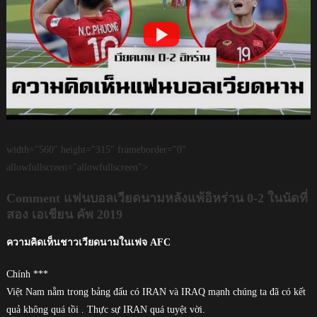
width="560" height="315" frameborder="0"
allowfullscreen="allowfullscreen">
Comment แฟนบอลเวียดนามหลังแพ้อิหร่าน 0-2 ในนัดที่
สอง เอเชียน คัพ 2019
ความคิดเห็นชาวเวียดนามในเฟจ AFC
Chính ***
Việt Nam nằm trong bảng đấu có IRAN và IRAQ mạnh chúng ta đã có kết
quả không quá tồi . Thực sự IRAN quá tuyệt vời.