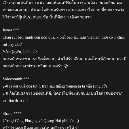
เวียดนามเล่นดีมาก แม้ว่าจะแพ้แต่สปิริตในการเล่นถือว่ายอดเยี่ยม พูด
ตามตรงเลยนะ, ฉันพอใจกับฟอร์มการเล่นของกวงไฮมาก ที่พวกเราหวัง
ไว้ว่าจะมีผู้เล่นระดับเอเชีย นั่นก็คือเขา เฉิดฉายมาก
James ***
Chân sút bên mình còn non quá, k biết bao lâu nữa Vietnam mới có 1 chân
sút hay như
Văn Quyến, buồn 🙁
กองหน้าของพวกเรายังเด็กมาก, ฉันไม่รู้ว่าอีกนานแค่ไหนที่เวียดนามจะมี
กองหน้าอย่าง ฟาน เควียต น่าเศร้า 🙁
Volevominh ***
2-0 là kết quả quá tốt r, trận sau thắng Yemen là ta vẫn rộng cửa
2-0 ถือเป็นผลการแข่งขันที่ดี, นัดต่อไปที่จะพบกับเยเมนโอกาสของพวก
เรายังเปิดกว้าง
Shane ****
Ước gì Công Phượng và Quang Hải ghi bàn :((
หวังว่า คองเฟืองและกวงไฮ จะยิงประตูได้ :((