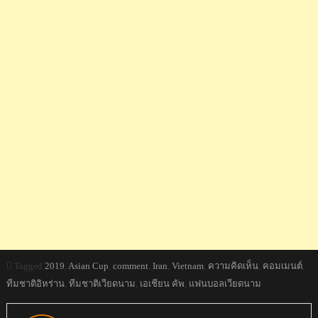
Tagged
2019
,
Asian Cup
,
comment
,
Iran
,
Vietnam
,
ความคิดเห็น
,
คอมเมนต์
,
ทีมชาติอิหร่าน
,
ทีมชาติเวียดนาม
,
เอเชียน คัพ
,
แฟนบอลเวียดนาม