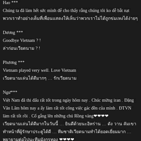
Hao ***
Chúng ta đã làm hết sức mình để cho thấy rằng chúng tôi ko dễ bắt nạt
พวกเราทำอย่างเต็มที่เพื่อนแสดงให้เห็นว่าพวกเราไม่ได้ถูกข่มเหงได้ง่ายๆ
Dương ***
Goodbye Vietnam ? !
ล่าก่อนเวียดนาม ? !
Phương ***
Vietnam played very well. Love Vietnam
เวียดนามเล่นได้ดีมากๆ … รักเวียดนาม
Ngư***
Việt Nam đã thi đấu rất tốt trong ngày hôm nay . Chúc mừng iran . Đặng
Văn Lâm hôm nay a ấy làm rất tốt công việc gác đền của mình . ĐTVN
làm rất tốt rồi . Cố gắng lên những chú Rồng vàng❤❤❤❤
เวียดนามเล่นได้ดีมากในวันนี้ … ยินดีด้วยนะอิหร่าน … ดัง วาน ลัมเขา
ทำหน้าที่ผู้รักษาประตูได้ดี … ทีมชาติเวียดนามทำได้ยอดเยี่ยมมาก …
พยายามต่อไปนะทีมมังกรทอง ❤❤❤❤