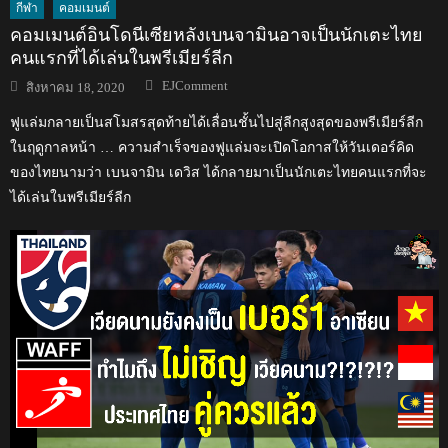
กีฬา
คอมเมนต์
คอมเมนต์อินโดนีเซียหลังเบนจามินอาจเป็นนักเตะไทย
คนแรกที่ได้เล่นในพรีเมียร์ลีก
Author
Posted
EJComment
สิงหาคม 18, 2020
on
ฟูแล่มกลายเป็นสโมสรสุดท้ายได้เลื่อนชั้นไปสู่ลีกสูงสุดของพรีเมียร์ลีก
ในฤดูกาลหน้า … ความสำเร็จของฟูแล่มจะเปิดโอกาสให้วันเดอร์คิด
ของไทยนามว่า เบนจามิน เดวิส ได้กลายมาเป็นนักเตะไทยคนแรกที่จะ
ได้เล่นในพรีเมียร์ลีก