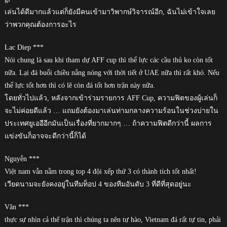
เล่นได้ดีมากแล้วแต่ก็ยังมีคนเข้ามาวิพากษ์วิจารณ์อีก, ฉันไม่เข้าใจเลย
ว่าพวกคุณต้องการอะไร
Lac Diep ***
Nói chung là sau khi tham dự AFF cup thì thể lực các cầu thủ ko còn tốt
nữa. Lại đá buổi chiều nắng nóng với thời tiết ở UAE nữa thì rất khó. Nếu
thể lực tốt hơn thì có lẽ còn đá tốt hơn trận này nữa.
โดยทั่วไปแล้ว, หลังจากเข้าร่วมรายการ AFF Cup, ความฟิตของผู้เล่นก็
จะไม่ค่อยดีแล้ว … แถมยังต้องมาเล่นท่ามกลางความร้อนในช่วงบ่ายใน
ประเทศยูเออีอีกมันเป็นเรื่องที่ยากมากๆ … ถ้าความฟิตดีกว่านี้ ผลการ
แข่งขันก็อาจจะดีกว่านี้ก็ได้
Nguyễn ***
Việt nam vẫn nằm trong top 4 đội xếp thứ 3 có thành tích tốt nhất!
เวียดนามจะยังคงอยู่ในทีมท็อป 4 ของทีมอันดับ 3 ที่ดีที่สุดอยู่นะ
Văn ***
thực sự nhìn cả thế trận thì chúng ta nên tự hào, Vietnam đá rất tự tin, phải