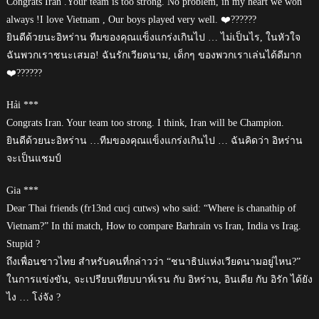
Congrats Iran .Your team is too strong. No problem, in my heart we won
always !I love Vietnam , Our boys played very well. ❤️??????
ยินดีด้วยนะอิหร่าน ทีมของคุณแข็งแกร่งเกินไป … ไม่เป็นไร, ในหัวใจ
ฉันพวกเราชนะเสมอ! ฉันรักเวียดนาม, เด็กๆ ของพวกเราเล่นได้ดีมาก
❤️??????
Hải ***
Congrats Iran. Your team too strong. I think, Iran will be Champion.
ยินดีด้วยนะอิหร่าน …ทีมของคุณแข็งแกร่งเกินไป … ฉันคิดว่า อิหร่าน
จะเป็นแชมป์
Gia ***
Dear Thai friends (fr13nd cucj cutws) who said: “Where is chanathip of
Vietnam?” In thí match, How to compare Barhrain vs Iran, India vs Irag.
Stupid ?
ถึงเพื่อนชาวไทย สำหรับคนที่กล่าวว่า “ชนาธิปแห่งเวียดนามอยู่ไหน?”
ในการแข่งขัน, จะเปรียบเทียบบาห์เรน กับ อิหร่าน, อินเดีย กับ อิรัก ได้ยัง
ไง … โง่จัง ?