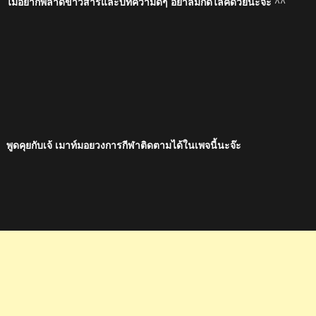
ไม่อยากพลาดข่าวสารและบทความดีๆ อย่าลืมกดไลค์ด้วยนะจ๊ะ ^^
พูดคุยกับเจ้ เมาท์มอยวงการกีฬาติดตามได้ในเพจนี้นะจ๊ะ