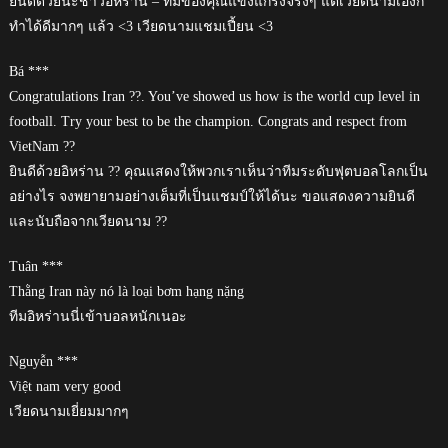
ยินดีด้วยนะชาวอิหร่าน – ทีมของคุณแข็งแกร่งจริงๆ แต่เวียดนามเองก็
ทำได้ดีมากๆ แล้ว <3 เวียดนามแชมเปี้ยน <3
Bá ***
Congratulations Iran ??. You’ve showed us how is the world cup level in
football. Try your best to be the champion. Congrats and respect from
VietNam ??
ยินดีด้วยอิหร่าน ?? คุณแสดงให้พวกเราเห็นว่าทีมระดับฟุตบอลโลกเป็น
อย่างไร จงพยายามอย่างเต็มที่เป็นแชมป์ให้ได้นะ ขอแสดงความยินดี
และนับถือจากเวียดนาม ??
Tuân ***
Thằng Iran này nó là loại bơm hạng nặng
ทีมอิหร่านนี่เข้าบอลหนักเนอะ
Nguyễn ***
Việt nam very good
เวียดนามเยี่ยมมากๆ