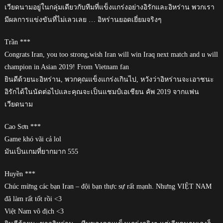
เวียดนามอยู่ในกลุ่มเดียวกับทีมที่แข็งแกร่งอย่างอิรักและอิหร่าน พวกเรา
มีผลการแข่งขันที่ไม่เลวเลย … อิหร่านยอดเยี่ยมจริงๆ
Trần ***
Congrats Iran, you too strong,wish Iran will win Iraq next match and u will
champion in Asian 2019! From Vietnam fan
ยินดีด้วยนะอิหร่าน, พวกคุณแข็งแกร่งเกินไป, หวังว่าอิหร่านจะเอาชนะ
อิรักได้ในนัดต่อไปและคุณจะเป็นแชมป์เอเชียน คัพ 2019 จากแฟน
เวียดนาม
Cao Sơn ***
Game khó vãi cả lol
มันเป็นเกมที่ยากมาก 555
Huyền ***
Chúc mừng các bạn Iran – đội bạn thực sự rất mạnh. Nhưng VIỆT NAM
đã làm rất tốt rồi <3
Việt Nam vô địch <3