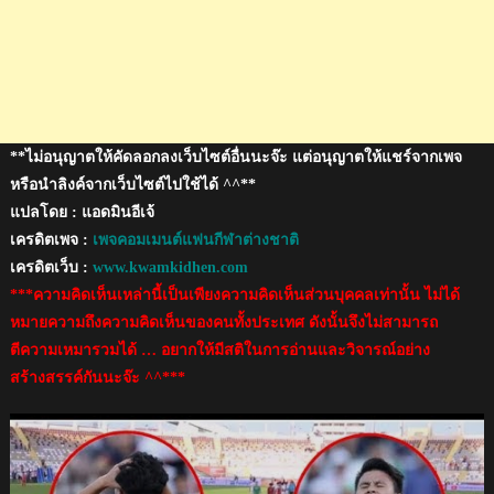
น
คัพ
2019
**ไม่อนุญาตให้คัดลอกลงเว็บไซต์อื่นนะจ๊ะ แต่อนุญาตให้แชร์จากเพจ
หรือนำลิงค์จากเว็บไซต์ไปใช้ได้ ^^**
แปลโดย : แอดมินอีเจ้
เครดิตเพจ :
เพจคอมเมนต์แฟนกีฬาต่างชาติ
เครดิตเว็บ :
www.kwamkidhen.com
***ความคิดเห็นเหล่านี้เป็นเพียงความคิดเห็นส่วนบุคคลเท่านั้น ไม่ได้
หมายความถึงความคิดเห็นของคนทั้งประเทศ ดังนั้นจึงไม่สามารถ
ตีความเหมารวมได้ … อยากให้มีสติในการอ่านและวิจารณ์อย่าง
สร้างสรรค์กันนะจ๊ะ ^^***