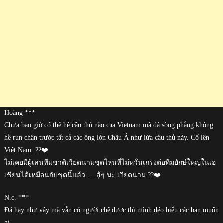
Hoàng ***
Chưa bao giờ có thế hệ cầu thủ nào của Vietnam mà đá sòng phẳng không
hề run chân trước tất cả các ông lớn Châu Á như lứa cầu thủ này. Cố lên
Việt Nam. ??❤️
ไม่เคยมีผู้เล่นทีมชาติเวียดนามชุดไหนที่ไม่หวั่นเกรงต่อทีมยักษ์ใหญ่ในเอ
เชียนได้เหมือนกับชุดนี้แล้ว … สู้ๆ นะ เวียดนาม ??❤️
N.c. ***
Đá hay như vậy mà vẫn có người chê được thì mình đéo hiểu các bạn muốn
gì