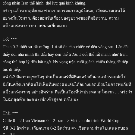
công nhận Iran thể hình, thể lực quá kinh khủng.
จริงๆ แล้วหากดูทั้งเกม พวกเราควรจะภาคภูมิใจนะ, เวียดนามเล่นได้
อย่างมั่นใจมาก, ต้องยอมรับเรื่องของรูปร่างของทีมอิหร่าน, ความ
แข็งแกร่งทางกายภาพยอดเยี่ยมมาก
Tốc ***
Thua 0-2 thiệt sự rất mừng. 1 tỉ số ổn cho chiếc vé đến vòng sau. Lần đầu
thấy đội nhà mình thi đấu hay đến thế trước 1 đối thủ rất mạnh như Iran,
công thủ hợp lý đến bất ngờ. Hy vọng trận cuối giành chiến thắng để tiếp
tục đi tiếp.
แพ้ 0-2 มีความสุขจริงๆ มันเป็นสกอร์ที่ดีที่จะคว้าตั๋วผ่านเข้ารอบต่อไป …
นี่เป็นครั้งแรกที่ฉันได้เห็นทีมของฉันเล่นได้อย่างยอดเยี่ยมในการพบกับที่
แข็งแกร่งมากๆ อย่างอิหร่าน ถือเป็นเรื่องที่น่าประหลาดใจมาก … หวังว่า
ในนัดสุดท้ายจะชนะเพื่อเข้าสู่รอบต่อไปนะ
Thái ***
Chile 0 – 2 Iran Vietnam 0 – 2 Iran => Vietnam đủ trình World Cup
ชิลี 0-2 อิหร่าน, เวียดนาม 0-2 อิหร่าน => เวียดนามผ่านไปเล่นฟุตบอล