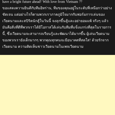
have a bright future ahead! With love from Vietnam ??
ขอแสดงความยินดีกับทีมอิหร่าน, ทีมของคุณอยู่ในระดับที่เหนือกว่าอย่าง
ชัดเจน แต่อย่างไรก็ตามพวกเราภาคภูมิใจมากกับฟอร์มการเล่นของ
เวียดนามและสปิริตนักสู้ในวันนี้ จงลุกขึ้นสู้และอย่ายอมแพ้ จริงๆ แล้ว
มันคือสิ่งที่ดีที่พวกเราได้มีโอกาสได้เล่นกับทีมที่แข็งแกร่งที่สุดในรายการ
นี้, ซึ่งเวียดนามจะสามารถเรียนรู้และพัฒนาได้มากขึ้น ผู้เล่นเวียดนาม
ของพวกเรายังเด็กมากๆ พวกคุณทุกคนจะมีอนาคตที่สดใส! ด้วยรักจาก
เวียดนาม ความคิดเห็นชาวเวียดนามในเพจเวียดนาม