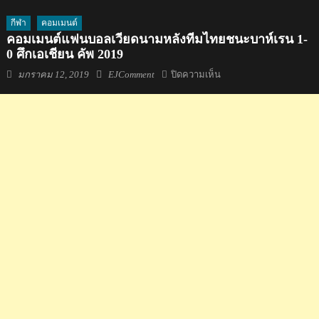
กีฬา
คอมเมนต์
คอมเมนต์แฟนบอลเวียดนามหลังทีมไทยชนะบาห์เรน 1-
0 ศึกเอเชียน คัพ 2019
Posted
Author
บน
มกราคม 12, 2019
EJComment
ปิดความเห็น
on
คอม
เมน
ต์
แฟน
บอล
เวียดนาม
หลัง
ทีม
ไทย
ชนะ
บาห์เรน
1-
0
ศึก
เอ