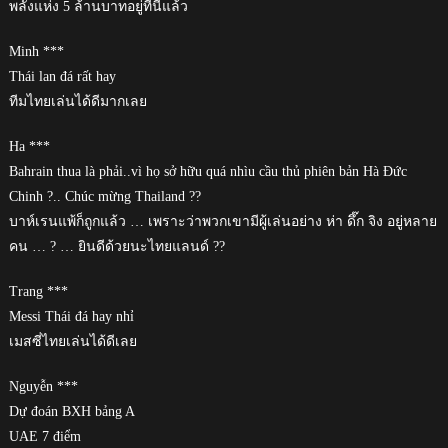
พลังแห่ง 5 ล้านบาทอยู่ที่นี่แล้ว
Minh ***
Thái lan đá rất hay
ทีมไทยเล่นได้ดีมากเลย
Ha ***
Bahrain thua là phải..vì họ sở hữu quá nhìu cầu thủ phiên bản Hà Đức
Chinh ?.. Chúc mừng Thailand ??
บาห์เรนแพ้ก็ถูกแล้ว … เพราะว่าพวกเขามีผู้เล่นอย่าง ห่า ดึ๊ก จิง อยู่หลาย
คน … ? … ยินดีด้วยนะไทยแลนด์ ??
Trang ***
Messi Thái đá hay nhỉ
เมสซี่ไทยเล่นได้ดีเลย
Nguyễn ***
Dự đoán BXH bảng A
UAE 7 điểm