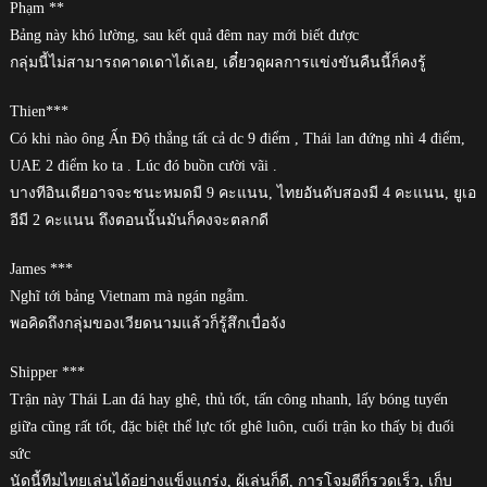
Phạm **
Bảng này khó lường, sau kết quả đêm nay mới biết được
กลุ่มนี้ไม่สามารถคาดเดาได้เลย, เดี๋ยวดูผลการแข่งขันคืนนี้ก็คงรู้
Thien***
Có khi nào ông Ấn Độ thắng tất cả dc 9 điểm , Thái lan đứng nhì 4 điểm,
UAE 2 điểm ko ta . Lúc đó buồn cười vãi .
บางทีอินเดียอาจจะชนะหมดมี 9 คะแนน, ไทยอันดับสองมี 4 คะแนน, ยูเอ
อีมี 2 คะแนน ถึงตอนนั้นมันก็คงจะตลกดี
James ***
Nghĩ tới bảng Vietnam mà ngán ngẫm.
พอคิดถึงกลุ่มของเวียดนามแล้วก็รู้สึกเบื่อจัง
Shipper ***
Trận này Thái Lan đá hay ghê, thủ tốt, tấn công nhanh, lấy bóng tuyến
giữa cũng rất tốt, đặc biệt thể lực tốt ghê luôn, cuối trận ko thấy bị đuối
sức
นัดนี้ทีมไทยเล่นได้อย่างแข็งแกร่ง, ผู้เล่นก็ดี, การโจมตีก็รวดเร็ว, เก็บ