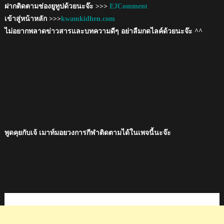
ฝากติดตามช่องยูทูปด้วยนะจ๊ะ >>>
EJComment
เข้าสู่หน้าหลัก >>>
kwamkidhen.com
ไม่อยากพลาดข่าวสารและบทความดีๆ อย่าลืมกดไลค์ด้วยนะจ๊ะ ^^
พูดคุยกับเจ้ เมาท์มอยวงการกีฬาติดตามได้ในเพจนี้นะจ๊ะ