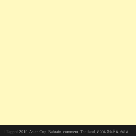
Tagged
2019
,
Asian Cup
,
Bahrain
,
comment
,
Thailand
,
ความคิดเห็น
,
คอม