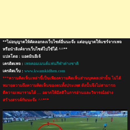
เชีย
น
คัพ
2019
**ไม่อนุญาตให้คัดลอกลงเว็บไซต์อื่นนะจ๊ะ แต่อนุญาตให้แชร์จากเพจ
หรือนำลิงค์จากเว็บไซต์ไปใช้ได้ ^^**
แปลโดย : แอดมินอีเจ้
เครดิตเพจ :
เพจคอมเมนต์แฟนกีฬาต่างชาติ
เครดิตเว็บ :
www.kwamkidhen.com
***ความคิดเห็นเหล่านี้เป็นเพียงความคิดเห็นส่วนบุคคลเท่านั้น ไม่ได้
หมายความถึงความคิดเห็นของคนทั้งประเทศ ดังนั้นจึงไม่สามารถ
ตีความเหมารวมได้ … อยากให้มีสติในการอ่านและวิจารณ์อย่าง
สร้างสรรค์กันนะจ๊ะ ^^***