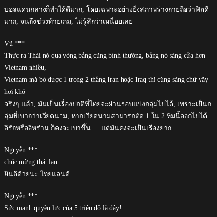
บอลแดนกลางก็ทำได้ดีมาก, โดยเฉพาะอย่างยิ่งสภาพร่างกายถือว่าฟิตดี
มาก, จนถึงช่วงท้ายเกม, ไม่รู้สึกว่าเหนื่อยเลย
Vũ ***
Thực ra Thái nó qua vòng bảng cũng bình thường, bảng nó sáng cửa hơn
Vietnam nhiều,
Vietnam mà bỏ được 1 trong 2 thằng Iran hoặc Iraq thì cũng sáng chứ vầy
hơi khó
จริงๆ แล้ว, มันเป็นเรื่องปกติที่ไทยจะผ่านรอบแบ่งกลุ่มไปได้, เพราะเป็นก
ลุ่มที่เบากว่าเวียดนาม, หากเวียดนามสามารถตัด 1 ใน 2 ทีมนี้ออกไปได้
อิรักหรืออิหร่าน ก็คงจะเบาขึ้น … แต่มันคงจะเป็นเรื่องยาก
Nguyễn ***
chúc mừng thái lan
ยินดีด้วยนะ ไทยแลนด์
Nguyễn ***
Sức mạnh quyền lực của 5 triệu đô là đây!