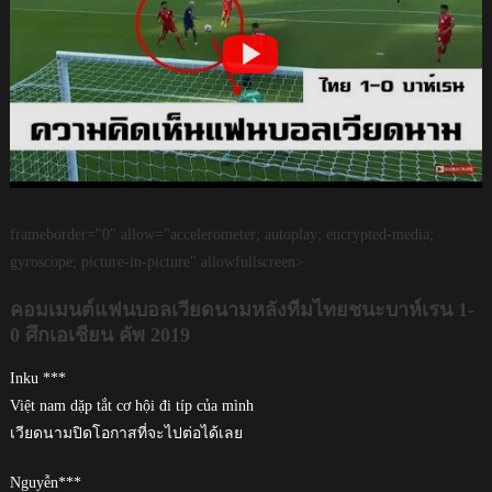
frameborder="0" allow="accelerometer; autoplay; encrypted-media;
gyroscope; picture-in-picture" allowfullscreen>
คอมเมนต์แฟนบอลเวียดนามหลังทีมไทยชนะบาห์เรน 1-
0 ศึกเอเชียน คัพ 2019
Inku ***
Việt nam dặp tắt cơ hội đi típ của mình
เวียดนามปิดโอกาสที่จะไปต่อได้เลย
Nguyễn***