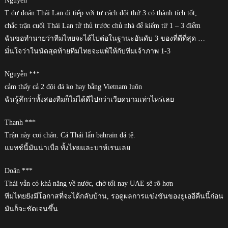
Nguyen ***
T dự đoán Thái Lan đi tiếp với tư cách đội thứ 3 có thành tích tốt,
chắc trận cuối Thái Lan tử thủ trước chủ nhà để kiếm từ 1 – 3 điểm
ฉันขอทำนายว่าทีมไทยจะได้ไปต่อในฐานะอันดับ 3 ของที่ดีที่สุด …
มั่นใจว่าในนัดสุดท้ายทีมไทยจะแพ้ให้กับทีมเจ้าภาพ 1-3
Nguyễn ***
cảm thấy cả 2 đội đá ko hay bằng Vietnam luôn
ฉันรู้สึกว่าทั้งสองทีมก็ไม่ได้ดีไปกว่าเวียดนามเท่าไหร่เลย
Thanh ***
Trận này coi chán. Cả Thái lẩn bahrain đá tệ.
แมทช์นี้มันน่าเบื่อ ทั้งไทยและบาห์เรนเลย
Doãn ***
Thái vẫn có khả năng về nước, chờ tối nay UAE sẽ rõ hơn
ทีมไทยยังมีโอกาสที่จะได้กลับบ้าน, รอดูผลการแข่งขันของยูเออีคืนนี้ก่อน
มันก็จะชัดเจนขึ้น