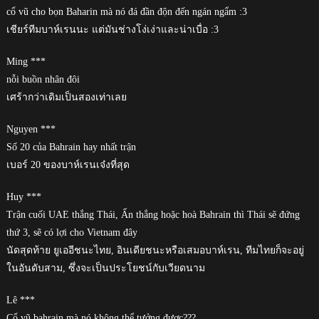
cổ vũ cho bọn Baharin mà nó đá đần độn đến ngán ngẩm :3
เชียร์ทีมบาห์เรนนะ แต่มันช่างโง่เง่าและน่าเบื่อ :3
Ming ***
nỗi buồn nhân đôi
เศร้ากว่าเดิมเป็นสองเท่าเลย
Nguyen ***
Số 20 của Bahrain hay nhất trận
เบอร์ 20 ของบาห์เรนเจ๋งที่สุด
Huy ***
Trận cuối UAE thắng Thái, Ấn thắng hoặc hoà Bahrain thì Thái sẽ đứng
thứ 3, sẽ có lợi cho Vietnam đây
นัดสุดท้าย ยูเออีชนะไทย, อินเดียชนะหรือเสมอบาห์เรน, ทีมไทยก็จะอยู่
ในอันดับสาม, ซึ่งจะเป็นประโยชน์กับเวียดนาม
Lê ***
Cổ vũ bahrain mà nó không thể tưởng được???