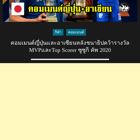
กีฬา
คอมเมนต์
คอมเมนต์ญี่ปุ่นและอาเซียนหลังชนาธิปคว้ารางวัล
MVPและTop Scorer ซูซูกิ คัพ 2020