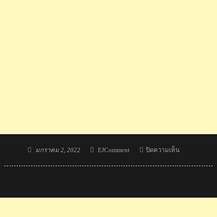
Posted
Author
บน
มกราคม 2, 2022
EJComment
ปิดความเห็น
on
คอม
เมน
ต์
ญี่ปุ่น
และ
อาเซียน